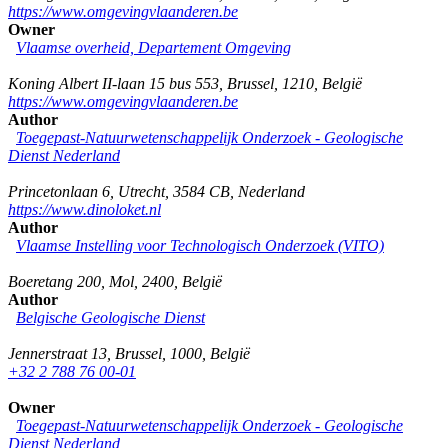
https://www.omgevingvlaanderen.be
Owner
Vlaamse overheid, Departement Omgeving
Koning Albert II-laan 15 bus 553
,
Brussel
,
1210
,
België
https://www.omgevingvlaanderen.be
Author
Toegepast-Natuurwetenschappelijk Onderzoek - Geologische
Dienst Nederland
Princetonlaan 6
,
Utrecht
,
3584 CB
,
Nederland
https://www.dinoloket.nl
Author
Vlaamse Instelling voor Technologisch Onderzoek (VITO)
Boeretang 200
,
Mol
,
2400
,
België
Author
Belgische Geologische Dienst
Jennerstraat 13
,
Brussel
,
1000
,
België
+32 2 788 76 00-01
Owner
Toegepast-Natuurwetenschappelijk Onderzoek - Geologische
Dienst Nederland