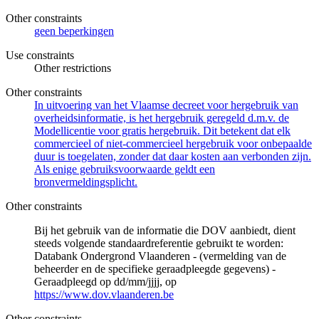
Other constraints
geen beperkingen
Use constraints
Other restrictions
Other constraints
In uitvoering van het Vlaamse decreet voor hergebruik van
overheidsinformatie, is het hergebruik geregeld d.m.v. de
Modellicentie voor gratis hergebruik. Dit betekent dat elk
commercieel of niet-commercieel hergebruik voor onbepaalde
duur is toegelaten, zonder dat daar kosten aan verbonden zijn.
Als enige gebruiksvoorwaarde geldt een
bronvermeldingsplicht.
Other constraints
Bij het gebruik van de informatie die DOV aanbiedt, dient
steeds volgende standaardreferentie gebruikt te worden:
Databank Ondergrond Vlaanderen - (vermelding van de
beheerder en de specifieke geraadpleegde gegevens) -
Geraadpleegd op dd/mm/jjjj, op
https://www.dov.vlaanderen.be
Other constraints