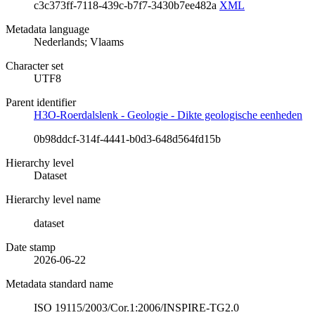
c3c373ff-7118-439c-b7f7-3430b7ee482a
XML
Metadata language
Nederlands; Vlaams
Character set
UTF8
Parent identifier
H3O-Roerdalslenk - Geologie - Dikte geologische eenheden
0b98ddcf-314f-4441-b0d3-648d564fd15b
Hierarchy level
Dataset
Hierarchy level name
dataset
Date stamp
2026-06-22
Metadata standard name
ISO 19115/2003/Cor.1:2006/INSPIRE-TG2.0