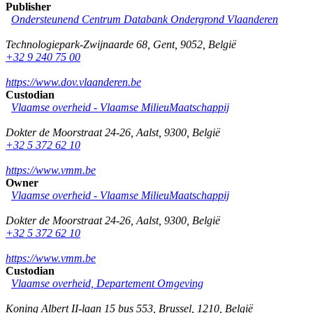
Publisher
Ondersteunend Centrum Databank Ondergrond Vlaanderen
Technologiepark-Zwijnaarde 68
,
Gent
,
9052
,
België
+32 9 240 75 00
https://www.dov.vlaanderen.be
Custodian
Vlaamse overheid - Vlaamse MilieuMaatschappij
Dokter de Moorstraat 24-26
,
Aalst
,
9300
,
België
+32 5 372 62 10
https://www.vmm.be
Owner
Vlaamse overheid - Vlaamse MilieuMaatschappij
Dokter de Moorstraat 24-26
,
Aalst
,
9300
,
België
+32 5 372 62 10
https://www.vmm.be
Custodian
Vlaamse overheid, Departement Omgeving
Koning Albert II-laan 15 bus 553
,
Brussel
,
1210
,
België