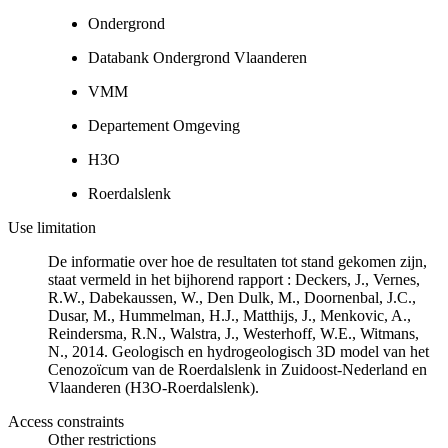
Ondergrond
Databank Ondergrond Vlaanderen
VMM
Departement Omgeving
H3O
Roerdalslenk
Use limitation
De informatie over hoe de resultaten tot stand gekomen zijn,
staat vermeld in het bijhorend rapport : Deckers, J., Vernes,
R.W., Dabekaussen, W., Den Dulk, M., Doornenbal, J.C.,
Dusar, M., Hummelman, H.J., Matthijs, J., Menkovic, A.,
Reindersma, R.N., Walstra, J., Westerhoff, W.E., Witmans,
N., 2014. Geologisch en hydrogeologisch 3D model van het
Cenozoïcum van de Roerdalslenk in Zuidoost-Nederland en
Vlaanderen (H3O-Roerdalslenk).
Access constraints
Other restrictions