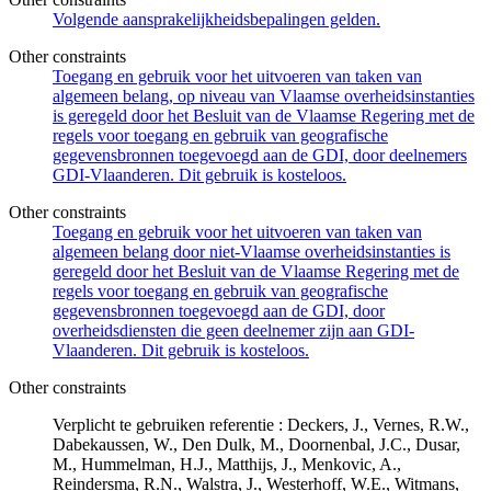
Volgende aansprakelijkheidsbepalingen gelden.
Other constraints
Toegang en gebruik voor het uitvoeren van taken van
algemeen belang, op niveau van Vlaamse overheidsinstanties
is geregeld door het Besluit van de Vlaamse Regering met de
regels voor toegang en gebruik van geografische
gegevensbronnen toegevoegd aan de GDI, door deelnemers
GDI-Vlaanderen. Dit gebruik is kosteloos.
Other constraints
Toegang en gebruik voor het uitvoeren van taken van
algemeen belang door niet-Vlaamse overheidsinstanties is
geregeld door het Besluit van de Vlaamse Regering met de
regels voor toegang en gebruik van geografische
gegevensbronnen toegevoegd aan de GDI, door
overheidsdiensten die geen deelnemer zijn aan GDI-
Vlaanderen. Dit gebruik is kosteloos.
Other constraints
Verplicht te gebruiken referentie : Deckers, J., Vernes, R.W.,
Dabekaussen, W., Den Dulk, M., Doornenbal, J.C., Dusar,
M., Hummelman, H.J., Matthijs, J., Menkovic, A.,
Reindersma, R.N., Walstra, J., Westerhoff, W.E., Witmans,