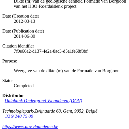
Dikte (m) van de geologische eenheid Formatie van Borgloon
van het H3O-Roerdalslenk project
Date (Creation date)
2012-03-13
Date (Publication date)
2014-06-30
Citation identifier
7f0e66a2-d137-4e2a-8ac3-d5a1fe68f8bf
Purpose
Weergave van de dikte (m) van de Formatie van Borgloon.
Status
Completed
Distributor
Databank Ondergrond Vlaanderen (DOV)
Technologiepark-Zwijnaarde 68
,
Gent
,
9052
,
België
+32 9 240 75 00
https://www.dov.vlaanderen.be