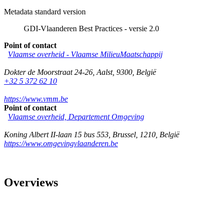
Metadata standard version
GDI-Vlaanderen Best Practices - versie 2.0
Point of contact
Vlaamse overheid - Vlaamse MilieuMaatschappij
Dokter de Moorstraat 24-26
,
Aalst
,
9300
,
België
+32 5 372 62 10
https://www.vmm.be
Point of contact
Vlaamse overheid, Departement Omgeving
Koning Albert II-laan 15 bus 553
,
Brussel
,
1210
,
België
https://www.omgevingvlaanderen.be
Overviews