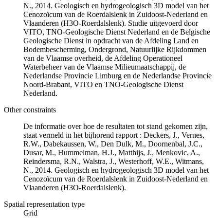
N., 2014. Geologisch en hydrogeologisch 3D model van het
Cenozoïcum van de Roerdalslenk in Zuidoost-Nederland en
Vlaanderen (H3O-Roerdalslenk). Studie uitgevoerd door
VITO, TNO-Geologische Dienst Nederland en de Belgische
Geologische Dienst in opdracht van de Afdeling Land en
Bodembescherming, Ondergrond, Natuurlijke Rijkdommen
van de Vlaamse overheid, de Afdeling Operationeel
Waterbeheer van de Vlaamse Milieumaatschappij, de
Nederlandse Provincie Limburg en de Nederlandse Provincie
Noord-Brabant, VITO en TNO-Geologische Dienst
Nederland.
Other constraints
De informatie over hoe de resultaten tot stand gekomen zijn,
staat vermeld in het bijhorend rapport : Deckers, J., Vernes,
R.W., Dabekaussen, W., Den Dulk, M., Doornenbal, J.C.,
Dusar, M., Hummelman, H.J., Matthijs, J., Menkovic, A.,
Reindersma, R.N., Walstra, J., Westerhoff, W.E., Witmans,
N., 2014. Geologisch en hydrogeologisch 3D model van het
Cenozoïcum van de Roerdalslenk in Zuidoost-Nederland en
Vlaanderen (H3O-Roerdalslenk).
Spatial representation type
Grid