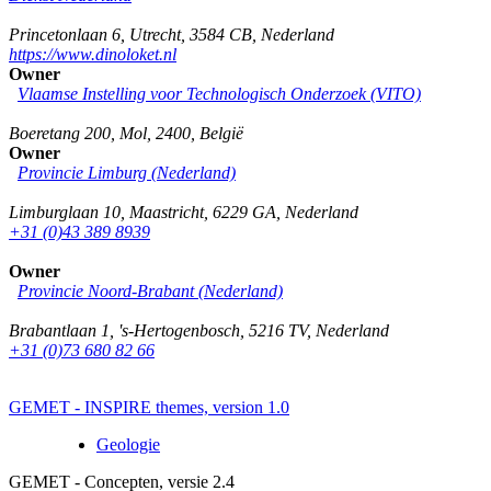
Princetonlaan 6
,
Utrecht
,
3584 CB
,
Nederland
https://www.dinoloket.nl
Owner
Vlaamse Instelling voor Technologisch Onderzoek (VITO)
Boeretang 200
,
Mol
,
2400
,
België
Owner
Provincie Limburg (Nederland)
Limburglaan 10
,
Maastricht
,
6229 GA
,
Nederland
+31 (0)43 389 8939
Owner
Provincie Noord-Brabant (Nederland)
Brabantlaan 1
,
's-Hertogenbosch
,
5216 TV
,
Nederland
+31 (0)73 680 82 66
GEMET - INSPIRE themes, version 1.0
Geologie
GEMET - Concepten, versie 2.4