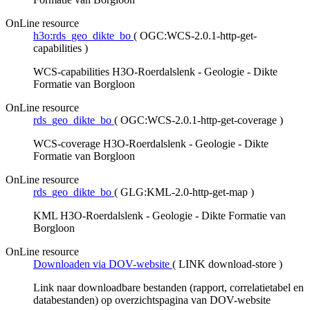
OnLine resource
h3o:rds_geo_dikte_bo
(
OGC:WCS-2.0.1-http-get-
capabilities
)
WCS-capabilities H3O-Roerdalslenk - Geologie - Dikte
Formatie van Borgloon
OnLine resource
rds_geo_dikte_bo
(
OGC:WCS-2.0.1-http-get-coverage
)
WCS-coverage H3O-Roerdalslenk - Geologie - Dikte
Formatie van Borgloon
OnLine resource
rds_geo_dikte_bo
(
GLG:KML-2.0-http-get-map
)
KML H3O-Roerdalslenk - Geologie - Dikte Formatie van
Borgloon
OnLine resource
Downloaden via DOV-website
(
LINK download-store
)
Link naar downloadbare bestanden (rapport, correlatietabel en
databestanden) op overzichtspagina van DOV-website