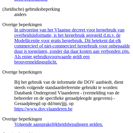
(Juridische) gebruiksbeperking
anders
Overige beperkingen
In uitvoering van het Vlaamse decreet voor hergebruik van
overheidsinformatie, is het hergebruik geregeld d.m.v. de
Modellicentie voor gratis hergebruik. Dit betekent dat elk
commercieel of niet-commercieel hergebruik voor onbepaalde
duur is toegelaten, zonder dat daar kosten aan verbonden zijn.
Als enige gebruiksvoorwaarde geldt een
bronvermeldingsplicht.
Overige beperkingen
Bij het gebruik van de informatie die DOV aanbiedt, dient
steeds volgende standaardreferentie gebruikt te worden:
Databank Ondergrond Vlaanderen - (vermelding van de
beheerder en de specifieke geraadpleegde gegevens) -
Geraadpleegd op dd/mm/jjjj, op
https://www.dov.vlaanderen.be
Overige beperkingen
Volgende aansprakelijkheidsbepalingen gelden.