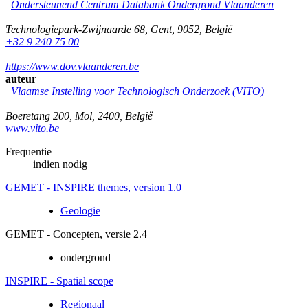
Ondersteunend Centrum Databank Ondergrond Vlaanderen
Technologiepark-Zwijnaarde 68
,
Gent
,
9052
,
België
+32 9 240 75 00
https://www.dov.vlaanderen.be
auteur
Vlaamse Instelling voor Technologisch Onderzoek (VITO)
Boeretang 200
,
Mol
,
2400
,
België
www.vito.be
Frequentie
indien nodig
GEMET - INSPIRE themes, version 1.0
Geologie
GEMET - Concepten, versie 2.4
ondergrond
INSPIRE - Spatial scope
Regionaal