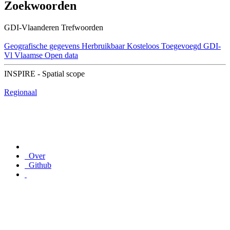
Zoekwoorden
GDI-Vlaanderen Trefwoorden
Geografische gegevens
Herbruikbaar
Kosteloos
Toegevoegd GDI-
Vl
Vlaamse Open data
INSPIRE - Spatial scope
Regionaal
Over
Github