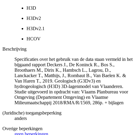
H3D
H3Dv2
H3Dv2.1
HCOV
Beschrijving
Specificaties over het gebruik van de data staan vermeld in het
bijgaand rapport Deckers J., De Koninck R., Bos S.,
Broothaers M., Dirix K., Hambsch L., Lagrou, D.,
Lanckacker T., Matthijs, J., Rombaut B., Van Baelen K. &
Van Haren T., 2019. Geologisch (G3Dv3) en
hydrogeologisch (H3D) 3D-lagenmodel van Vlaanderen.
Studie uitgevoerd in opdracht van: Vlaams Planbureau voor
Omgeving (Departement Omgeving) en Vlaamse
Milieumaatschappij 2018/RMA/R/1569, 286p. + bijlagen
(Juridische) toegangsbeperking
anders
Overige beperkingen
geen beperkingen