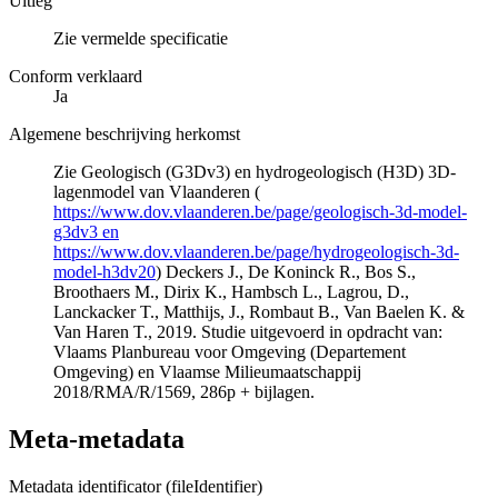
Uitleg
Zie vermelde specificatie
Conform verklaard
Ja
Algemene beschrijving herkomst
Zie Geologisch (G3Dv3) en hydrogeologisch (H3D) 3D-
lagenmodel van Vlaanderen (
https://www.dov.vlaanderen.be/page/geologisch-3d-model-
g3dv3 en
https://www.dov.vlaanderen.be/page/hydrogeologisch-3d-
model-h3dv20
) Deckers J., De Koninck R., Bos S.,
Broothaers M., Dirix K., Hambsch L., Lagrou, D.,
Lanckacker T., Matthijs, J., Rombaut B., Van Baelen K. &
Van Haren T., 2019. Studie uitgevoerd in opdracht van:
Vlaams Planbureau voor Omgeving (Departement
Omgeving) en Vlaamse Milieumaatschappij
2018/RMA/R/1569, 286p + bijlagen.
Meta-metadata
Metadata identificator (fileIdentifier)