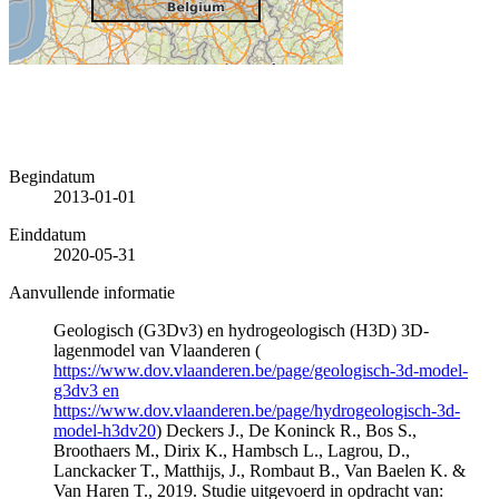
Begindatum
2013-01-01
Einddatum
2020-05-31
Aanvullende informatie
Geologisch (G3Dv3) en hydrogeologisch (H3D) 3D-
lagenmodel van Vlaanderen (
https://www.dov.vlaanderen.be/page/geologisch-3d-model-
g3dv3 en
https://www.dov.vlaanderen.be/page/hydrogeologisch-3d-
model-h3dv20
) Deckers J., De Koninck R., Bos S.,
Broothaers M., Dirix K., Hambsch L., Lagrou, D.,
Lanckacker T., Matthijs, J., Rombaut B., Van Baelen K. &
Van Haren T., 2019. Studie uitgevoerd in opdracht van: