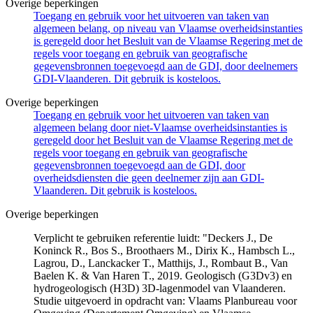
Overige beperkingen
Toegang en gebruik voor het uitvoeren van taken van
algemeen belang, op niveau van Vlaamse overheidsinstanties
is geregeld door het Besluit van de Vlaamse Regering met de
regels voor toegang en gebruik van geografische
gegevensbronnen toegevoegd aan de GDI, door deelnemers
GDI-Vlaanderen. Dit gebruik is kosteloos.
Overige beperkingen
Toegang en gebruik voor het uitvoeren van taken van
algemeen belang door niet-Vlaamse overheidsinstanties is
geregeld door het Besluit van de Vlaamse Regering met de
regels voor toegang en gebruik van geografische
gegevensbronnen toegevoegd aan de GDI, door
overheidsdiensten die geen deelnemer zijn aan GDI-
Vlaanderen. Dit gebruik is kosteloos.
Overige beperkingen
Verplicht te gebruiken referentie luidt: "Deckers J., De
Koninck R., Bos S., Broothaers M., Dirix K., Hambsch L.,
Lagrou, D., Lanckacker T., Matthijs, J., Rombaut B., Van
Baelen K. & Van Haren T., 2019. Geologisch (G3Dv3) en
hydrogeologisch (H3D) 3D-lagenmodel van Vlaanderen.
Studie uitgevoerd in opdracht van: Vlaams Planbureau voor