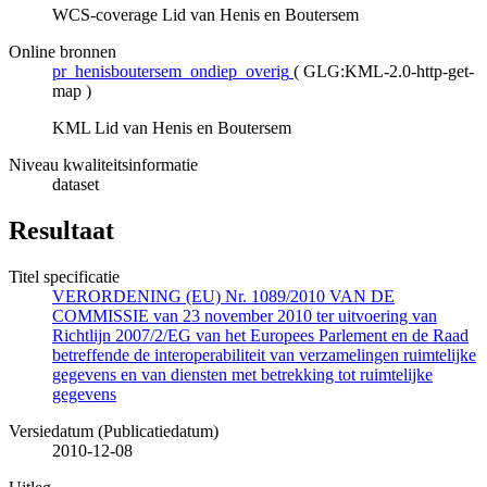
WCS-coverage Lid van Henis en Boutersem
Online bronnen
pr_henisboutersem_ondiep_overig
(
GLG:KML-2.0-http-get-
map
)
KML Lid van Henis en Boutersem
Niveau kwaliteitsinformatie
dataset
Resultaat
Titel specificatie
VERORDENING (EU) Nr. 1089/2010 VAN DE
COMMISSIE van 23 november 2010 ter uitvoering van
Richtlijn 2007/2/EG van het Europees Parlement en de Raad
betreffende de interoperabiliteit van verzamelingen ruimtelijke
gegevens en van diensten met betrekking tot ruimtelijke
gegevens
Versiedatum (Publicatiedatum)
2010-12-08