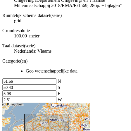
Omgeving (Departement Omgeving) en Vlaamse
Milieumaatschappij 2018/RMA/R/1569, 286p. + bijlagen"
Ruimtelijk schema dataset(serie)
grid
Grondresolutie
100.00 meter
Taal dataset(serie)
Nederlands; Vlaams
Categorie(en)
Geo wetenschappelijke data
N
S
E
W