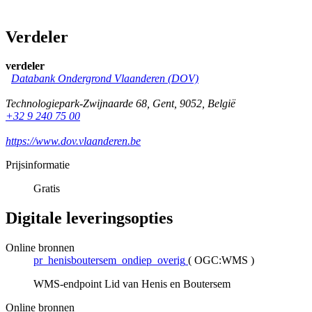
Verdeler
verdeler
Databank Ondergrond Vlaanderen (DOV)
Technologiepark-Zwijnaarde 68
,
Gent
,
9052
,
België
+32 9 240 75 00
https://www.dov.vlaanderen.be
Prijsinformatie
Gratis
Digitale leveringsopties
Online bronnen
pr_henisboutersem_ondiep_overig
(
OGC:WMS
)
WMS-endpoint Lid van Henis en Boutersem
Online bronnen