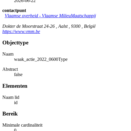
2026-06-22
contactpunt
Vlaamse overheid - Vlaamse MilieuMaatschappij
Dokter de Moorstraat 24-26 , Aalst , 9300 , België
https://www.vmm.be
Objecttype
Naam
waak_actie_2022_0600Type
Abstract
false
Elementen
Naam lid
id
Bereik
Minimale cardinaliteit
0