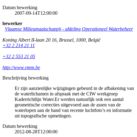
Datum bewerking
2007-09-14T12:00:00
bewerker
Vlaamse Milieumaatschappij - afdeling Operationeel Waterbeheer
Koning Albert II-laan 20 16
,
Brussel
,
1000
,
België
+32 2 214 21 11
+32 2 553 21 05
http://www.vmm.be
Beschrijving bewerking
Er zijn aanzienlijke wijzigingen gebeurd in de afbakening van
de waterlichamen in afspraak met de CIW werkgroep
Kaderrichtlijn Water.Er werden natuurlijk ook een aantal
geometrische correcties uitgevoerd aan de assen van de
waterlopen aan de hand van recente luchtfoto’s en informatie
uit topografische opmetingen.
Datum bewerking
2012-08-28T12:00:00