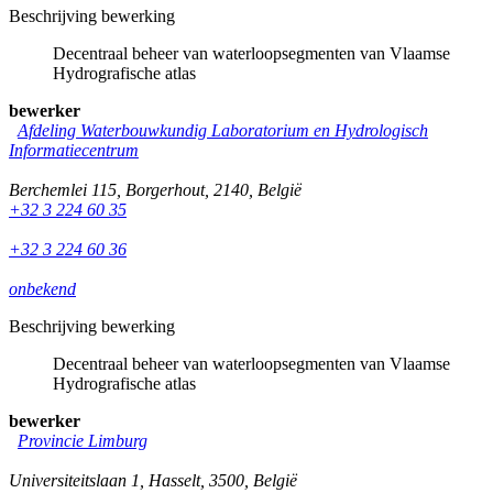
Beschrijving bewerking
Decentraal beheer van waterloopsegmenten van Vlaamse
Hydrografische atlas
bewerker
Afdeling Waterbouwkundig Laboratorium en Hydrologisch
Informatiecentrum
Berchemlei 115
,
Borgerhout
,
2140
,
België
+32 3 224 60 35
+32 3 224 60 36
onbekend
Beschrijving bewerking
Decentraal beheer van waterloopsegmenten van Vlaamse
Hydrografische atlas
bewerker
Provincie Limburg
Universiteitslaan 1
,
Hasselt
,
3500
,
België