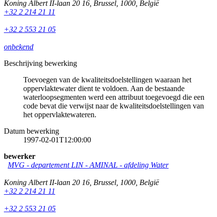
Koning Albert II-laan 20 16
,
Brussel
,
1000
,
België
+32 2 214 21 11
+32 2 553 21 05
onbekend
Beschrijving bewerking
Toevoegen van de kwaliteitsdoelstellingen waaraan het
oppervlaktewater dient te voldoen. Aan de bestaande
waterloopsegmenten werd een attribuut toegevoegd die een
code bevat die verwijst naar de kwaliteitsdoelstellingen van
het oppervlaktewateren.
Datum bewerking
1997-02-01T12:00:00
bewerker
MVG - departement LIN - AMINAL - afdeling Water
Koning Albert II-laan 20 16
,
Brussel
,
1000
,
België
+32 2 214 21 11
+32 2 553 21 05