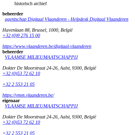
historisch archief
beheerder
agentschap Digitaal Vlaanderen -
Helpdesk Digitaal Vlaanderen
Havenlaan 88
,
Brussel
,
1000
,
België
+32 (0)9 276 15 00
https://www.vlaanderen.be/digitaal-vlaanderen
beheerder
VLAAMSE MILIEUMAATSCHAPPIJ
Dokter De Moorstraat 24-26
,
Aalst
,
9300
,
België
+32 (0)53 72 62 10
+32 2 553 21 05
https://vmm.vlaanderen.be/
eigenaar
VLAAMSE MILIEUMAATSCHAPPIJ
Dokter De Moorstraat 24-26
,
Aalst
,
9300
,
België
+32 (0)53 72 62 10
+32 2 553 21 05