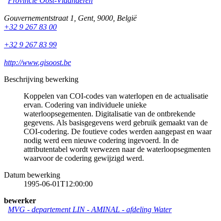
Provincie Oost-Vlaanderen
Gouvernementstraat 1
,
Gent
,
9000
,
België
+32 9 267 83 00
+32 9 267 83 99
http://www.gisoost.be
Beschrijving bewerking
Koppelen van COI-codes van waterlopen en de actualisatie
ervan. Codering van individuele unieke
waterloopsegementen. Digitalisatie van de ontbrekende
gegevens. Als basisgegevens werd gebruik gemaakt van de
COI-codering. De foutieve codes werden aangepast en waar
nodig werd een nieuwe codering ingevoerd. In de
attributentabel wordt verwezen naar de waterloopsegmenten
waarvoor de codering gewijzigd werd.
Datum bewerking
1995-06-01T12:00:00
bewerker
MVG - departement LIN - AMINAL - afdeling Water