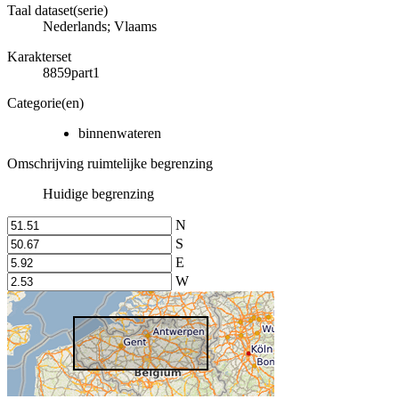
Taal dataset(serie)
Nederlands; Vlaams
Karakterset
8859part1
Categorie(en)
binnenwateren
Omschrijving ruimtelijke begrenzing
Huidige begrenzing
N
S
E
W