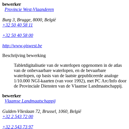
bewerker
Provincie West-Vlaanderen
Burg 3
,
Brugge
,
8000
,
België
+32 50 40 58 11
+32 50 40 58 00
http://www.giswest.be
Beschrijving bewerking
Tabletdigitalisatie van de waterlopen opgenomen in de atlas
van de onbevaarbare waterlopen, en de bevaarbare
waterlopen, op basis van de laatste gepubliceerde analoge
1/10.000 NGI-kaarten (van voor 1992), met PC Arc/Info door
de Provinciale Diensten van de Vlaamse Landmaatschappij.
bewerker
Vlaamse Landmaatschappij
Gulden-Vlieslaan 72
,
Brussel
,
1060
,
België
+32 2 543 72 00
+32 2 543 73 97