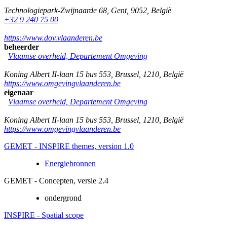
Technologiepark-Zwijnaarde 68
,
Gent
,
9052
,
België
+32 9 240 75 00
https://www.dov.vlaanderen.be
beheerder
Vlaamse overheid, Departement Omgeving
Koning Albert II-laan 15 bus 553
,
Brussel
,
1210
,
België
https://www.omgevingvlaanderen.be
eigenaar
Vlaamse overheid, Departement Omgeving
Koning Albert II-laan 15 bus 553
,
Brussel
,
1210
,
België
https://www.omgevingvlaanderen.be
GEMET - INSPIRE themes, version 1.0
Energiebronnen
GEMET - Concepten, versie 2.4
ondergrond
INSPIRE - Spatial scope