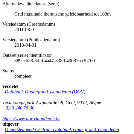
Alternatieve titel dataset(serie)
Grid maximale thermische geleidbaarheid tot 100m
Versiedatum (Creatiedatum)
2011-08-01
Versiedatum (Publicatiedatum)
2013-04-01
Dataset(serie) identificator
889acb28-3dfd-4a47-8389-490876a3b760
Status
compleet
verdeler
Databank Ondergrond Vlaanderen (DOV)
Technologiepark-Zwijnaarde 68
,
Gent
,
9052
,
België
+32 9 240 75 00
https://www.dov.vlaanderen.be
uitgever
Ondersteunend Centrum Databank Ondergrond Vlaanderen