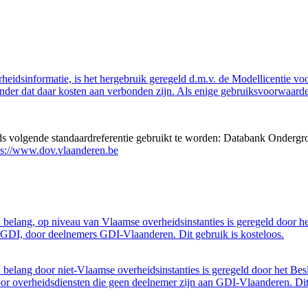
eidsinformatie, is het hergebruik geregeld d.m.v. de Modellicentie voor
nder dat daar kosten aan verbonden zijn. Als enige gebruiksvoorwaarde
eds volgende standaardreferentie gebruikt te worden: Databank Ondergr
ps://www.dov.vlaanderen.be
belang, op niveau van Vlaamse overheidsinstanties is geregeld door h
GDI, door deelnemers GDI-Vlaanderen. Dit gebruik is kosteloos.
belang door niet-Vlaamse overheidsinstanties is geregeld door het Bes
 overheidsdiensten die geen deelnemer zijn aan GDI-Vlaanderen. Dit 