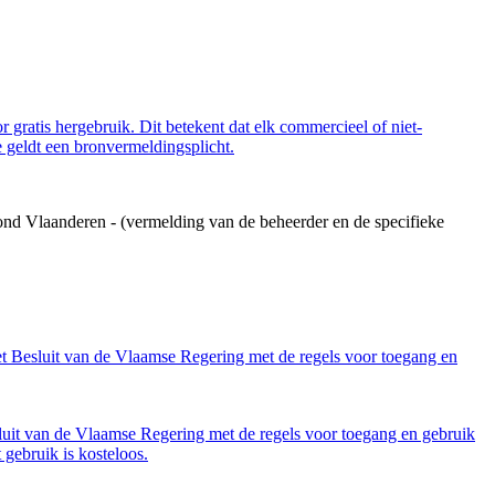
 gratis hergebruik. Dit betekent dat elk commercieel of niet-
 geldt een bronvermeldingsplicht.
ond Vlaanderen - (vermelding van de beheerder en de specifieke
et Besluit van de Vlaamse Regering met de regels voor toegang en
luit van de Vlaamse Regering met de regels voor toegang en gebruik
gebruik is kosteloos.