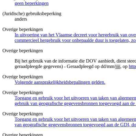
geen beperkingen
(Juridische) gebruiksbeperking
anders
Overige beperkingen
In uitvoering van het Vlaamse decreet voor hergebruik van overh
commercieel hergebruik voor onbepaalde duur is toegelaten, zo
Overige beperkingen
Bij het gebruik van de informatie die DOV aanbiedt, dient ste
geraadpleegde gegevens) - Geraadpleegd op dd/mm/jjjj, op
htt
Overige beperkingen
Volgende aansprakelijkheidsbepalingen gelden.
Overige beperkingen
Toegang en gebruik voor het uitvoeren van taken van algemeen 
gebruik van geografische gegevensbronnen toegevoegd aan de 
Overige beperkingen
Toegang en gebruik voor het uitvoeren van taken van algemeen 
van geografische gegevensbronnen toegevoegd aan de GDI, door
Overige beperkingen