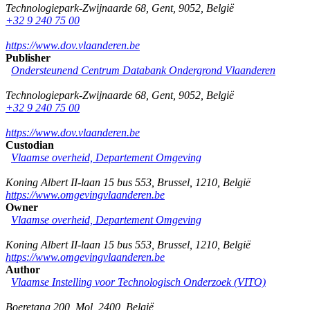
Technologiepark-Zwijnaarde 68
,
Gent
,
9052
,
België
+32 9 240 75 00
https://www.dov.vlaanderen.be
Publisher
Ondersteunend Centrum Databank Ondergrond Vlaanderen
Technologiepark-Zwijnaarde 68
,
Gent
,
9052
,
België
+32 9 240 75 00
https://www.dov.vlaanderen.be
Custodian
Vlaamse overheid, Departement Omgeving
Koning Albert II-laan 15 bus 553
,
Brussel
,
1210
,
België
https://www.omgevingvlaanderen.be
Owner
Vlaamse overheid, Departement Omgeving
Koning Albert II-laan 15 bus 553
,
Brussel
,
1210
,
België
https://www.omgevingvlaanderen.be
Author
Vlaamse Instelling voor Technologisch Onderzoek (VITO)
Boeretang 200
,
Mol
,
2400
,
België