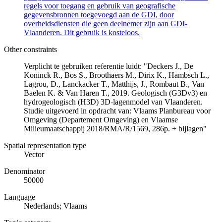
regels voor toegang en gebruik van geografische
gegevensbronnen toegevoegd aan de GDI, door
overheidsdiensten die geen deelnemer zijn aan GDI-
Vlaanderen. Dit gebruik is kosteloos.
Other constraints
Verplicht te gebruiken referentie luidt: "Deckers J., De
Koninck R., Bos S., Broothaers M., Dirix K., Hambsch L.,
Lagrou, D., Lanckacker T., Matthijs, J., Rombaut B., Van
Baelen K. & Van Haren T., 2019. Geologisch (G3Dv3) en
hydrogeologisch (H3D) 3D-lagenmodel van Vlaanderen.
Studie uitgevoerd in opdracht van: Vlaams Planbureau voor
Omgeving (Departement Omgeving) en Vlaamse
Milieumaatschappij 2018/RMA/R/1569, 286p. + bijlagen"
Spatial representation type
Vector
Denominator
50000
Language
Nederlands; Vlaams