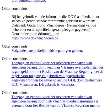
bronvermeldingsplicht.
Other constraints
Bij het gebruik van de informatie die DOV aanbiedt, dient
steeds volgende standaardreferentie gebruikt te worden:
Databank Ondergrond Vlaanderen - (vermelding van de
beheerder en de specifieke geraadpleegde gegevens) -
Geraadpleegd op dd/mm/jjjj, op
https://www.dov.vlaanderen.be
Other constraints
Volgende aansprakelijkheidsbepalingen gelden.
Other constraints
Toegang en gebruik voor het uitvoeren van taken van
algemeen belang, op niveau van Vlaamse overheidsinstanties
is geregeld door het Besluit van de Vlaamse Regering met de
regels voor toegang en gebruik van geografische
gegevensbronnen toegevoegd aan de GDI, door deelnemers
GDI-Vlaanderen. Dit gebruik is kosteloos.
Other constraints
Toegang en gebruik voor het uitvoeren van taken van
algemeen belang door niet-Vlaamse overheidsinstanties is
geregeld door het Besluit van de Vlaamse Regering met de