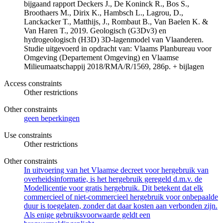
bijgaand rapport Deckers J., De Koninck R., Bos S.,
Broothaers M., Dirix K., Hambsch L., Lagrou, D.,
Lanckacker T., Matthijs, J., Rombaut B., Van Baelen K. &
Van Haren T., 2019. Geologisch (G3Dv3) en
hydrogeologisch (H3D) 3D-lagenmodel van Vlaanderen.
Studie uitgevoerd in opdracht van: Vlaams Planbureau voor
Omgeving (Departement Omgeving) en Vlaamse
Milieumaatschappij 2018/RMA/R/1569, 286p. + bijlagen
Access constraints
Other restrictions
Other constraints
geen beperkingen
Use constraints
Other restrictions
Other constraints
In uitvoering van het Vlaamse decreet voor hergebruik van
overheidsinformatie, is het hergebruik geregeld d.m.v. de
Modellicentie voor gratis hergebruik. Dit betekent dat elk
commercieel of niet-commercieel hergebruik voor onbepaalde
duur is toegelaten, zonder dat daar kosten aan verbonden zijn.
Als enige gebruiksvoorwaarde geldt een