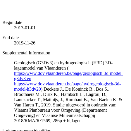
Begin date
2013-01-01
End date
2019-11-26
Supplemental Information
Geologisch (G3Dv3) en hydrogeologisch (H3D) 3D-
lagenmodel van Vlaanderen (
https://www.dov.vlaanderen.be/page/geologisch-3d-model-
g3dv3 en
https://www.dov.vlaanderen.be/page/hydrogeologisch-3d-
model-h3dv20
) Deckers J., De Koninck R., Bos S.,
Broothaers M., Dirix K., Hambsch L., Lagrou, D.,
Lanckacker T., Matthijs, J., Rombaut B., Van Baelen K. &
Van Haren T., 2019. Studie uitgevoerd in opdracht van:
Vlaams Planbureau voor Omgeving (Departement
Omgeving) en Vlaamse Milieumaatschappij
2018/RMA/R/1569, 286p + bijlagen.
Unique resource identifier