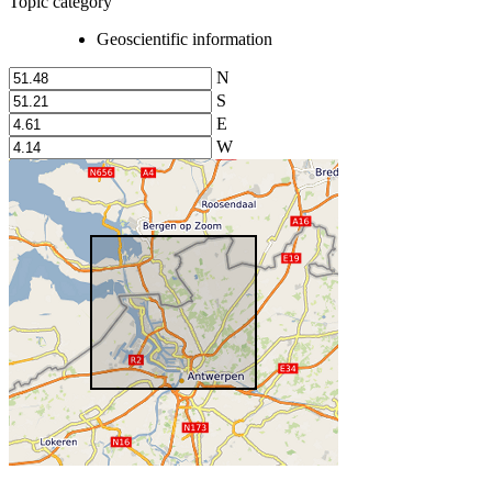
Topic category
Geoscientific information
N
S
E
W