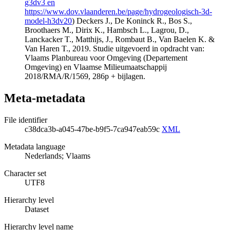
g3dv3 en
https://www.dov.vlaanderen.be/page/hydrogeologisch-3d-
model-h3dv20
) Deckers J., De Koninck R., Bos S.,
Broothaers M., Dirix K., Hambsch L., Lagrou, D.,
Lanckacker T., Matthijs, J., Rombaut B., Van Baelen K. &
Van Haren T., 2019. Studie uitgevoerd in opdracht van:
Vlaams Planbureau voor Omgeving (Departement
Omgeving) en Vlaamse Milieumaatschappij
2018/RMA/R/1569, 286p + bijlagen.
Meta-metadata
File identifier
c38dca3b-a045-47be-b9f5-7ca947eab59c
XML
Metadata language
Nederlands; Vlaams
Character set
UTF8
Hierarchy level
Dataset
Hierarchy level name