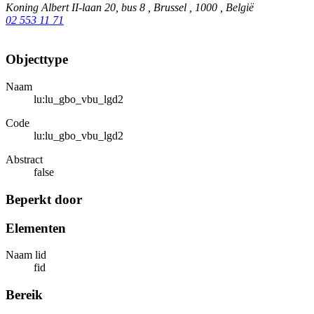
Koning Albert II-laan 20, bus 8 , Brussel , 1000 , België
02 553 11 71
Objecttype
Naam
lu:lu_gbo_vbu_lgd2
Code
lu:lu_gbo_vbu_lgd2
Abstract
false
Beperkt door
Elementen
Naam lid
fid
Bereik