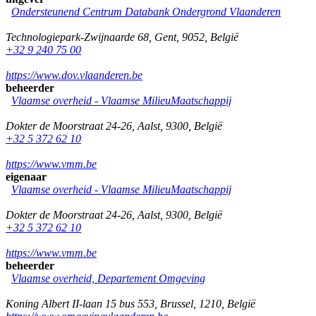
Ondersteunend Centrum Databank Ondergrond Vlaanderen
Technologiepark-Zwijnaarde 68
,
Gent
,
9052
,
België
+32 9 240 75 00
https://www.dov.vlaanderen.be
beheerder
Vlaamse overheid - Vlaamse MilieuMaatschappij
Dokter de Moorstraat 24-26
,
Aalst
,
9300
,
België
+32 5 372 62 10
https://www.vmm.be
eigenaar
Vlaamse overheid - Vlaamse MilieuMaatschappij
Dokter de Moorstraat 24-26
,
Aalst
,
9300
,
België
+32 5 372 62 10
https://www.vmm.be
beheerder
Vlaamse overheid, Departement Omgeving
Koning Albert II-laan 15 bus 553
,
Brussel
,
1210
,
België