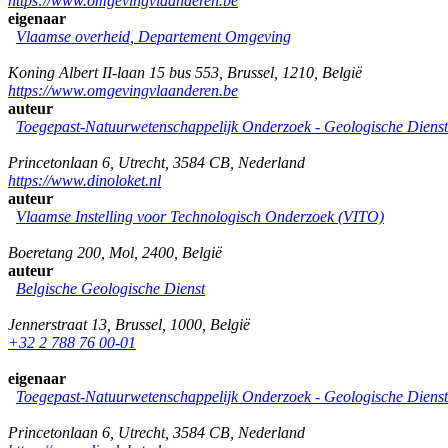
https://www.omgevingvlaanderen.be
eigenaar
Vlaamse overheid, Departement Omgeving
Koning Albert II-laan 15 bus 553
,
Brussel
,
1210
,
België
https://www.omgevingvlaanderen.be
auteur
Toegepast-Natuurwetenschappelijk Onderzoek - Geologische Diens
Princetonlaan 6
,
Utrecht
,
3584 CB
,
Nederland
https://www.dinoloket.nl
auteur
Vlaamse Instelling voor Technologisch Onderzoek (VITO)
Boeretang 200
,
Mol
,
2400
,
België
auteur
Belgische Geologische Dienst
Jennerstraat 13
,
Brussel
,
1000
,
België
+32 2 788 76 00-01
eigenaar
Toegepast-Natuurwetenschappelijk Onderzoek - Geologische Diens
Princetonlaan 6
,
Utrecht
,
3584 CB
,
Nederland