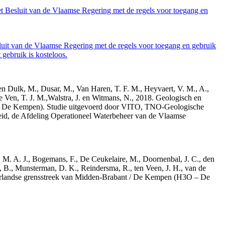
et Besluit van de Vlaamse Regering met de regels voor toegang en
luit van de Vlaamse Regering met de regels voor toegang en gebruik
gebruik is kosteloos.
den Dulk, M., Dusar, M., Van Haren, T. F. M., Heyvaert, V. M., A.,
e Ven, T. J. M.,Walstra, J. en Witmans, N., 2018. Geologisch en
– De Kempen). Studie uitgevoerd door VITO, TNO-Geologische
id, de Afdeling Operationeel Waterbeheer van de Vlaamse
r, M. A. J., Bogemans, F., De Ceukelaire, M., Doornenbal, J. C., den
, B., Munsterman, D. K., Reindersma, R., ten Veen, J. H., van de
derlandse grensstreek van Midden-Brabant / De Kempen (H3O – De