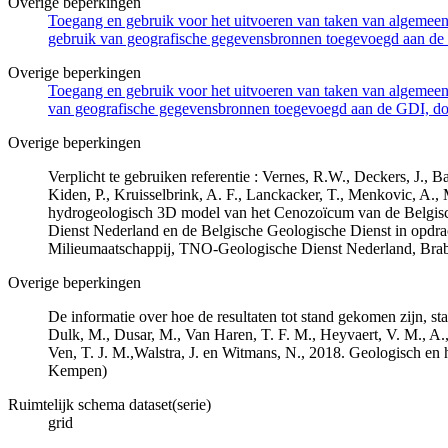
Overige beperkingen
Toegang en gebruik voor het uitvoeren van taken van algemeen 
gebruik van geografische gegevensbronnen toegevoegd aan de 
Overige beperkingen
Toegang en gebruik voor het uitvoeren van taken van algemeen 
van geografische gegevensbronnen toegevoegd aan de GDI, door
Overige beperkingen
Verplicht te gebruiken referentie : Vernes, R.W., Deckers, J.,
Kiden, P., Kruisselbrink, A. F., Lanckacker, T., Menkovic, A.,
hydrogeologisch 3D model van het Cenozoïcum van de Belgi
Dienst Nederland en de Belgische Geologische Dienst in opdr
Milieumaatschappij, TNO-Geologische Dienst Nederland, Br
Overige beperkingen
De informatie over hoe de resultaten tot stand gekomen zijn, st
Dulk, M., Dusar, M., Van Haren, T. F. M., Heyvaert, V. M., A.,
Ven, T. J. M.,Walstra, J. en Witmans, N., 2018. Geologisch
Kempen)
Ruimtelijk schema dataset(serie)
grid