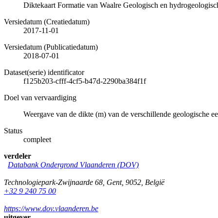
Diktekaart Formatie van Waalre Geologisch en hydrogeologis
Versiedatum (Creatiedatum)
2017-11-01
Versiedatum (Publicatiedatum)
2018-07-01
Dataset(serie) identificator
f125b203-cfff-4cf5-b47d-2290ba384f1f
Doel van vervaardiging
Weergave van de dikte (m) van de verschillende geologische e
Status
compleet
verdeler
Databank Ondergrond Vlaanderen (DOV)
Technologiepark-Zwijnaarde 68
,
Gent
,
9052
,
België
+32 9 240 75 00
https://www.dov.vlaanderen.be
uitgever