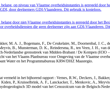
belang, op niveau van Vlaamse overheidsinstanties is geregeld door h
GDI, door deelnemers GDI-Vlaanderen. Dit gebruik is kosteloos.
belang door niet-Vlaamse overheidsinstanties is geregeld door het Bes
 overheidsdiensten die geen deelnemer zijn aan GDI-Vlaanderen. Dit 
 Bakker, M. A. J., Bogemans, F., De Ceukelaire, M., Doornenbal, J. C., 
 Meyvis, B., Munsterman, D. K., Reindersma, R., ten Veen, J. H., van d
sch-Nederlandse grensstreek van Midden-Brabant / De Kempen (H3O 
acht van het Vlaams Planbureau voor Omgeving van de Vlaamse overhe
abant Water en het Programmabureau KRW/DHZ Maasregio.
aat vermeld in het bijhorend rapport : Vernes, R.W., Deckers, J., Bakke
 Kiden, P., Kruisselbrink, A. F., Lanckacker, T., Menkovic, A., Meyvis
 en hydrogeologisch 3D model van het Cenozoïcum van de Belgisch-Ne