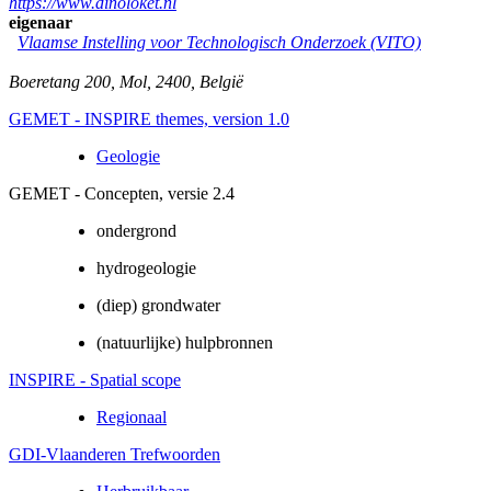
https://www.dinoloket.nl
eigenaar
Vlaamse Instelling voor Technologisch Onderzoek (VITO)
Boeretang 200
,
Mol
,
2400
,
België
GEMET - INSPIRE themes, version 1.0
Geologie
GEMET - Concepten, versie 2.4
ondergrond
hydrogeologie
(diep) grondwater
(natuurlijke) hulpbronnen
INSPIRE - Spatial scope
Regionaal
GDI-Vlaanderen Trefwoorden