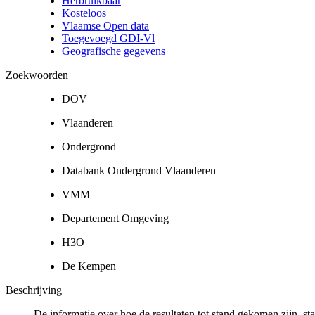
Herbruikbaar
Kosteloos
Vlaamse Open data
Toegevoegd GDI-Vl
Geografische gegevens
Zoekwoorden
DOV
Vlaanderen
Ondergrond
Databank Ondergrond Vlaanderen
VMM
Departement Omgeving
H3O
De Kempen
Beschrijving
De informatie over hoe de resultaten tot stand gekomen zijn, st