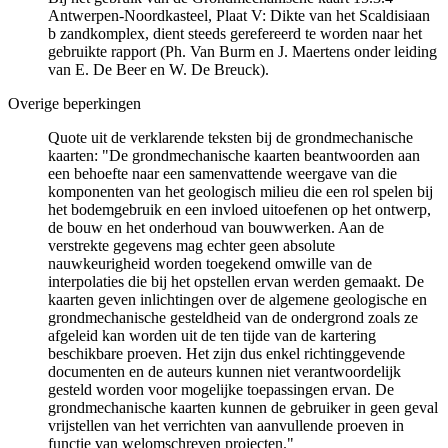
Antwerpen-Noordkasteel, Plaat V: Dikte van het Scaldisiaan
b zandkomplex, dient steeds gerefereerd te worden naar het
gebruikte rapport (Ph. Van Burm en J. Maertens onder leiding
van E. De Beer en W. De Breuck).
Overige beperkingen
Quote uit de verklarende teksten bij de grondmechanische
kaarten: "De grondmechanische kaarten beantwoorden aan
een behoefte naar een samenvattende weergave van die
komponenten van het geologisch milieu die een rol spelen bij
het bodemgebruik en een invloed uitoefenen op het ontwerp,
de bouw en het onderhoud van bouwwerken. Aan de
verstrekte gegevens mag echter geen absolute
nauwkeurigheid worden toegekend omwille van de
interpolaties die bij het opstellen ervan werden gemaakt. De
kaarten geven inlichtingen over de algemene geologische en
grondmechanische gesteldheid van de ondergrond zoals ze
afgeleid kan worden uit de ten tijde van de kartering
beschikbare proeven. Het zijn dus enkel richtinggevende
documenten en de auteurs kunnen niet verantwoordelijk
gesteld worden voor mogelijke toepassingen ervan. De
grondmechanische kaarten kunnen de gebruiker in geen geval
vrijstellen van het verrichten van aanvullende proeven in
functie van welomschreven projecten."