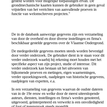
gesteld worden voor mogelijke toepassingen ervan. De
grondmechanische kaarten kunnen de gebruiker in geen geval
vrijstellen van het verrichten van aanvullende proeven in
functie van welomschreven projecten."
De in de databank aanwezige gegevens zijn een verzameling
van door de overheid en door diverse instellingen en firma's
beschikbaar gestelde gegevens over de Vlaamse Ondergrond.
De medegedeelde gegevens moeten steeds worden bevestigd
door verder onderzoek. De gebruiker dient in te staan voor dit
verder onderzoek waarbij hij rekening moet houden met het
specifieke aspect van zijn project, studie of interesse. Dit
verder onderzoek kan bestaan uit het uitvoeren van
bijkomende proeven en metingen, eigen waarnemingen,
verder opzoekingswerk, raadplegen van historische gegevens,
raadplegen van experten, e.a.
In een verzameling van gegevens waarvan de oudste dateren
van in de 19e eeuw en welke door de meest uiteenlopende
auteurs, diensten, instellingen en firma's werden genoteerd,
uitgevoerd, geïnterpreteerd en verwerkt is een onvolledigheid
of fout of tegenspraak steeds mogelijk.