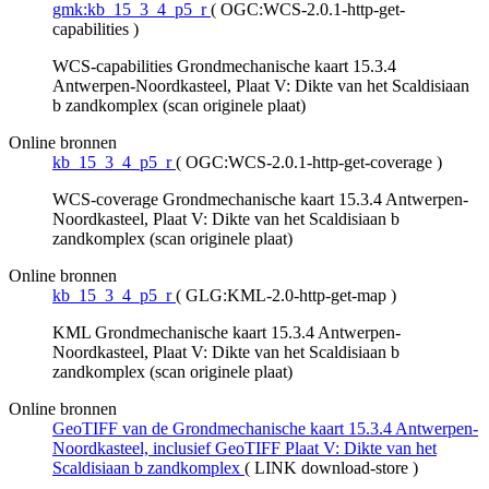
gmk:kb_15_3_4_p5_r
(
OGC:WCS-2.0.1-http-get-
capabilities
)
WCS-capabilities Grondmechanische kaart 15.3.4
Antwerpen-Noordkasteel, Plaat V: Dikte van het Scaldisiaan
b zandkomplex (scan originele plaat)
Online bronnen
kb_15_3_4_p5_r
(
OGC:WCS-2.0.1-http-get-coverage
)
WCS-coverage Grondmechanische kaart 15.3.4 Antwerpen-
Noordkasteel, Plaat V: Dikte van het Scaldisiaan b
zandkomplex (scan originele plaat)
Online bronnen
kb_15_3_4_p5_r
(
GLG:KML-2.0-http-get-map
)
KML Grondmechanische kaart 15.3.4 Antwerpen-
Noordkasteel, Plaat V: Dikte van het Scaldisiaan b
zandkomplex (scan originele plaat)
Online bronnen
GeoTIFF van de Grondmechanische kaart 15.3.4 Antwerpen-
Noordkasteel, inclusief GeoTIFF Plaat V: Dikte van het
Scaldisiaan b zandkomplex
(
LINK download-store
)