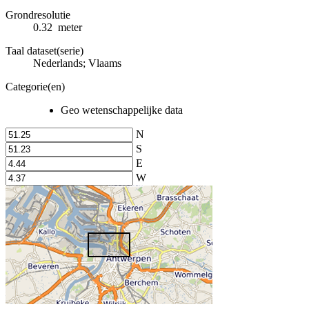
Grondresolutie
0.32 meter
Taal dataset(serie)
Nederlands; Vlaams
Categorie(en)
Geo wetenschappelijke data
N
S
E
W