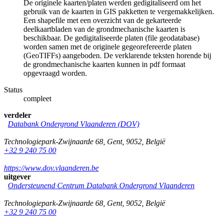
De originele kaarten/platen werden gedigitaliseerd om het
gebruik van de kaarten in GIS pakketten te vergemakkelijken.
Een shapefile met een overzicht van de gekarteerde
deelkaartbladen van de grondmechanische kaarten is
beschikbaar. De gedigitaliseerde platen (file geodatabase)
worden samen met de originele gegeorefereerde platen
(GeoTIFFs) aangeboden. De verklarende teksten horende bij
de grondmechanische kaarten kunnen in pdf formaat
opgevraagd worden.
Status
compleet
verdeler
Databank Ondergrond Vlaanderen (DOV)
Technologiepark-Zwijnaarde 68
,
Gent
,
9052
,
België
+32 9 240 75 00
https://www.dov.vlaanderen.be
uitgever
Ondersteunend Centrum Databank Ondergrond Vlaanderen
Technologiepark-Zwijnaarde 68
,
Gent
,
9052
,
België
+32 9 240 75 00