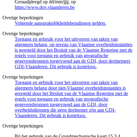
Geraadpleegd op dd/mm/jjjj, op
https://www.dov.vlaanderen.be
Overige beperkingen
Volgende aansprakelijkheidsbepalingen gelden.
Overige beperkingen
Toegang en gebruik voor het uitvoeren van taken van
algemeen belang, op niveau van Vlaamse overheidsinstanties
is geregeld door het Besluit van de Vlaamse Regering met de
regels voor toegang en gebruik van geografische
gegevensbronnen toegevoegd aan de GDI, door deelnemers
GDI-Vlaanderen. Dit gebruik is kosteloos.
Overige beperkingen
Toegang en gebruik voor het uitvoeren van taken van
algemeen belang door niet-Vlaamse overheidsinstanties is
geregeld door het Besluit van de Vlaamse Regering met de
regels voor toegang en gebruik van geografische
gegevensbronnen toegevoegd aan de GDI, door
overheidsdiensten die geen deelnemer zijn aan GDI-
Vlaanderen. Dit gebruik is kosteloos.
Overige beperkingen
Bij het gebruik van de Grondmechanische kaart 15.3.4