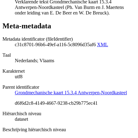
Verklarende tekst Grondmechanische kaart 15.3.4
Antwerpen-Noordkasteel (Ph. Van Burm en J. Maertens
onder leiding van E. De Beer en W. De Breuck).
Meta-metadata
Metadata identificator (fileIdentifier)
c31c8701-96b6-49ef-a116-5c8096d35af6
XML
Taal
Nederlands; Vlaams
Karakterset
utf8
Parent identificator
Grondmechanische kaart 15.3.4 Antwerpen-Noordkasteel
d6f6d2c8-4149-4667-9238-cb29b775ec41
Hiërarchisch niveau
dataset
Beschrijving hiërarchisch niveau