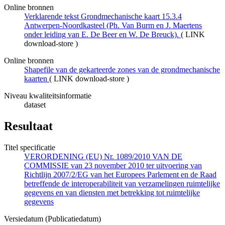
Online bronnen
Verklarende tekst Grondmechanische kaart 15.3.4
Antwerpen-Noordkasteel (Ph. Van Burm en J. Maertens
onder leiding van E. De Beer en W. De Breuck).
(
LINK
download-store
)
Online bronnen
Shapefile van de gekarteerde zones van de grondmechanische
kaarten
(
LINK download-store
)
Niveau kwaliteitsinformatie
dataset
Resultaat
Titel specificatie
VERORDENING (EU) Nr. 1089/2010 VAN DE
COMMISSIE van 23 november 2010 ter uitvoering van
Richtlijn 2007/2/EG van het Europees Parlement en de Raad
betreffende de interoperabiliteit van verzamelingen ruimtelijke
gegevens en van diensten met betrekking tot ruimtelijke
gegevens
Versiedatum (Publicatiedatum)