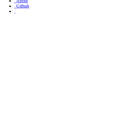
About
Github