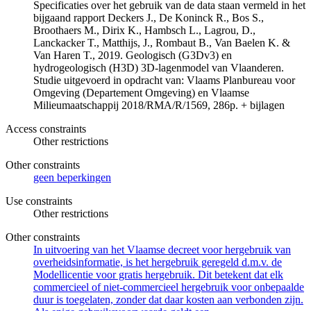
Specificaties over het gebruik van de data staan vermeld in het
bijgaand rapport Deckers J., De Koninck R., Bos S.,
Broothaers M., Dirix K., Hambsch L., Lagrou, D.,
Lanckacker T., Matthijs, J., Rombaut B., Van Baelen K. &
Van Haren T., 2019. Geologisch (G3Dv3) en
hydrogeologisch (H3D) 3D-lagenmodel van Vlaanderen.
Studie uitgevoerd in opdracht van: Vlaams Planbureau voor
Omgeving (Departement Omgeving) en Vlaamse
Milieumaatschappij 2018/RMA/R/1569, 286p. + bijlagen
Access constraints
Other restrictions
Other constraints
geen beperkingen
Use constraints
Other restrictions
Other constraints
In uitvoering van het Vlaamse decreet voor hergebruik van
overheidsinformatie, is het hergebruik geregeld d.m.v. de
Modellicentie voor gratis hergebruik. Dit betekent dat elk
commercieel of niet-commercieel hergebruik voor onbepaalde
duur is toegelaten, zonder dat daar kosten aan verbonden zijn.