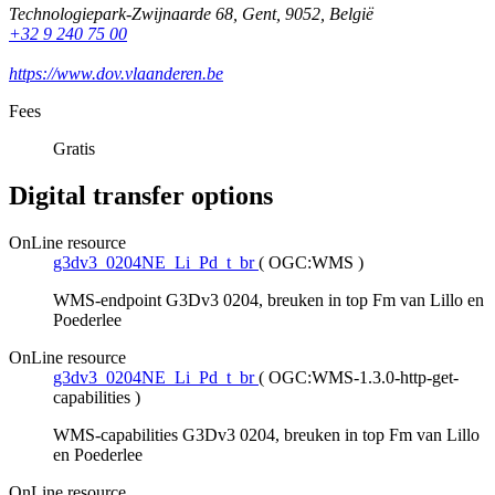
Technologiepark-Zwijnaarde 68
,
Gent
,
9052
,
België
+32 9 240 75 00
https://www.dov.vlaanderen.be
Fees
Gratis
Digital transfer options
OnLine resource
g3dv3_0204NE_Li_Pd_t_br
(
OGC:WMS
)
WMS-endpoint G3Dv3 0204, breuken in top Fm van Lillo en
Poederlee
OnLine resource
g3dv3_0204NE_Li_Pd_t_br
(
OGC:WMS-1.3.0-http-get-
capabilities
)
WMS-capabilities G3Dv3 0204, breuken in top Fm van Lillo
en Poederlee
OnLine resource