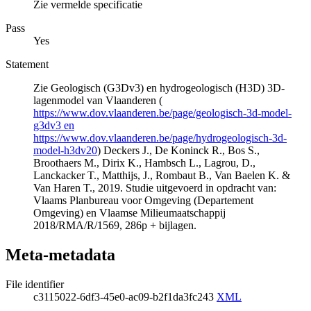
Zie vermelde specificatie
Pass
Yes
Statement
Zie Geologisch (G3Dv3) en hydrogeologisch (H3D) 3D-
lagenmodel van Vlaanderen (
https://www.dov.vlaanderen.be/page/geologisch-3d-model-
g3dv3 en
https://www.dov.vlaanderen.be/page/hydrogeologisch-3d-
model-h3dv20
) Deckers J., De Koninck R., Bos S.,
Broothaers M., Dirix K., Hambsch L., Lagrou, D.,
Lanckacker T., Matthijs, J., Rombaut B., Van Baelen K. &
Van Haren T., 2019. Studie uitgevoerd in opdracht van:
Vlaams Planbureau voor Omgeving (Departement
Omgeving) en Vlaamse Milieumaatschappij
2018/RMA/R/1569, 286p + bijlagen.
Meta-metadata
File identifier
c3115022-6df3-45e0-ac09-b2f1da3fc243
XML