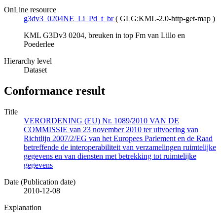
OnLine resource
g3dv3_0204NE_Li_Pd_t_br
(
GLG:KML-2.0-http-get-map
)
KML G3Dv3 0204, breuken in top Fm van Lillo en
Poederlee
Hierarchy level
Dataset
Conformance result
Title
VERORDENING (EU) Nr. 1089/2010 VAN DE
COMMISSIE van 23 november 2010 ter uitvoering van
Richtlijn 2007/2/EG van het Europees Parlement en de Raad
betreffende de interoperabiliteit van verzamelingen ruimtelijke
gegevens en van diensten met betrekking tot ruimtelijke
gegevens
Date (Publication date)
2010-12-08
Explanation