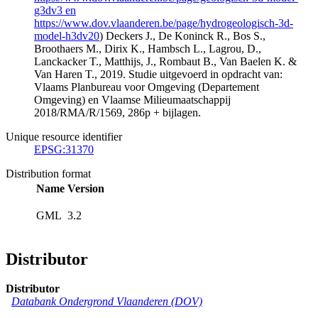
g3dv3 en
https://www.dov.vlaanderen.be/page/hydrogeologisch-3d-
model-h3dv20
) Deckers J., De Koninck R., Bos S.,
Broothaers M., Dirix K., Hambsch L., Lagrou, D.,
Lanckacker T., Matthijs, J., Rombaut B., Van Baelen K. &
Van Haren T., 2019. Studie uitgevoerd in opdracht van:
Vlaams Planbureau voor Omgeving (Departement
Omgeving) en Vlaamse Milieumaatschappij
2018/RMA/R/1569, 286p + bijlagen.
Unique resource identifier
EPSG:31370
Distribution format
Name
Version
GML
3.2
Distributor
Distributor
Databank Ondergrond Vlaanderen (DOV)