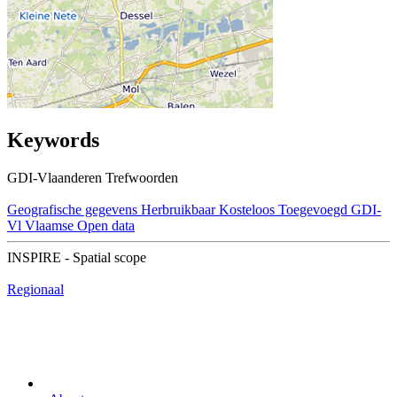
Keywords
GDI-Vlaanderen Trefwoorden
Geografische gegevens
Herbruikbaar
Kosteloos
Toegevoegd GDI-
Vl
Vlaamse Open data
INSPIRE - Spatial scope
Regionaal