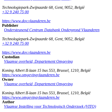
Technologiepark-Zwijnaarde 68
,
Gent
,
9052
,
België
+32 9 240 75 00
https://www.dov.vlaanderen.be
Publisher
Ondersteunend Centrum Databank Ondergrond Vlaanderen
Technologiepark-Zwijnaarde 68
,
Gent
,
9052
,
België
+32 9 240 75 00
https://www.dov.vlaanderen.be
Custodian
Vlaamse overheid, Departement Omgeving
Koning Albert II-laan 15 bus 553
,
Brussel
,
1210
,
België
https://www.omgevingvlaanderen.be
Owner
Vlaamse overheid, Departement Omgeving
Koning Albert II-laan 15 bus 553
,
Brussel
,
1210
,
België
https://www.omgevingvlaanderen.be
Author
Vlaamse Instelling voor Technologisch Onderzoek (VITO)