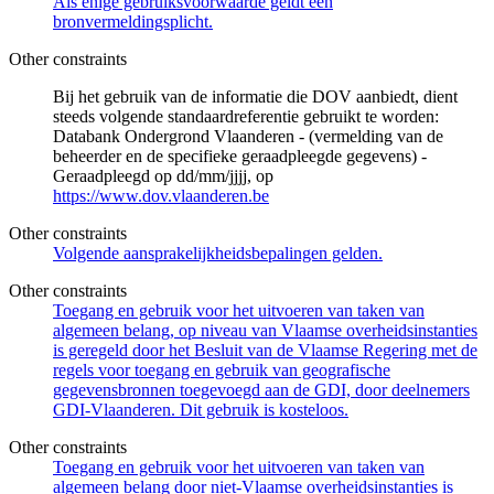
Als enige gebruiksvoorwaarde geldt een
bronvermeldingsplicht.
Other constraints
Bij het gebruik van de informatie die DOV aanbiedt, dient
steeds volgende standaardreferentie gebruikt te worden:
Databank Ondergrond Vlaanderen - (vermelding van de
beheerder en de specifieke geraadpleegde gegevens) -
Geraadpleegd op dd/mm/jjjj, op
https://www.dov.vlaanderen.be
Other constraints
Volgende aansprakelijkheidsbepalingen gelden.
Other constraints
Toegang en gebruik voor het uitvoeren van taken van
algemeen belang, op niveau van Vlaamse overheidsinstanties
is geregeld door het Besluit van de Vlaamse Regering met de
regels voor toegang en gebruik van geografische
gegevensbronnen toegevoegd aan de GDI, door deelnemers
GDI-Vlaanderen. Dit gebruik is kosteloos.
Other constraints
Toegang en gebruik voor het uitvoeren van taken van
algemeen belang door niet-Vlaamse overheidsinstanties is