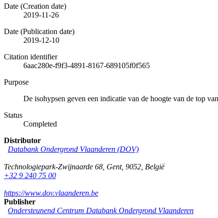
Date (Creation date)
2019-11-26
Date (Publication date)
2019-12-10
Citation identifier
6aac280e-f9f3-4891-8167-689105f0f565
Purpose
De isohypsen geven een indicatie van de hoogte van de top va
Status
Completed
Distributor
Databank Ondergrond Vlaanderen (DOV)
Technologiepark-Zwijnaarde 68
,
Gent
,
9052
,
België
+32 9 240 75 00
https://www.dov.vlaanderen.be
Publisher
Ondersteunend Centrum Databank Ondergrond Vlaanderen