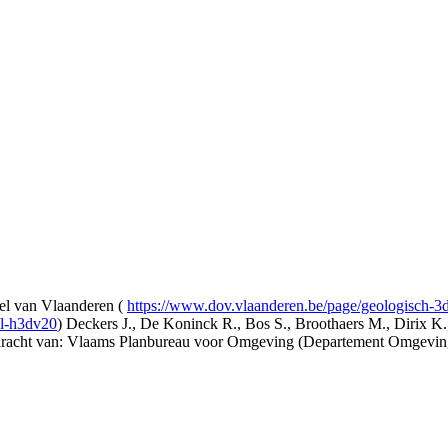
l van Vlaanderen (
https://www.dov.vlaanderen.be/page/geologisch-
el-h3dv20
) Deckers J., De Koninck R., Bos S., Broothaers M., Dirix K.
opdracht van: Vlaams Planbureau voor Omgeving (Departement Omgev