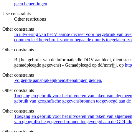
geen beperkingen
Use constraints
Other restrictions
Other constraints
In uitvoering van het Vlaamse decreet voor hergebruik van overh
commercieel hergebruik voor onbepaalde duur is toegelaten, zo
Other constraints
Bij het gebruik van de informatie die DOV aanbiedt, dient ste
geraadpleegde gegevens) - Geraadpleegd op dd/mm/jjjj, op
htt
Other constraints
Volgende aansprakelijkheidsbepalingen gelden.
Other constraints
Toegang en gebruik voor het uitvoeren van taken van algemeen 
gebruik van geografische gegevensbronnen toegevoegd aan de 
Other constraints
Toegang en gebruik voor het uitvoeren van taken van algemeen 
van geografische gegevensbronnen toegevoegd aan de GDI, door
Other constraints