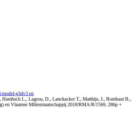
3d-model-g3dv3 en
, Hambsch L., Lagrou, D., Lanckacker T., Matthijs, J., Rombaut B.,
ing) en Vlaamse Milieumaatschappij 2018/RMA/R/1569, 286p +