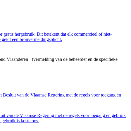
 gratis hergebruik. Dit betekent dat elk commercieel of niet-
 geldt een bronvermeldingsplicht.
ond Vlaanderen - (vermelding van de beheerder en de specifieke
et Besluit van de Vlaamse Regering met de regels voor toegang en
luit van de Vlaamse Regering met de regels voor toegang en gebruik
gebruik is kosteloos.