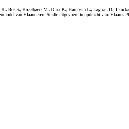
nck R., Bos S., Broothaers M., Dirix K., Hambsch L., Lagrou, D., Lanck
nmodel van Vlaanderen. Studie uitgevoerd in opdracht van: Vlaams