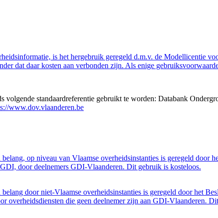
eidsinformatie, is het hergebruik geregeld d.m.v. de Modellicentie voor
nder dat daar kosten aan verbonden zijn. Als enige gebruiksvoorwaarde
eds volgende standaardreferentie gebruikt te worden: Databank Ondergr
ps://www.dov.vlaanderen.be
belang, op niveau van Vlaamse overheidsinstanties is geregeld door h
GDI, door deelnemers GDI-Vlaanderen. Dit gebruik is kosteloos.
belang door niet-Vlaamse overheidsinstanties is geregeld door het Bes
 overheidsdiensten die geen deelnemer zijn aan GDI-Vlaanderen. Dit 