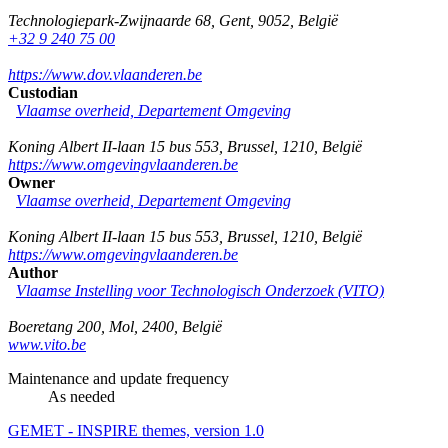
Technologiepark-Zwijnaarde 68
,
Gent
,
9052
,
België
+32 9 240 75 00
https://www.dov.vlaanderen.be
Custodian
Vlaamse overheid, Departement Omgeving
Koning Albert II-laan 15 bus 553
,
Brussel
,
1210
,
België
https://www.omgevingvlaanderen.be
Owner
Vlaamse overheid, Departement Omgeving
Koning Albert II-laan 15 bus 553
,
Brussel
,
1210
,
België
https://www.omgevingvlaanderen.be
Author
Vlaamse Instelling voor Technologisch Onderzoek (VITO)
Boeretang 200
,
Mol
,
2400
,
België
www.vito.be
Maintenance and update frequency
As needed
GEMET - INSPIRE themes, version 1.0