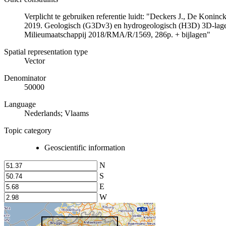
Verplicht te gebruiken referentie luidt: "Deckers J., De Koni
2019. Geologisch (G3Dv3) en hydrogeologisch (H3D) 3D-lage
Milieumaatschappij 2018/RMA/R/1569, 286p. + bijlagen"
Spatial representation type
Vector
Denominator
50000
Language
Nederlands; Vlaams
Topic category
Geoscientific information
N
S
E
W