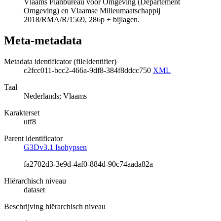
Vlaams Planbureau voor Omgeving (Departement
Omgeving) en Vlaamse Milieumaatschappij
2018/RMA/R/1569, 286p + bijlagen.
Meta-metadata
Metadata identificator (fileIdentifier)
c2fcc011-bcc2-466a-9df8-384f8ddcc750
XML
Taal
Nederlands; Vlaams
Karakterset
utf8
Parent identificator
G3Dv3.1 Isohypsen
fa2702d3-3e9d-4af0-884d-90c74aada82a
Hiërarchisch niveau
dataset
Beschrijving hiërarchisch niveau