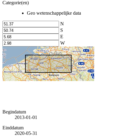
Categorie(en)
Geo wetenschappelijke data
N
S
E
W
Begindatum
2013-01-01
Einddatum
2020-05-31