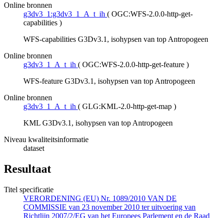
Online bronnen
g3dv3_1:g3dv3_1_A_t_ih
(
OGC:WFS-2.0.0-http-get-
capabilities
)
WFS-capabilities G3Dv3.1, isohypsen van top Antropogeen
Online bronnen
g3dv3_1_A_t_ih
(
OGC:WFS-2.0.0-http-get-feature
)
WFS-feature G3Dv3.1, isohypsen van top Antropogeen
Online bronnen
g3dv3_1_A_t_ih
(
GLG:KML-2.0-http-get-map
)
KML G3Dv3.1, isohypsen van top Antropogeen
Niveau kwaliteitsinformatie
dataset
Resultaat
Titel specificatie
VERORDENING (EU) Nr. 1089/2010 VAN DE
COMMISSIE van 23 november 2010 ter uitvoering van
Richtlijn 2007/2/EG van het Europees Parlement en de Raad