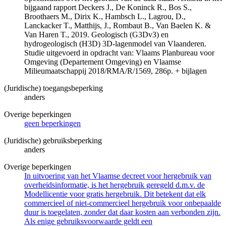
bijgaand rapport Deckers J., De Koninck R., Bos S.,
Broothaers M., Dirix K., Hambsch L., Lagrou, D.,
Lanckacker T., Matthijs, J., Rombaut B., Van Baelen K. &
Van Haren T., 2019. Geologisch (G3Dv3) en
hydrogeologisch (H3D) 3D-lagenmodel van Vlaanderen.
Studie uitgevoerd in opdracht van: Vlaams Planbureau voor
Omgeving (Departement Omgeving) en Vlaamse
Milieumaatschappij 2018/RMA/R/1569, 286p. + bijlagen
(Juridische) toegangsbeperking
anders
Overige beperkingen
geen beperkingen
(Juridische) gebruiksbeperking
anders
Overige beperkingen
In uitvoering van het Vlaamse decreet voor hergebruik van
overheidsinformatie, is het hergebruik geregeld d.m.v. de
Modellicentie voor gratis hergebruik. Dit betekent dat elk
commercieel of niet-commercieel hergebruik voor onbepaalde
duur is toegelaten, zonder dat daar kosten aan verbonden zijn.
Als enige gebruiksvoorwaarde geldt een