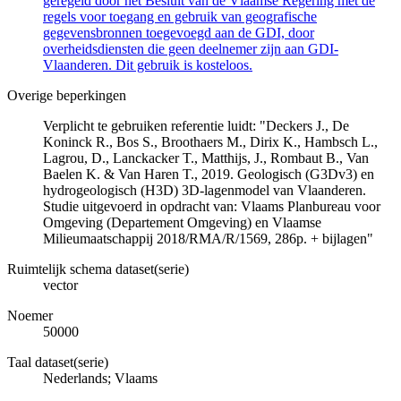
geregeld door het Besluit van de Vlaamse Regering met de
regels voor toegang en gebruik van geografische
gegevensbronnen toegevoegd aan de GDI, door
overheidsdiensten die geen deelnemer zijn aan GDI-
Vlaanderen. Dit gebruik is kosteloos.
Overige beperkingen
Verplicht te gebruiken referentie luidt: "Deckers J., De
Koninck R., Bos S., Broothaers M., Dirix K., Hambsch L.,
Lagrou, D., Lanckacker T., Matthijs, J., Rombaut B., Van
Baelen K. & Van Haren T., 2019. Geologisch (G3Dv3) en
hydrogeologisch (H3D) 3D-lagenmodel van Vlaanderen.
Studie uitgevoerd in opdracht van: Vlaams Planbureau voor
Omgeving (Departement Omgeving) en Vlaamse
Milieumaatschappij 2018/RMA/R/1569, 286p. + bijlagen"
Ruimtelijk schema dataset(serie)
vector
Noemer
50000
Taal dataset(serie)
Nederlands; Vlaams