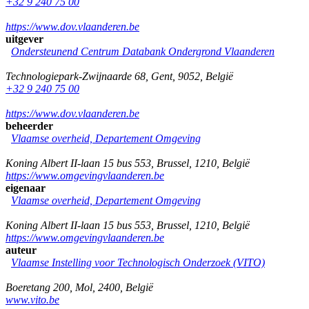
+32 9 240 75 00
https://www.dov.vlaanderen.be
uitgever
Ondersteunend Centrum Databank Ondergrond Vlaanderen
Technologiepark-Zwijnaarde 68
,
Gent
,
9052
,
België
+32 9 240 75 00
https://www.dov.vlaanderen.be
beheerder
Vlaamse overheid, Departement Omgeving
Koning Albert II-laan 15 bus 553
,
Brussel
,
1210
,
België
https://www.omgevingvlaanderen.be
eigenaar
Vlaamse overheid, Departement Omgeving
Koning Albert II-laan 15 bus 553
,
Brussel
,
1210
,
België
https://www.omgevingvlaanderen.be
auteur
Vlaamse Instelling voor Technologisch Onderzoek (VITO)
Boeretang 200
,
Mol
,
2400
,
België
www.vito.be