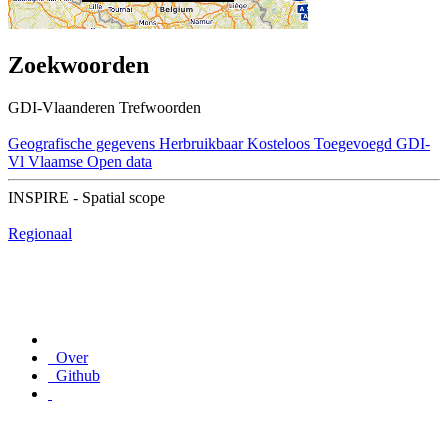
Zoekwoorden
GDI-Vlaanderen Trefwoorden
Geografische gegevens
Herbruikbaar
Kosteloos
Toegevoegd GDI-
Vl
Vlaamse Open data
INSPIRE - Spatial scope
Regionaal
Over
Github