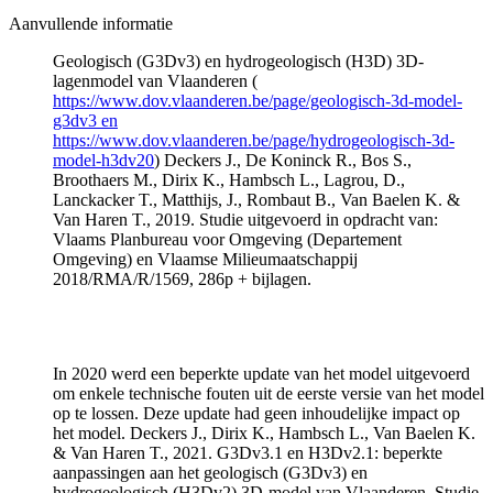
Aanvullende informatie
Geologisch (G3Dv3) en hydrogeologisch (H3D) 3D-
lagenmodel van Vlaanderen (
https://www.dov.vlaanderen.be/page/geologisch-3d-model-
g3dv3 en
https://www.dov.vlaanderen.be/page/hydrogeologisch-3d-
model-h3dv20
) Deckers J., De Koninck R., Bos S.,
Broothaers M., Dirix K., Hambsch L., Lagrou, D.,
Lanckacker T., Matthijs, J., Rombaut B., Van Baelen K. &
Van Haren T., 2019. Studie uitgevoerd in opdracht van:
Vlaams Planbureau voor Omgeving (Departement
Omgeving) en Vlaamse Milieumaatschappij
2018/RMA/R/1569, 286p + bijlagen.
In 2020 werd een beperkte update van het model uitgevoerd
om enkele technische fouten uit de eerste versie van het model
op te lossen. Deze update had geen inhoudelijke impact op
het model. Deckers J., Dirix K., Hambsch L., Van Baelen K.
& Van Haren T., 2021. G3Dv3.1 en H3Dv2.1: beperkte
aanpassingen aan het geologisch (G3Dv3) en
hydrogeologisch (H3Dv2) 3D-model van Vlaanderen. Studie