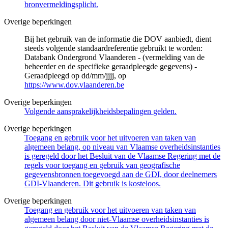
bronvermeldingsplicht.
Overige beperkingen
Bij het gebruik van de informatie die DOV aanbiedt, dient
steeds volgende standaardreferentie gebruikt te worden:
Databank Ondergrond Vlaanderen - (vermelding van de
beheerder en de specifieke geraadpleegde gegevens) -
Geraadpleegd op dd/mm/jjjj, op
https://www.dov.vlaanderen.be
Overige beperkingen
Volgende aansprakelijkheidsbepalingen gelden.
Overige beperkingen
Toegang en gebruik voor het uitvoeren van taken van
algemeen belang, op niveau van Vlaamse overheidsinstanties
is geregeld door het Besluit van de Vlaamse Regering met de
regels voor toegang en gebruik van geografische
gegevensbronnen toegevoegd aan de GDI, door deelnemers
GDI-Vlaanderen. Dit gebruik is kosteloos.
Overige beperkingen
Toegang en gebruik voor het uitvoeren van taken van
algemeen belang door niet-Vlaamse overheidsinstanties is