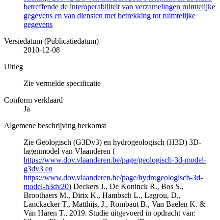
betreffende de interoperabiliteit van verzamelingen ruimtelijke
gegevens en van diensten met betrekking tot ruimtelijke
gegevens
Versiedatum (Publicatiedatum)
2010-12-08
Uitleg
Zie vermelde specificatie
Conform verklaard
Ja
Algemene beschrijving herkomst
Zie Geologisch (G3Dv3) en hydrogeologisch (H3D) 3D-
lagenmodel van Vlaanderen (
https://www.dov.vlaanderen.be/page/geologisch-3d-model-
g3dv3 en
https://www.dov.vlaanderen.be/page/hydrogeologisch-3d-
model-h3dv20
) Deckers J., De Koninck R., Bos S.,
Broothaers M., Dirix K., Hambsch L., Lagrou, D.,
Lanckacker T., Matthijs, J., Rombaut B., Van Baelen K. &
Van Haren T., 2019. Studie uitgevoerd in opdracht van: