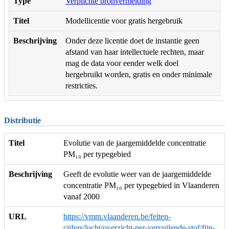
Type
Verplichte bronvermelding
Titel
Modellicentie voor gratis hergebruik
Beschrijving
Onder deze licentie doet de instantie geen
afstand van haar intellectuele rechten, maar
mag de data voor eender welk doel
hergebruikt worden, gratis en onder minimale
restricties.
Distributie
Titel
Evolutie van de jaargemiddelde concentratie
PM₁₀ per typegebied
Beschrijving
Geeft de evolutie weer van de jaargemiddelde
concentratie PM₁₀ per typegebied in Vlaanderen
vanaf 2000
URL
https://vmm.vlaanderen.be/feiten-
cijfers/lucht/overzicht-per-vervuilende-stof/fijn-