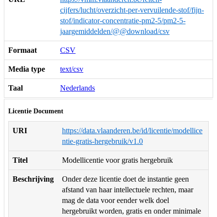
cijfers/lucht/overzicht-per-vervuilende-stof/fijn-
stof/indicator-concentratie-pm2-5/pm2-5-
jaargemiddelden/@@download/csv
Formaat
CSV
Media type
text/csv
Taal
Nederlands
Licentie Document
URI
https://data.vlaanderen.be/id/licentie/modellice
ntie-gratis-hergebruik/v1.0
Titel
Modellicentie voor gratis hergebruik
Beschrijving
Onder deze licentie doet de instantie geen
afstand van haar intellectuele rechten, maar
mag de data voor eender welk doel
hergebruikt worden, gratis en onder minimale