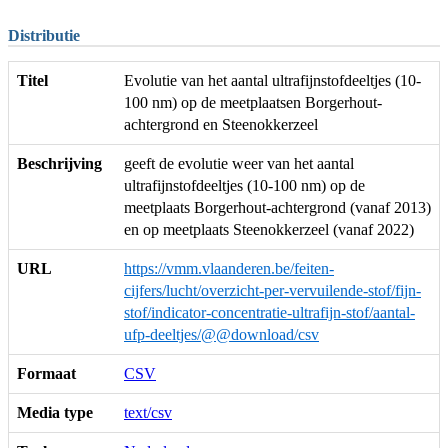
Distributie
Titel
Evolutie van het aantal ultrafijnstofdeeltjes (10-
100 nm) op de meetplaatsen Borgerhout-
achtergrond en Steenokkerzeel
Beschrijving
geeft de evolutie weer van het aantal
ultrafijnstofdeeltjes (10-100 nm) op de
meetplaats Borgerhout-achtergrond (vanaf 2013)
en op meetplaats Steenokkerzeel (vanaf 2022)
URL
https://vmm.vlaanderen.be/feiten-
cijfers/lucht/overzicht-per-vervuilende-stof/fijn-
stof/indicator-concentratie-ultrafijn-stof/aantal-
ufp-deeltjes/@@download/csv
Formaat
CSV
Media type
text/csv