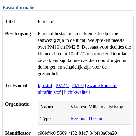
Basisinformatie
Titel
Fijn stof
Beschrijving
Fijn stof bestaat uit zeer kleine deeltjes die
aanwezig zijn in de lucht. We spreken meestal
over PM10 en PM2,5. Dat staat voor deeltjes die
kleiner zijn dan 10 of 2,5 micrometer. Doordat
ze zo klein zijn kunnen ze diep doordringen in
de longen en schadelijk zijn voor de
gezondheid.
Trefwoord
fijn stof
|
PM2,5
|
PM10
|
zwarte koolstof
|
ultrafijn stof
|
luchtkwaliteit
Organisatie
Naam
Vlaamse Milieumaatschappij
Type
Regionaal bestuur
Identificator
c96bf4c0-5669-4f52-81c7-34bfa8a6ba20