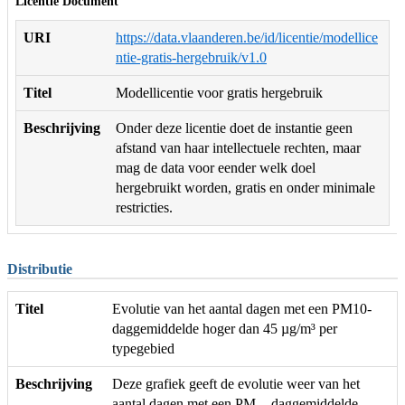
Licentie Document
URI
https://data.vlaanderen.be/id/licentie/modellice
ntie-gratis-hergebruik/v1.0
Titel
Modellicentie voor gratis hergebruik
Beschrijving
Onder deze licentie doet de instantie geen
afstand van haar intellectuele rechten, maar
mag de data voor eender welk doel
hergebruikt worden, gratis en onder minimale
restricties.
Distributie
Titel
Evolutie van het aantal dagen met een PM10-
daggemiddelde hoger dan 45 µg/m³ per
typegebied
Beschrijving
Deze grafiek geeft de evolutie weer van het
aantal dagen met een PM₁₀-daggemiddelde