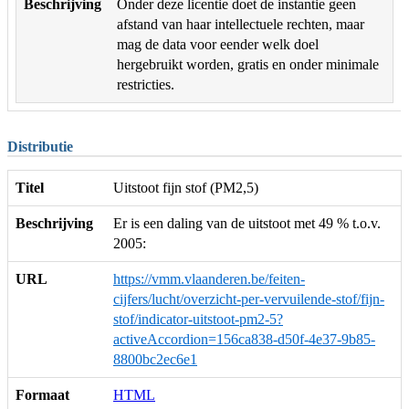
Beschrijving
Onder deze licentie doet de instantie geen
afstand van haar intellectuele rechten, maar
mag de data voor eender welk doel
hergebruikt worden, gratis en onder minimale
restricties.
Distributie
Titel
Uitstoot fijn stof (PM2,5)
Beschrijving
Er is een daling van de uitstoot met 49 % t.o.v.
2005:
URL
https://vmm.vlaanderen.be/feiten-
cijfers/lucht/overzicht-per-vervuilende-stof/fijn-
stof/indicator-uitstoot-pm2-5?
activeAccordion=156ca838-d50f-4e37-9b85-
8800bc2ec6e1
Formaat
HTML