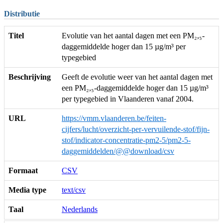
Distributie
Titel
Evolutie van het aantal dagen met een PM₂,₅-
daggemiddelde hoger dan 15 µg/m³ per
typegebied
Beschrijving
Geeft de evolutie weer van het aantal dagen met
een PM₂,₅-daggemiddelde hoger dan 15 µg/m³
per typegebied in Vlaanderen vanaf 2004.
URL
https://vmm.vlaanderen.be/feiten-
cijfers/lucht/overzicht-per-vervuilende-stof/fijn-
stof/indicator-concentratie-pm2-5/pm2-5-
daggemiddelden/@@download/csv
Formaat
CSV
Media type
text/csv
Taal
Nederlands