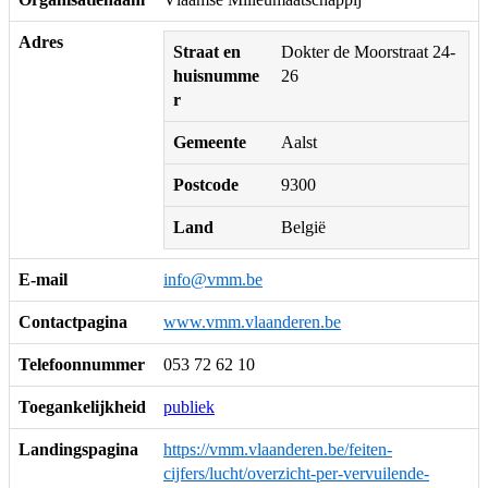
Adres
Straat en
Dokter de Moorstraat 24-
huisnumme
26
r
Gemeente
Aalst
Postcode
9300
Land
België
E-mail
info@vmm.be
Contactpagina
www.vmm.vlaanderen.be
Telefoonnummer
053 72 62 10
Toegankelijkheid
publiek
Landingspagina
https://vmm.vlaanderen.be/feiten-
cijfers/lucht/overzicht-per-vervuilende-