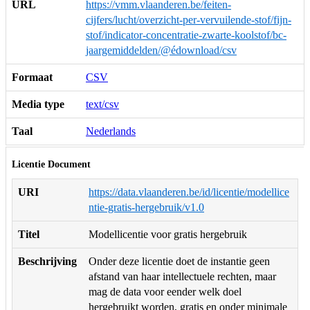
URL
https://vmm.vlaanderen.be/feiten-
cijfers/lucht/overzicht-per-vervuilende-stof/fijn-
stof/indicator-concentratie-zwarte-koolstof/bc-
jaargemiddelden/@édownload/csv
Formaat
CSV
Media type
text/csv
Taal
Nederlands
Licentie Document
URI
https://data.vlaanderen.be/id/licentie/modellice
ntie-gratis-hergebruik/v1.0
Titel
Modellicentie voor gratis hergebruik
Beschrijving
Onder deze licentie doet de instantie geen
afstand van haar intellectuele rechten, maar
mag de data voor eender welk doel
hergebruikt worden, gratis en onder minimale