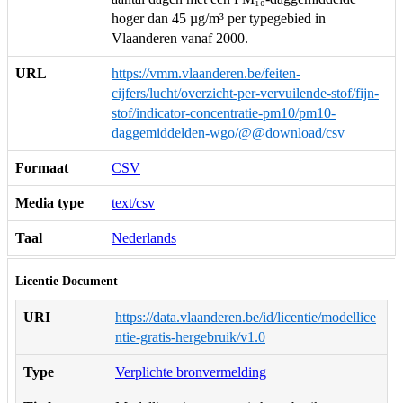
hoger dan 45 µg/m³ per typegebied in
Vlaanderen vanaf 2000.
URL
https://vmm.vlaanderen.be/feiten-
cijfers/lucht/overzicht-per-vervuilende-stof/fijn-
stof/indicator-concentratie-pm10/pm10-
daggemiddelden-wgo/@@download/csv
Formaat
CSV
Media type
text/csv
Taal
Nederlands
Licentie Document
URI
https://data.vlaanderen.be/id/licentie/modellice
ntie-gratis-hergebruik/v1.0
Type
Verplichte bronvermelding