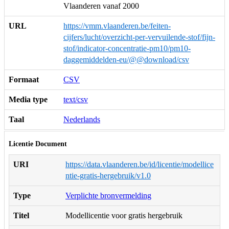
Vlaanderen vanaf 2000
URL
https://vmm.vlaanderen.be/feiten-
cijfers/lucht/overzicht-per-vervuilende-stof/fijn-
stof/indicator-concentratie-pm10/pm10-
daggemiddelden-eu/@@download/csv
Formaat
CSV
Media type
text/csv
Taal
Nederlands
Licentie Document
URI
https://data.vlaanderen.be/id/licentie/modellice
ntie-gratis-hergebruik/v1.0
Type
Verplichte bronvermelding
Titel
Modellicentie voor gratis hergebruik