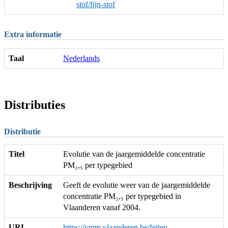
stof/fijn-stof
Extra informatie
Taal
Nederlands
Distributies
Distributie
Titel
Evolutie van de jaargemiddelde concentratie
PM₂,₅ per typegebied
Beschrijving
Geeft de evolutie weer van de jaargemiddelde
concentratie PM₂,₅ per typegebied in
Vlaanderen vanaf 2004.
URL
https://vmm.vlaanderen.be/feiten-