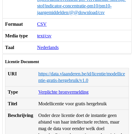
stof/indicator-concentratie-pm10/pm10-
jaargemiddelden/@@download/csv
Formaat
CSV
Media type
text/csv
Taal
Nederlands
Licentie Document
URI
https://data.vlaanderen.be/id/licentie/modellice
ntie-gratis-hergebruik/v1.0
Type
Verplichte bronvermelding
Titel
Modellicentie voor gratis hergebruik
Beschrijving
Onder deze licentie doet de instantie geen
afstand van haar intellectuele rechten, maar
mag de data voor eender welk doel