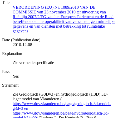
Title
VERORDENING (EU) Nr. 1089/2010 VAN DE
COMMISSIE van 23 november 2010 ter uitvoering van
Richtlijn 2007/2/EG van het Europees Parlement en de Raad
betreffende de interoperabiliteit van verzamelingen ruimtelijke
gegevens en van diensten met betrekking tot ruimtelijke
gegevens
Date (Publication date)
2010-12-08
Explanation
Zie vermelde specificatie
Pass
Yes
Statement
Zie Geologisch (G3Dv3) en hydrogeologisch (H3D) 3D-
lagenmodel van Vlaanderen (
https://www.dov.vlaanderen.be/page/geologisch-3d-model-
g3dv3 en
https://www.dov.vlaanderen.be/page/hydrogeologisch-3d-
model-h3dv20
) Deckers J., De Koninck R., Bos S.,