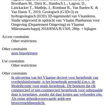
Broothaers M., Dirix K., Hambsch L., Lagrou, D.,
Lanckacker T., Matthijs, J., Rombaut B., Van Baelen K. &
Van Haren T., 2019. Geologisch (G3Dv3) en
hydrogeologisch (H3D) 3D-lagenmodel van Vlaanderen.
Studie uitgevoerd in opdracht van: Vlaams Planbureau voor
Omgeving (Departement Omgeving) en Vlaamse
Milieumaatschappij 2018/RMA/R/1569, 286p. + bijlagen
Access constraints
Other restrictions
Other constraints
geen beperkingen
Use constraints
Other restrictions
Other constraints
In uitvoering van het Vlaamse decreet voor hergebruik van
overheidsinformatie, is het hergebruik geregeld d.m.v. de
Modellicentie voor gratis hergebruik. Dit betekent dat elk
commercieel of niet-commercieel hergebruik voor onbepaalde
duur is toegelaten, zonder dat daar kosten aan verbonden zijn.
Als enige gebruiksvoorwaarde geldt een
bronvermeldingsplicht.