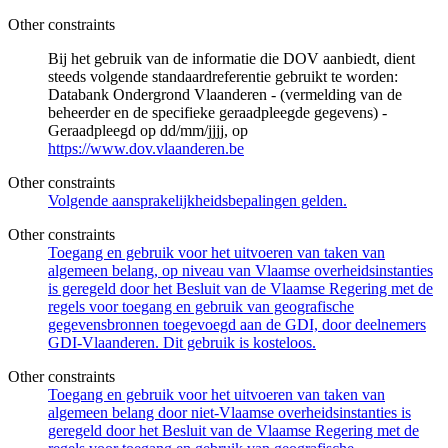
Other constraints
Bij het gebruik van de informatie die DOV aanbiedt, dient
steeds volgende standaardreferentie gebruikt te worden:
Databank Ondergrond Vlaanderen - (vermelding van de
beheerder en de specifieke geraadpleegde gegevens) -
Geraadpleegd op dd/mm/jjjj, op
https://www.dov.vlaanderen.be
Other constraints
Volgende aansprakelijkheidsbepalingen gelden.
Other constraints
Toegang en gebruik voor het uitvoeren van taken van
algemeen belang, op niveau van Vlaamse overheidsinstanties
is geregeld door het Besluit van de Vlaamse Regering met de
regels voor toegang en gebruik van geografische
gegevensbronnen toegevoegd aan de GDI, door deelnemers
GDI-Vlaanderen. Dit gebruik is kosteloos.
Other constraints
Toegang en gebruik voor het uitvoeren van taken van
algemeen belang door niet-Vlaamse overheidsinstanties is
geregeld door het Besluit van de Vlaamse Regering met de