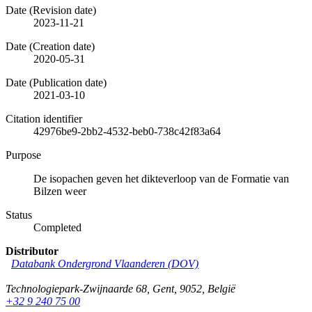
Date (Revision date)
2023-11-21
Date (Creation date)
2020-05-31
Date (Publication date)
2021-03-10
Citation identifier
42976be9-2bb2-4532-beb0-738c42f83a64
Purpose
De isopachen geven het dikteverloop van de Formatie van
Bilzen weer
Status
Completed
Distributor
Databank Ondergrond Vlaanderen (DOV)
Technologiepark-Zwijnaarde 68
,
Gent
,
9052
,
België
+32 9 240 75 00