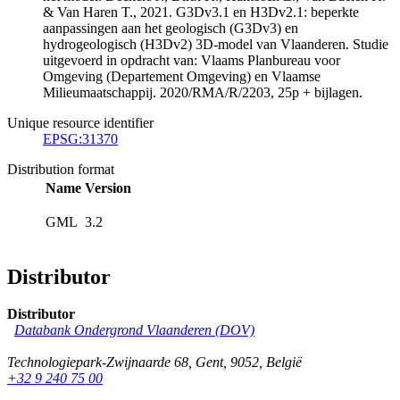
& Van Haren T., 2021. G3Dv3.1 en H3Dv2.1: beperkte
aanpassingen aan het geologisch (G3Dv3) en
hydrogeologisch (H3Dv2) 3D-model van Vlaanderen. Studie
uitgevoerd in opdracht van: Vlaams Planbureau voor
Omgeving (Departement Omgeving) en Vlaamse
Milieumaatschappij. 2020/RMA/R/2203, 25p + bijlagen.
Unique resource identifier
EPSG:31370
Distribution format
Name
Version
GML
3.2
Distributor
Distributor
Databank Ondergrond Vlaanderen (DOV)
Technologiepark-Zwijnaarde 68
,
Gent
,
9052
,
België
+32 9 240 75 00