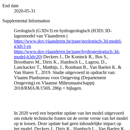
End date
2020-05-31
Supplemental Information
Geologisch (G3Dv3) en hydrogeologisch (H3D) 3D-
lagenmodel van Vlaanderen (
https://www.dov.vlaanderen.be/page/geologisch-3d-model-
g3dv3 en
https://www.dov.vlaanderen.be/page/hydrogeologisch-3d-
model-h3dv20
) Deckers J., De Koninck R., Bos S.,
Broothaers M., Dirix K., Hambsch L., Lagrou, D.,
Lanckacker T., Matthijs, J., Rombaut B., Van Baelen K. &
Van Haren T., 2019. Studie uitgevoerd in opdracht van:
Vlaams Planbureau voor Omgeving (Departement
Omgeving) en Vlaamse Milieumaatschappij
2018/RMA/R/1569, 286p + bijlagen.
In 2020 werd een beperkte update van het model uitgevoerd
om enkele technische fouten uit de eerste versie van het model
op te lossen. Deze update had geen inhoudelijke impact op
het model. Deckers J., Dirix K., Hambsch L., Van Baelen K.