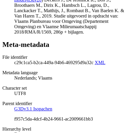
Broothaers M., Dirix K., Hambsch L., Lagrou, D.,
Lanckacker T., Matthijs, J., Rombaut B., Van Baelen K. &
Van Haren T., 2019. Studie uitgevoerd in opdracht van:
Vlaams Planbureau voor Omgeving (Departement
Omgeving) en Vlaamse Milieumaatschappij
2018/RMA/R/1569, 286p + bijlagen.
Meta-metadata
File identifier
c29c1ca5-b2ca-449a-94b6-469295d9a32c
XML
Metadata language
Nederlands; Vlaams
Character set
UTF8
Parent identifier
G3Dv3.1 Isopachen
f957c5da-4dcf-4b24-9661-ac2009661bb3
Hierarchy level