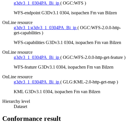
g3dv3_1_0304PA_Bi_ip
(
OGC:WFS
)
WFS-endpoint G3Dv3.1 0304, isopachen Fm van Bilzen
OnLine resource
g3dv3_1:g3dv3_1_0304PA_Bi_ip
(
OGC:WFS-2.0.0-http-
get-capabilities
)
WFS-capabilities G3Dv3.1 0304, isopachen Fm van Bilzen
OnLine resource
g3dv3_1_0304PA_Bi_ip
(
OGC:WFS-2.0.0-http-get-feature
)
WFS-feature G3Dv3.1 0304, isopachen Fm van Bilzen
OnLine resource
g3dv3_1_0304PA_Bi_ip
(
GLG:KML-2.0-http-get-map
)
KML G3Dv3.1 0304, isopachen Fm van Bilzen
Hierarchy level
Dataset
Conformance result