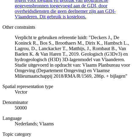
regels voor toegang en gebruik van geografische
gegevensbronnen toegevoegd aan de GDI, door
overheidsdiensten die geen deelnemer zijn aan GDI-
Vlaanderen. Dit gebruik is kosteloos.
Other constraints
Verplicht te gebruiken referentie luidt: "Deckers J., De
Koninck R., Bos S., Broothaers M., Dirix K., Hambsch L.,
Lagrou, D., Lanckacker T., Matthijs, J., Rombaut B., Van
Baelen K. & Van Haren T., 2019. Geologisch (G3Dv3) en
hydrogeologisch (H3D) 3D-lagenmodel van Vlaanderen.
Studie uitgevoerd in opdracht van: Vlaams Planbureau voor
Omgeving (Departement Omgeving) en Vlaamse
Milieumaatschappij 2018/RMA/R/1569, 286p. + bijlagen"
Spatial representation type
Vector
Denominator
50000
Language
Nederlands; Vlaams
Topic category