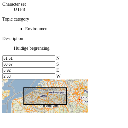
Character set
UTF8
Topic category
Environment
Description
Huidige begrenzing
N
S
E
W