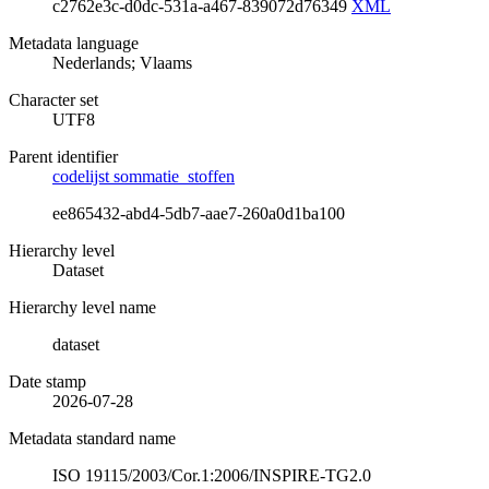
c2762e3c-d0dc-531a-a467-839072d76349
XML
Metadata language
Nederlands; Vlaams
Character set
UTF8
Parent identifier
codelijst sommatie_stoffen
ee865432-abd4-5db7-aae7-260a0d1ba100
Hierarchy level
Dataset
Hierarchy level name
dataset
Date stamp
2026-07-28
Metadata standard name
ISO 19115/2003/Cor.1:2006/INSPIRE-TG2.0