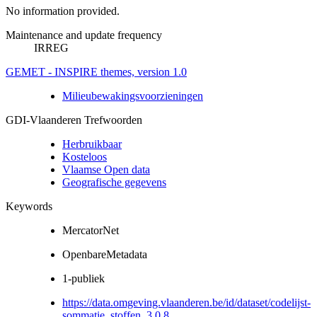
No information provided.
Maintenance and update frequency
IRREG
GEMET - INSPIRE themes, version 1.0
Milieubewakingsvoorzieningen
GDI-Vlaanderen Trefwoorden
Herbruikbaar
Kosteloos
Vlaamse Open data
Geografische gegevens
Keywords
MercatorNet
OpenbareMetadata
1-publiek
https://data.omgeving.vlaanderen.be/id/dataset/codelijst-
sommatie_stoffen_3.0.8