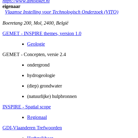
https://www.dinoloket.nl
eigenaar
Vlaamse Instelling voor Technologisch Onderzoek (VITO)
Boeretang 200
,
Mol
,
2400
,
België
GEMET - INSPIRE themes, version 1.0
Geologie
GEMET - Concepten, versie 2.4
ondergrond
hydrogeologie
(diep) grondwater
(natuurlijke) hulpbronnen
INSPIRE - Spatial scope
Regionaal
GDI-Vlaanderen Trefwoorden