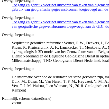
Overige beperkingen
Toegang en gebruik voor het uitvoeren van taken van algemeen 
gebruik van geografische gegevensbronnen toegevoegd aan de 
Overige beperkingen
Toegang en gebruik voor het uitvoeren van taken van algemeen 
van geografische gegevensbronnen toegevoegd aan de GDI, door
Overige beperkingen
Verplicht te gebruiken referentie : Vernes, R.W., Deckers, J.,
Kiden, P., Kruisselbrink, A. F., Lanckacker, T., Menkovic, A.,
hydrogeologisch 3D model van het Cenozoïcum van de Belgi
Dienst Nederland en de Belgische Geologische Dienst in opdr
Milieumaatschappij, TNO-Geologische Dienst Nederland, Br
Overige beperkingen
De informatie over hoe de resultaten tot stand gekomen zijn, st
Dulk, M., Dusar, M., Van Haren, T. F. M., Heyvaert, V. M., A.,
Ven, T. J. M.,Walstra, J. en Witmans, N., 2018. Geologisch
Kempen)
Ruimtelijk schema dataset(serie)
vector