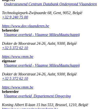
Ondersteunend Centrum Databank Ondergrond Vlaanderen
Technologiepark-Zwijnaarde 68
,
Gent
,
9052
,
België
+32 9 240 75 00
https://www.dov.vlaanderen.be
beheerder
Vlaamse overheid - Vlaamse MilieuMaatschappij
Dokter de Moorstraat 24-26
,
Aalst
,
9300
,
België
+32 5 372 62 10
https://www.vmm.be
eigenaar
Vlaamse overheid - Vlaamse MilieuMaatschappij
Dokter de Moorstraat 24-26
,
Aalst
,
9300
,
België
+32 5 372 62 10
https://www.vmm.be
beheerder
Vlaamse overheid, Departement Omgeving
Koning Albert II-laan 15 bus 553
,
Brussel
,
1210
,
België