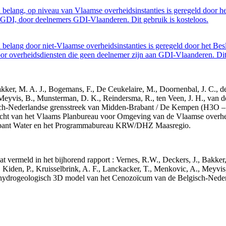
belang, op niveau van Vlaamse overheidsinstanties is geregeld door h
GDI, door deelnemers GDI-Vlaanderen. Dit gebruik is kosteloos.
belang door niet-Vlaamse overheidsinstanties is geregeld door het Bes
 overheidsdiensten die geen deelnemer zijn aan GDI-Vlaanderen. Dit 
 Bakker, M. A. J., Bogemans, F., De Ceukelaire, M., Doornenbal, J. C., 
 Meyvis, B., Munsterman, D. K., Reindersma, R., ten Veen, J. H., van d
sch-Nederlandse grensstreek van Midden-Brabant / De Kempen (H3O 
acht van het Vlaams Planbureau voor Omgeving van de Vlaamse overhe
abant Water en het Programmabureau KRW/DHZ Maasregio.
aat vermeld in het bijhorend rapport : Vernes, R.W., Deckers, J., Bakke
 Kiden, P., Kruisselbrink, A. F., Lanckacker, T., Menkovic, A., Meyvis
 en hydrogeologisch 3D model van het Cenozoïcum van de Belgisch-Ne