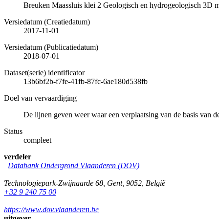
Breuken Maassluis klei 2 Geologisch en hydrogeologisch 3D 
Versiedatum (Creatiedatum)
2017-11-01
Versiedatum (Publicatiedatum)
2018-07-01
Dataset(serie) identificator
13b6bf2b-f7fe-41fb-87fc-6ae180d538fb
Doel van vervaardiging
De lijnen geven weer waar een verplaatsing van de basis van de
Status
compleet
verdeler
Databank Ondergrond Vlaanderen (DOV)
Technologiepark-Zwijnaarde 68
,
Gent
,
9052
,
België
+32 9 240 75 00
https://www.dov.vlaanderen.be
uitgever