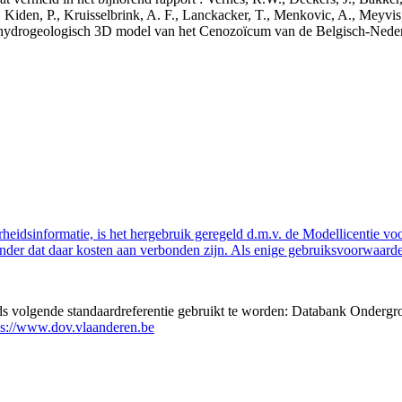
 Kiden, P., Kruisselbrink, A. F., Lanckacker, T., Menkovic, A., Meyvis
 en hydrogeologisch 3D model van het Cenozoïcum van de Belgisch-Ne
eidsinformatie, is het hergebruik geregeld d.m.v. de Modellicentie voor
nder dat daar kosten aan verbonden zijn. Als enige gebruiksvoorwaarde
eds volgende standaardreferentie gebruikt te worden: Databank Ondergr
ps://www.dov.vlaanderen.be