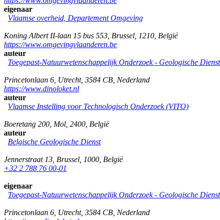
https://www.omgevingvlaanderen.be
eigenaar
Vlaamse overheid, Departement Omgeving
Koning Albert II-laan 15 bus 553
,
Brussel
,
1210
,
België
https://www.omgevingvlaanderen.be
auteur
Toegepast-Natuurwetenschappelijk Onderzoek - Geologische Diens
Princetonlaan 6
,
Utrecht
,
3584 CB
,
Nederland
https://www.dinoloket.nl
auteur
Vlaamse Instelling voor Technologisch Onderzoek (VITO)
Boeretang 200
,
Mol
,
2400
,
België
auteur
Belgische Geologische Dienst
Jennerstraat 13
,
Brussel
,
1000
,
België
+32 2 788 76 00-01
eigenaar
Toegepast-Natuurwetenschappelijk Onderzoek - Geologische Diens
Princetonlaan 6
,
Utrecht
,
3584 CB
,
Nederland