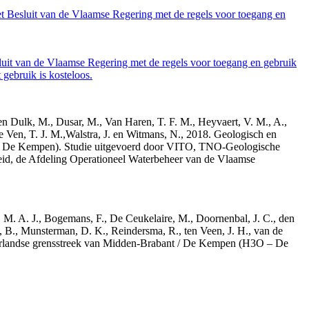
et Besluit van de Vlaamse Regering met de regels voor toegang en
luit van de Vlaamse Regering met de regels voor toegang en gebruik
gebruik is kosteloos.
den Dulk, M., Dusar, M., Van Haren, T. F. M., Heyvaert, V. M., A.,
e Ven, T. J. M.,Walstra, J. en Witmans, N., 2018. Geologisch en
– De Kempen). Studie uitgevoerd door VITO, TNO-Geologische
id, de Afdeling Operationeel Waterbeheer van de Vlaamse
r, M. A. J., Bogemans, F., De Ceukelaire, M., Doornenbal, J. C., den
, B., Munsterman, D. K., Reindersma, R., ten Veen, J. H., van de
derlandse grensstreek van Midden-Brabant / De Kempen (H3O – De