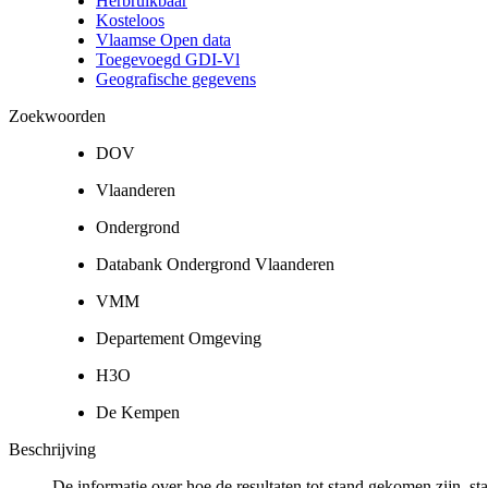
Herbruikbaar
Kosteloos
Vlaamse Open data
Toegevoegd GDI-Vl
Geografische gegevens
Zoekwoorden
DOV
Vlaanderen
Ondergrond
Databank Ondergrond Vlaanderen
VMM
Departement Omgeving
H3O
De Kempen
Beschrijving
De informatie over hoe de resultaten tot stand gekomen zijn, st