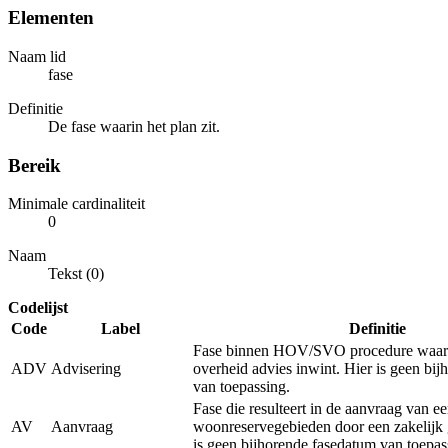
Elementen
Naam lid
fase
Definitie
De fase waarin het plan zit.
Bereik
Minimale cardinaliteit
0
Naam
Tekst (0)
Codelijst
Code
Label
Definitie
Fase binnen HOV/SVO procedure waarb
ADV
Advisering
overheid advies inwint. Hier is geen bi
van toepassing.
Fase die resulteert in de aanvraag van e
AV
Aanvraag
woonreservegebieden door een zakelijk 
is geen bijhorende fasedatum van toepas