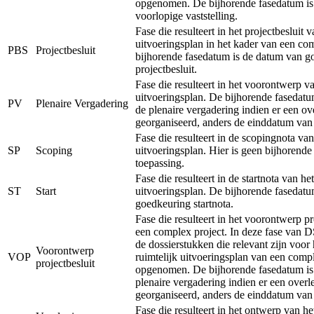
opgenomen. De bijhorende fasedatum is
voorlopige vaststelling.
Fase die resulteert in het projectbesluit v
uitvoeringsplan in het kader van een co
PBS
Projectbesluit
bijhorende fasedatum is de datum van g
projectbesluit.
Fase die resulteert in het voorontwerp va
uitvoeringsplan. De bijhorende fasedatu
PV
Plenaire Vergadering
de plenaire vergadering indien er een ov
georganiseerd, anders de einddatum van
Fase die resulteert in de scopingnota van
SP
Scoping
uitvoeringsplan. Hier is geen bijhorend
toepassing.
Fase die resulteert in de startnota van het
ST
Start
uitvoeringsplan. De bijhorende fasedatu
goedkeuring startnota.
Fase die resulteert in het voorontwerp pr
een complex project. In deze fase van 
de dossierstukken die relevant zijn voor
Voorontwerp
VOP
ruimtelijk uitvoeringsplan van een comp
projectbesluit
opgenomen. De bijhorende fasedatum is
plenaire vergadering indien er een overl
georganiseerd, anders de einddatum van
Fase die resulteert in het ontwerp van he