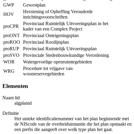
GWP
Gewestplan
Herziening of Opheffing Verouderde
HOV
inrichtingsvoorschriften
Provinciaal Ruimtelijk Uitvoeringsplan in het
proCPR
kader van een Complex Project
proONT
Provinciaal Onteigeningsplan
proROO
Provinciaal Rooilijnplan
proRUP
Provinciaal Ruimtelijk Uitvoeringsplan
proSVO
Provinciale Stedenbouwkundige Verordening
WOR
Watergevoelige openruimtegebieden
Procedure tot vrijgave van
WRG
woonreservegebieden
Elementen
Naam lid
algplanid
Definitie
Het unieke identificatienummer van het plan beginnende met
de NIScode van de overheidsinstantie die het plan opmaakt en
een prefix die aangeeft over welk type plan het gaat.