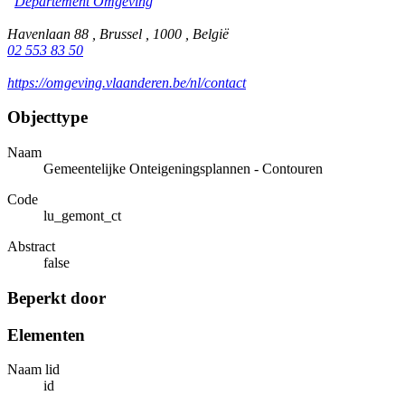
Departement Omgeving
Havenlaan 88 , Brussel , 1000 , België
02 553 83 50
https://omgeving.vlaanderen.be/nl/contact
Objecttype
Naam
Gemeentelijke Onteigeningsplannen - Contouren
Code
lu_gemont_ct
Abstract
false
Beperkt door
Elementen
Naam lid
id