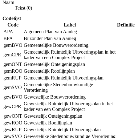
Naam
Tekst (0)
Codelijst
Code
Label
Definitie
APA
Algemeen Plan van Aanleg
BPA
Bijzonder Plan van Aanleg
gemBVO
Gemeentelijke Bouwverordening
Gemeentelijk Ruimtelijk Uitvoeringsplan in het
gemCPR
kader van een Complex Project
gemONT
Gemeentelijk Onteigeningsplan
gemROO
Gemeentelijk Rooilijnplan
gemRUP
Gemeentelijk Ruimtelijk Uitvoeringsplan
Gemeentelijke Stedenbouwkundige
gemSVO
Verordening
gewBVO
Gewestelijke Bouwverordening
Gewestelijk Ruimtelijk Uitvoeringsplan in het
gewCPR
kader van een Complex Project
gewONT
Gewestelijk Onteigeningsplan
gewROO
Gewestelijk Rooilijnplan
gewRUP
Gewestelijk Ruimtelijk Uitvoeringsplan
gewSVO
Gewestelijke Stedenbouwkundige Verordening