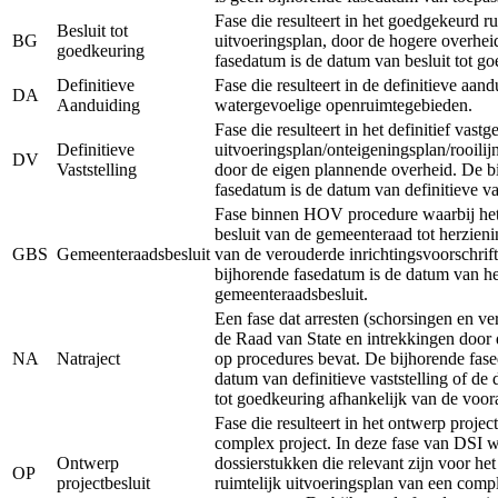
Fase die resulteert in het goedgekeurd ru
Besluit tot
BG
uitvoeringsplan, door de hogere overhei
goedkeuring
fasedatum is de datum van besluit tot g
Definitieve
Fase die resulteert in de definitieve aan
DA
Aanduiding
watergevoelige openruimtegebieden.
Fase die resulteert in het definitief vastg
Definitieve
uitvoeringsplan/onteigeningsplan/rooilij
DV
Vaststelling
door de eigen plannende overheid. De b
fasedatum is de datum van definitieve vas
Fase binnen HOV procedure waarbij het 
besluit van de gemeenteraad tot herzieni
GBS
Gemeenteraadsbesluit
van de verouderde inrichtingsvoorschrift
bijhorende fasedatum is de datum van he
gemeenteraadsbesluit.
Een fase dat arresten (schorsingen en ve
de Raad van State en intrekkingen door 
NA
Natraject
op procedures bevat. De bijhorende fase
datum van definitieve vaststelling of de
tot goedkeuring afhankelijk van de voor
Fase die resulteert in het ontwerp projec
complex project. In deze fase van DSI 
Ontwerp
dossierstukken die relevant zijn voor he
OP
projectbesluit
ruimtelijk uitvoeringsplan van een comp