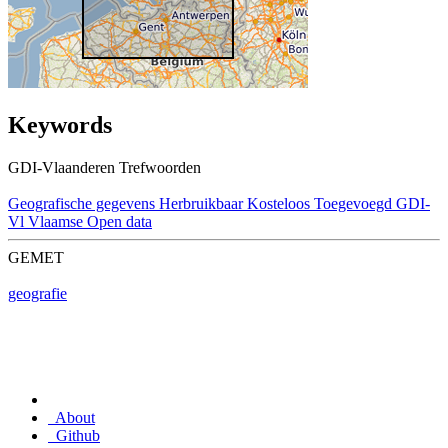
Keywords
GDI-Vlaanderen Trefwoorden
Geografische gegevens
Herbruikbaar
Kosteloos
Toegevoegd GDI-
Vl
Vlaamse Open data
GEMET
geografie
About
Github