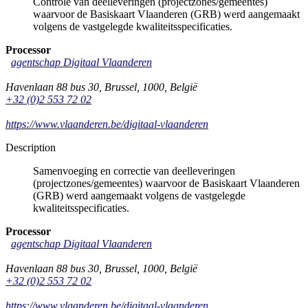
Controle van deelleveringen (projectzones/gemeentes)
waarvoor de Basiskaart Vlaanderen (GRB) werd aangemaakt
volgens de vastgelegde kwaliteitsspecificaties.
Processor
agentschap Digitaal Vlaanderen
Havenlaan 88 bus 30
,
Brussel
,
1000
,
België
+32 (0)2 553 72 02
https://www.vlaanderen.be/digitaal-vlaanderen
Description
Samenvoeging en correctie van deelleveringen
(projectzones/gemeentes) waarvoor de Basiskaart Vlaanderen
(GRB) werd aangemaakt volgens de vastgelegde
kwaliteitsspecificaties.
Processor
agentschap Digitaal Vlaanderen
Havenlaan 88 bus 30
,
Brussel
,
1000
,
België
+32 (0)2 553 72 02
https://www.vlaanderen.be/digitaal-vlaanderen