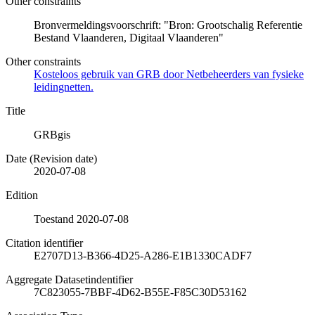
Other constraints
Bronvermeldingsvoorschrift: "Bron: Grootschalig Referentie
Bestand Vlaanderen, Digitaal Vlaanderen"
Other constraints
Kosteloos gebruik van GRB door Netbeheerders van fysieke
leidingnetten.
Title
GRBgis
Date (Revision date)
2020-07-08
Edition
Toestand 2020-07-08
Citation identifier
E2707D13-B366-4D25-A286-E1B1330CADF7
Aggregate Datasetindentifier
7C823055-7BBF-4D62-B55E-F85C30D53162