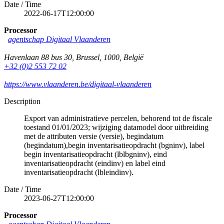
Date / Time
2022-06-17T12:00:00
Processor
agentschap Digitaal Vlaanderen
Havenlaan 88 bus 30
,
Brussel
,
1000
,
België
+32 (0)2 553 72 02
https://www.vlaanderen.be/digitaal-vlaanderen
Description
Export van administratieve percelen, behorend tot de fiscale
toestand 01/01/2023; wijziging datamodel door uitbreiding
met de attributen versie (versie), begindatum
(begindatum),begin inventarisatieopdracht (bgninv), label
begin inventarisatieopdracht (lblbgninv), eind
inventarisatieopdracht (eindinv) en label eind
inventarisatieopdracht (lbleindinv).
Date / Time
2023-06-27T12:00:00
Processor