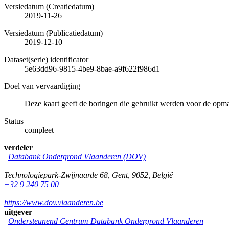
Versiedatum (Creatiedatum)
2019-11-26
Versiedatum (Publicatiedatum)
2019-12-10
Dataset(serie) identificator
5e63dd96-9815-4be9-8bae-a9f622f986d1
Doel van vervaardiging
Deze kaart geeft de boringen die gebruikt werden voor de op
Status
compleet
verdeler
Databank Ondergrond Vlaanderen (DOV)
Technologiepark-Zwijnaarde 68
,
Gent
,
9052
,
België
+32 9 240 75 00
https://www.dov.vlaanderen.be
uitgever
Ondersteunend Centrum Databank Ondergrond Vlaanderen