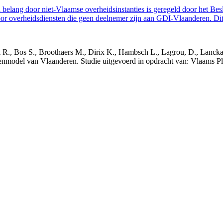
belang door niet-Vlaamse overheidsinstanties is geregeld door het Bes
 overheidsdiensten die geen deelnemer zijn aan GDI-Vlaanderen. Dit 
nck R., Bos S., Broothaers M., Dirix K., Hambsch L., Lagrou, D., Lanck
nmodel van Vlaanderen. Studie uitgevoerd in opdracht van: Vlaams