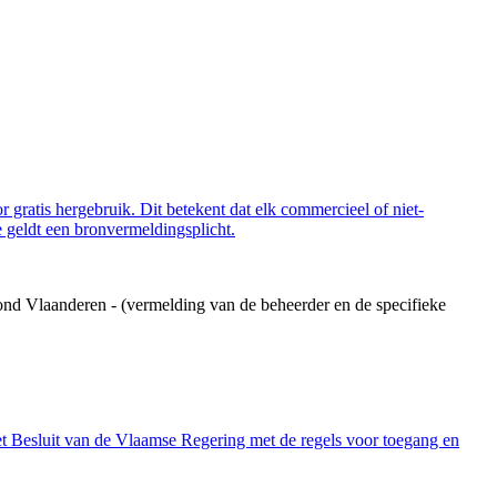
 gratis hergebruik. Dit betekent dat elk commercieel of niet-
 geldt een bronvermeldingsplicht.
ond Vlaanderen - (vermelding van de beheerder en de specifieke
et Besluit van de Vlaamse Regering met de regels voor toegang en