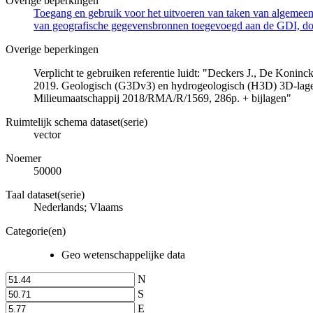
Overige beperkingen
Toegang en gebruik voor het uitvoeren van taken van algemeen 
van geografische gegevensbronnen toegevoegd aan de GDI, door
Overige beperkingen
Verplicht te gebruiken referentie luidt: "Deckers J., De Koni
2019. Geologisch (G3Dv3) en hydrogeologisch (H3D) 3D-lage
Milieumaatschappij 2018/RMA/R/1569, 286p. + bijlagen"
Ruimtelijk schema dataset(serie)
vector
Noemer
50000
Taal dataset(serie)
Nederlands; Vlaams
Categorie(en)
Geo wetenschappelijke data
N
S
E