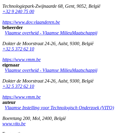
Technologiepark-Zwijnaarde 68
,
Gent
,
9052
,
België
+32 9 240 75 00
https://www.dov.vlaanderen.be
beheerder
Vlaamse overheid - Vlaamse MilieuMaatschappij
Dokter de Moorstraat 24-26
,
Aalst
,
9300
,
België
+32 5 372 62 10
https://www.vmm.be
eigenaar
Vlaamse overheid - Vlaamse MilieuMaatschappij
Dokter de Moorstraat 24-26
,
Aalst
,
9300
,
België
+32 5 372 62 10
https://www.vmm.be
auteur
Vlaamse Instelling voor Technologisch Onderzoek (VITO)
Boeretang 200
,
Mol
,
2400
,
België
www.vito.be