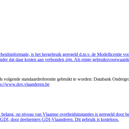
eidsinformatie, is het hergebruik geregeld d.m.v. de Modellicentie voor
nder dat daar kosten aan verbonden zijn. Als enige gebruiksvoorwaarde
eds volgende standaardreferentie gebruikt te worden: Databank Ondergr
ps://www.dov.vlaanderen.be
belang, op niveau van Vlaamse overheidsinstanties is geregeld door h
GDI, door deelnemers GDI-Vlaanderen. Dit gebruik is kosteloos.