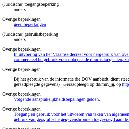
(Juridische) toegangsbeperking
anders
Overige beperkingen
geen beperkingen
(Juridische) gebruiksbeperking
anders
Overige beperkingen
In uitvoering van het Vlaamse decreet voor hergebruik van overh
commercieel hergebruik voor onbepaalde duur is toegelaten, zo
Overige beperkingen
Bij het gebruik van de informatie die DOV aanbiedt, dient ste
geraadpleegde gegevens) - Geraadpleegd op dd/mm/jjjj, op
htt
Overige beperkingen
Volgende aansprakelijkheidsbepalingen gelden.
Overige beperkingen
Toegang en gebruik voor het uitvoeren van taken van algemeen 
gebruik van geografische gegevensbronnen toegevoegd aan de 