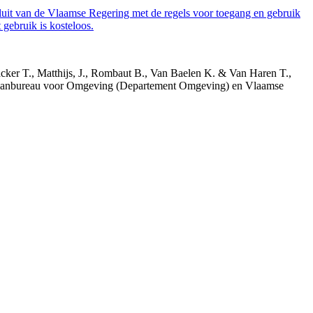
luit van de Vlaamse Regering met de regels voor toegang en gebruik
gebruik is kosteloos.
acker T., Matthijs, J., Rombaut B., Van Baelen K. & Van Haren T.,
 Planbureau voor Omgeving (Departement Omgeving) en Vlaamse