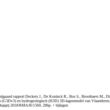
t bijgaand rapport Deckers J., De Koninck R., Bos S., Broothaers M., Di
 (G3Dv3) en hydrogeologisch (H3D) 3D-lagenmodel van Vlaanderen. S
appij 2018/RMA/R/1569, 286p. + bijlagen