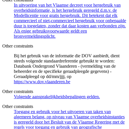
In uitvoering van het Vlaamse decreet voor hergebruik van
overheidsinformatie, is het hergebruik geregeld d.m.v. de
Modellicentie voor gratis hergebruik. Dit betekent dat elk
commercieel of niet-commercieel hergebruik voor onbepaalde
duur is toegelaten, zonder dat daar kosten aan verbonden zijn.
Als enige gebruiksvoorwaarde geldt een
bronvermeldingsplicht.
Other constraints
Bij het gebruik van de informatie die DOV aanbiedt, dient
steeds volgende standaardreferentie gebruikt te worden:
Databank Ondergrond Vlaanderen - (vermelding van de
beheerder en de specifieke geraadpleegde gegevens) -
Geraadpleegd op dd/mm/jjjj, op
https://www.dov.vlaanderen.be
Other constraints
Volgende aansprakelijkheidsbepalingen gelden.
Other constraints
Toegang en gebruik voor het uitvoeren van taken van
algemeen belang, op niveau van Vlaamse overheidsinstanties
is geregeld door het Besluit van de Vlaamse Regering met de
regels voor toegang en gebruik van geografische