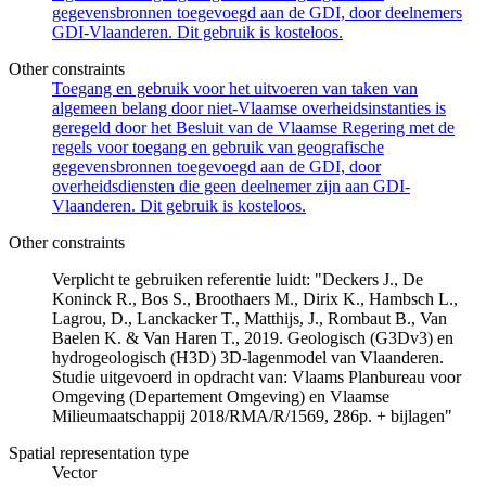
gegevensbronnen toegevoegd aan de GDI, door deelnemers
GDI-Vlaanderen. Dit gebruik is kosteloos.
Other constraints
Toegang en gebruik voor het uitvoeren van taken van
algemeen belang door niet-Vlaamse overheidsinstanties is
geregeld door het Besluit van de Vlaamse Regering met de
regels voor toegang en gebruik van geografische
gegevensbronnen toegevoegd aan de GDI, door
overheidsdiensten die geen deelnemer zijn aan GDI-
Vlaanderen. Dit gebruik is kosteloos.
Other constraints
Verplicht te gebruiken referentie luidt: "Deckers J., De
Koninck R., Bos S., Broothaers M., Dirix K., Hambsch L.,
Lagrou, D., Lanckacker T., Matthijs, J., Rombaut B., Van
Baelen K. & Van Haren T., 2019. Geologisch (G3Dv3) en
hydrogeologisch (H3D) 3D-lagenmodel van Vlaanderen.
Studie uitgevoerd in opdracht van: Vlaams Planbureau voor
Omgeving (Departement Omgeving) en Vlaamse
Milieumaatschappij 2018/RMA/R/1569, 286p. + bijlagen"
Spatial representation type
Vector