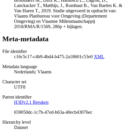
Broothaers M., Dirix K., Hambsch L., Lagrou, D.,
Lanckacker T., Matthijs, J., Rombaut B., Van Baelen K. &
Van Haren T., 2019. Studie uitgevoerd in opdracht van:
Vlaams Planbureau voor Omgeving (Departement
Omgeving) en Vlaamse Milieumaatschappij
2018/RMA/R/1569, 286p + bijlagen.
Meta-metadata
File identifier
c16c5c17-c4b9-4bd4-b475-2a18601c53e0
XML
Metadata language
Nederlands; Vlaams
Character set
UTF8
Parent identifier
H3Dv2.1 Breuken
659050dc-1c7b-47ed-b63a-40ecb43076ec
Hierarchy level
Dataset