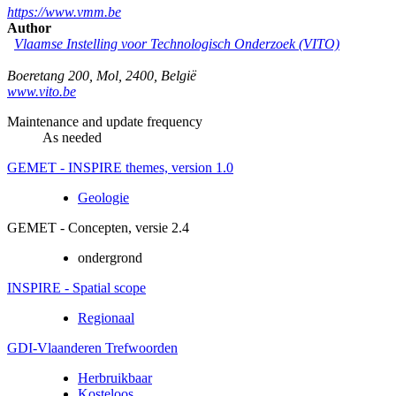
https://www.vmm.be
Author
Vlaamse Instelling voor Technologisch Onderzoek (VITO)
Boeretang 200
,
Mol
,
2400
,
België
www.vito.be
Maintenance and update frequency
As needed
GEMET - INSPIRE themes, version 1.0
Geologie
GEMET - Concepten, versie 2.4
ondergrond
INSPIRE - Spatial scope
Regionaal
GDI-Vlaanderen Trefwoorden
Herbruikbaar
Kosteloos