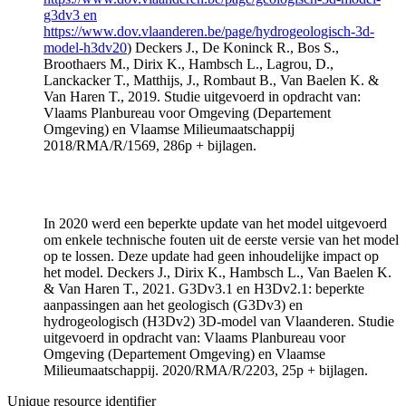
g3dv3 en
https://www.dov.vlaanderen.be/page/hydrogeologisch-3d-
model-h3dv20
) Deckers J., De Koninck R., Bos S.,
Broothaers M., Dirix K., Hambsch L., Lagrou, D.,
Lanckacker T., Matthijs, J., Rombaut B., Van Baelen K. &
Van Haren T., 2019. Studie uitgevoerd in opdracht van:
Vlaams Planbureau voor Omgeving (Departement
Omgeving) en Vlaamse Milieumaatschappij
2018/RMA/R/1569, 286p + bijlagen.
In 2020 werd een beperkte update van het model uitgevoerd
om enkele technische fouten uit de eerste versie van het model
op te lossen. Deze update had geen inhoudelijke impact op
het model. Deckers J., Dirix K., Hambsch L., Van Baelen K.
& Van Haren T., 2021. G3Dv3.1 en H3Dv2.1: beperkte
aanpassingen aan het geologisch (G3Dv3) en
hydrogeologisch (H3Dv2) 3D-model van Vlaanderen. Studie
uitgevoerd in opdracht van: Vlaams Planbureau voor
Omgeving (Departement Omgeving) en Vlaamse
Milieumaatschappij. 2020/RMA/R/2203, 25p + bijlagen.
Unique resource identifier