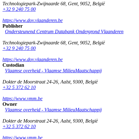
Technologiepark-Zwijnaarde 68
,
Gent
,
9052
,
België
+32 9 240 75 00
https://www.dov.vlaanderen.be
Publisher
Ondersteunend Centrum Databank Ondergrond Vlaanderen
Technologiepark-Zwijnaarde 68
,
Gent
,
9052
,
België
+32 9 240 75 00
https://www.dov.vlaanderen.be
Custodian
Vlaamse overheid - Vlaamse MilieuMaatschappij
Dokter de Moorstraat 24-26
,
Aalst
,
9300
,
België
+32 5 372 62 10
https://www.vmm.be
Owner
Vlaamse overheid - Vlaamse MilieuMaatschappij
Dokter de Moorstraat 24-26
,
Aalst
,
9300
,
België
+32 5 372 62 10
https://www.vmm.be