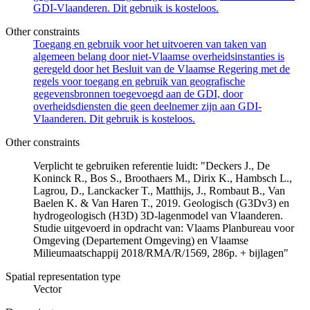
GDI-Vlaanderen. Dit gebruik is kosteloos.
Other constraints
Toegang en gebruik voor het uitvoeren van taken van
algemeen belang door niet-Vlaamse overheidsinstanties is
geregeld door het Besluit van de Vlaamse Regering met de
regels voor toegang en gebruik van geografische
gegevensbronnen toegevoegd aan de GDI, door
overheidsdiensten die geen deelnemer zijn aan GDI-
Vlaanderen. Dit gebruik is kosteloos.
Other constraints
Verplicht te gebruiken referentie luidt: "Deckers J., De
Koninck R., Bos S., Broothaers M., Dirix K., Hambsch L.,
Lagrou, D., Lanckacker T., Matthijs, J., Rombaut B., Van
Baelen K. & Van Haren T., 2019. Geologisch (G3Dv3) en
hydrogeologisch (H3D) 3D-lagenmodel van Vlaanderen.
Studie uitgevoerd in opdracht van: Vlaams Planbureau voor
Omgeving (Departement Omgeving) en Vlaamse
Milieumaatschappij 2018/RMA/R/1569, 286p. + bijlagen"
Spatial representation type
Vector