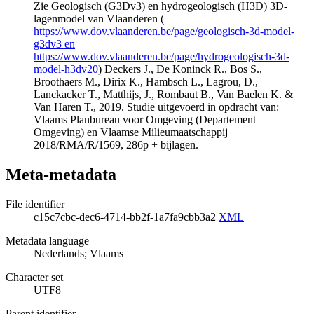
Zie Geologisch (G3Dv3) en hydrogeologisch (H3D) 3D-
lagenmodel van Vlaanderen (
https://www.dov.vlaanderen.be/page/geologisch-3d-model-
g3dv3 en
https://www.dov.vlaanderen.be/page/hydrogeologisch-3d-
model-h3dv20
) Deckers J., De Koninck R., Bos S.,
Broothaers M., Dirix K., Hambsch L., Lagrou, D.,
Lanckacker T., Matthijs, J., Rombaut B., Van Baelen K. &
Van Haren T., 2019. Studie uitgevoerd in opdracht van:
Vlaams Planbureau voor Omgeving (Departement
Omgeving) en Vlaamse Milieumaatschappij
2018/RMA/R/1569, 286p + bijlagen.
Meta-metadata
File identifier
c15c7cbc-dec6-4714-bb2f-1a7fa9cbb3a2
XML
Metadata language
Nederlands; Vlaams
Character set
UTF8
Parent identifier