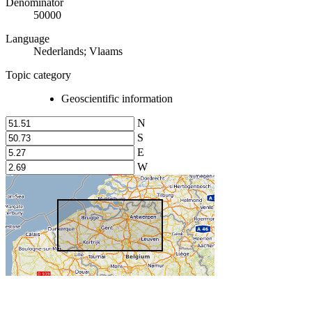
Denominator
50000
Language
Nederlands; Vlaams
Topic category
Geoscientific information
N
S
E
W