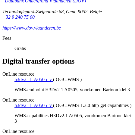
Databank Ondergrond Vlaanderen (DOV)
Technologiepark-Zwijnaarde 68
,
Gent
,
9052
,
België
+32 9 240 75 00
https://www.dov.vlaanderen.be
Fees
Gratis
Digital transfer options
OnLine resource
h3dv2_1_A0505_v
(
OGC:WMS
)
WMS-endpoint H3Dv2.1 A0505, voorkomen Bartoon klei 3
OnLine resource
h3dv2_1_A0505_v
(
OGC:WMS-1.3.0-http-get-capabilities
)
WMS-capabilities H3Dv2.1 A0505, voorkomen Bartoon klei
3
OnLine resource