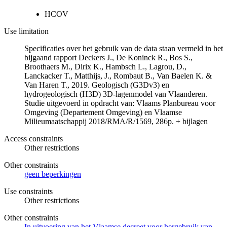
HCOV
Use limitation
Specificaties over het gebruik van de data staan vermeld in het
bijgaand rapport Deckers J., De Koninck R., Bos S.,
Broothaers M., Dirix K., Hambsch L., Lagrou, D.,
Lanckacker T., Matthijs, J., Rombaut B., Van Baelen K. &
Van Haren T., 2019. Geologisch (G3Dv3) en
hydrogeologisch (H3D) 3D-lagenmodel van Vlaanderen.
Studie uitgevoerd in opdracht van: Vlaams Planbureau voor
Omgeving (Departement Omgeving) en Vlaamse
Milieumaatschappij 2018/RMA/R/1569, 286p. + bijlagen
Access constraints
Other restrictions
Other constraints
geen beperkingen
Use constraints
Other restrictions
Other constraints
In uitvoering van het Vlaamse decreet voor hergebruik van