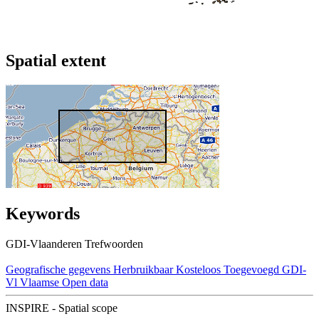
Spatial extent
Keywords
GDI-Vlaanderen Trefwoorden
Geografische gegevens
Herbruikbaar
Kosteloos
Toegevoegd GDI-
Vl
Vlaamse Open data
INSPIRE - Spatial scope