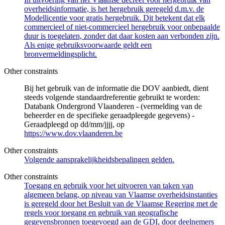
overheidsinformatie, is het hergebruik geregeld d.m.v. de
Modellicentie voor gratis hergebruik. Dit betekent dat elk
commercieel of niet-commercieel hergebruik voor onbepaalde
duur is toegelaten, zonder dat daar kosten aan verbonden zijn.
Als enige gebruiksvoorwaarde geldt een
bronvermeldingsplicht.
Other constraints
Bij het gebruik van de informatie die DOV aanbiedt, dient
steeds volgende standaardreferentie gebruikt te worden:
Databank Ondergrond Vlaanderen - (vermelding van de
beheerder en de specifieke geraadpleegde gegevens) -
Geraadpleegd op dd/mm/jjjj, op
https://www.dov.vlaanderen.be
Other constraints
Volgende aansprakelijkheidsbepalingen gelden.
Other constraints
Toegang en gebruik voor het uitvoeren van taken van
algemeen belang, op niveau van Vlaamse overheidsinstanties
is geregeld door het Besluit van de Vlaamse Regering met de
regels voor toegang en gebruik van geografische
gegevensbronnen toegevoegd aan de GDI, door deelnemers