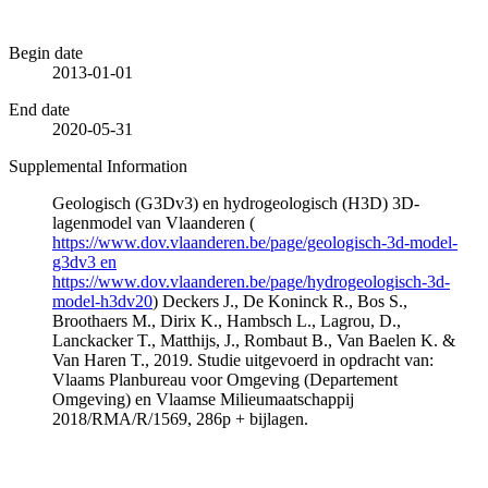
Begin date
2013-01-01
End date
2020-05-31
Supplemental Information
Geologisch (G3Dv3) en hydrogeologisch (H3D) 3D-
lagenmodel van Vlaanderen (
https://www.dov.vlaanderen.be/page/geologisch-3d-model-
g3dv3 en
https://www.dov.vlaanderen.be/page/hydrogeologisch-3d-
model-h3dv20
) Deckers J., De Koninck R., Bos S.,
Broothaers M., Dirix K., Hambsch L., Lagrou, D.,
Lanckacker T., Matthijs, J., Rombaut B., Van Baelen K. &
Van Haren T., 2019. Studie uitgevoerd in opdracht van:
Vlaams Planbureau voor Omgeving (Departement
Omgeving) en Vlaamse Milieumaatschappij
2018/RMA/R/1569, 286p + bijlagen.