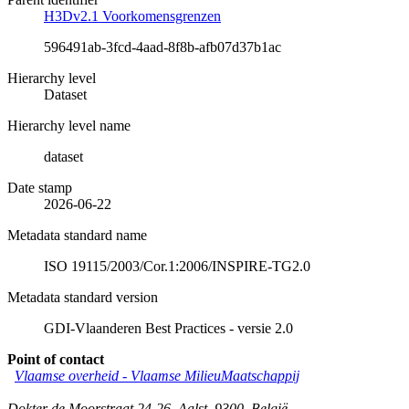
H3Dv2.1 Voorkomensgrenzen
596491ab-3fcd-4aad-8f8b-afb07d37b1ac
Hierarchy level
Dataset
Hierarchy level name
dataset
Date stamp
2026-06-22
Metadata standard name
ISO 19115/2003/Cor.1:2006/INSPIRE-TG2.0
Metadata standard version
GDI-Vlaanderen Best Practices - versie 2.0
Point of contact
Vlaamse overheid - Vlaamse MilieuMaatschappij
Dokter de Moorstraat 24-26
,
Aalst
,
9300
,
België