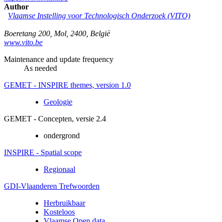
Author
Vlaamse Instelling voor Technologisch Onderzoek (VITO)
Boeretang 200
,
Mol
,
2400
,
België
www.vito.be
Maintenance and update frequency
As needed
GEMET - INSPIRE themes, version 1.0
Geologie
GEMET - Concepten, versie 2.4
ondergrond
INSPIRE - Spatial scope
Regionaal
GDI-Vlaanderen Trefwoorden
Herbruikbaar
Kosteloos
Vlaamse Open data