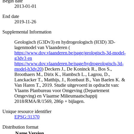
Begin date
2013-01-01
End date
2019-11-26
Supplemental Information
Geologisch (G3Dv3) en hydrogeologisch (H3D) 3D-
lagenmodel van Vlaanderen (
https://www.dov.vlaanderen.be/page/geologisch-3d-model-
g3dv3 en
https://www.dov.vlaanderen.be/page/hydrogeologisch-3d-
model-h3dv20
) Deckers J., De Koninck R., Bos S.,
Broothaers M., Dirix K., Hambsch L., Lagrou, D.,
Lanckacker T., Matthijs, J., Rombaut B., Van Baelen K. &
Van Haren T., 2019. Studie uitgevoerd in opdracht van:
Vlaams Planbureau voor Omgeving (Departement
Omgeving) en Vlaamse Milieumaatschappij
2018/RMA/R/1569, 286p + bijlagen.
Unique resource identifier
EPSG:31370
Distribution format
Name
Version