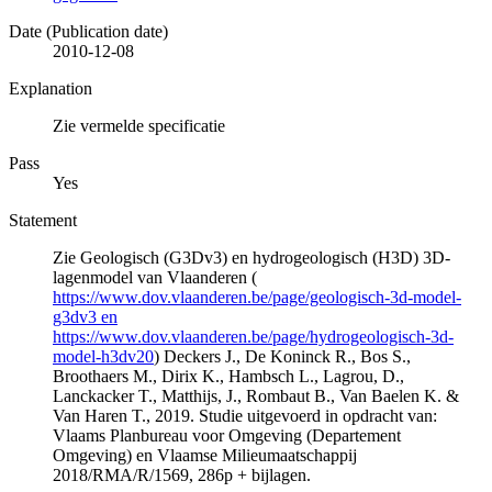
Date (Publication date)
2010-12-08
Explanation
Zie vermelde specificatie
Pass
Yes
Statement
Zie Geologisch (G3Dv3) en hydrogeologisch (H3D) 3D-
lagenmodel van Vlaanderen (
https://www.dov.vlaanderen.be/page/geologisch-3d-model-
g3dv3 en
https://www.dov.vlaanderen.be/page/hydrogeologisch-3d-
model-h3dv20
) Deckers J., De Koninck R., Bos S.,
Broothaers M., Dirix K., Hambsch L., Lagrou, D.,
Lanckacker T., Matthijs, J., Rombaut B., Van Baelen K. &
Van Haren T., 2019. Studie uitgevoerd in opdracht van:
Vlaams Planbureau voor Omgeving (Departement
Omgeving) en Vlaamse Milieumaatschappij
2018/RMA/R/1569, 286p + bijlagen.