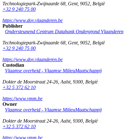
Technologiepark-Zwijnaarde 68
,
Gent
,
9052
,
België
+32 9 240 75 00
https://www.dov.vlaanderen.be
Publisher
Ondersteunend Centrum Databank Ondergrond Vlaanderen
Technologiepark-Zwijnaarde 68
,
Gent
,
9052
,
België
+32 9 240 75 00
https://www.dov.vlaanderen.be
Custodian
Vlaamse overheid - Vlaamse MilieuMaatschappij
Dokter de Moorstraat 24-26
,
Aalst
,
9300
,
België
+32 5 372 62 10
https://www.vmm.be
Owner
Vlaamse overheid - Vlaamse MilieuMaatschappij
Dokter de Moorstraat 24-26
,
Aalst
,
9300
,
België
+32 5 372 62 10
https://www.vmm.be