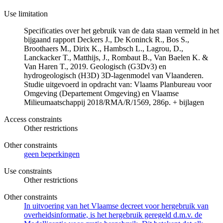
Use limitation
Specificaties over het gebruik van de data staan vermeld in het
bijgaand rapport Deckers J., De Koninck R., Bos S.,
Broothaers M., Dirix K., Hambsch L., Lagrou, D.,
Lanckacker T., Matthijs, J., Rombaut B., Van Baelen K. &
Van Haren T., 2019. Geologisch (G3Dv3) en
hydrogeologisch (H3D) 3D-lagenmodel van Vlaanderen.
Studie uitgevoerd in opdracht van: Vlaams Planbureau voor
Omgeving (Departement Omgeving) en Vlaamse
Milieumaatschappij 2018/RMA/R/1569, 286p. + bijlagen
Access constraints
Other restrictions
Other constraints
geen beperkingen
Use constraints
Other restrictions
Other constraints
In uitvoering van het Vlaamse decreet voor hergebruik van
overheidsinformatie, is het hergebruik geregeld d.m.v. de