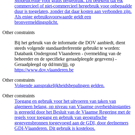
Modellicentie voor gratis hergebruik. Dit betekent dat elk
commercieel of niet-commercieel hergebruik voor onbepaalde
duur is toegelaten, zonder dat daar kosten aan verbonden zijn.
Als enige gebruiksvoorwaarde geldt een
bronvermeldingsplicht.
Other constraints
Bij het gebruik van de informatie die DOV aanbiedt, dient
steeds volgende standaardreferentie gebruikt te worden:
Databank Ondergrond Vlaanderen - (vermelding van de
beheerder en de specifieke geraadpleegde gegevens) -
Geraadpleegd op dd/mm/jjjj, op
https://www.dov.vlaanderen.be
Other constraints
Volgende aansprakelijkheidsbepalingen gelden.
Other constraints
Toegang en gebruik voor het uitvoeren van taken van
algemeen belang, op niveau van Vlaamse overheidsinstanties
is geregeld door het Besluit van de Vlaamse Regering met de
regels voor toegang en gebruik van geografische
gegevensbronnen toegevoegd aan de GDI, door deelnemers
GDI-Vlaanderen. Dit gebruik is kosteloos.