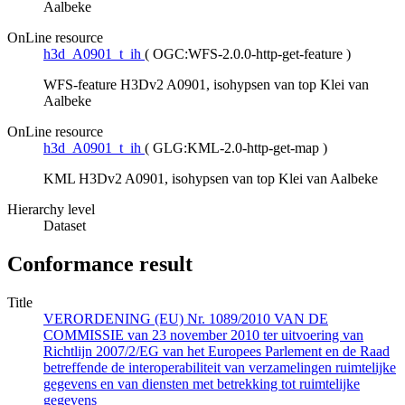
Aalbeke
OnLine resource
h3d_A0901_t_ih
(
OGC:WFS-2.0.0-http-get-feature
)
WFS-feature H3Dv2 A0901, isohypsen van top Klei van
Aalbeke
OnLine resource
h3d_A0901_t_ih
(
GLG:KML-2.0-http-get-map
)
KML H3Dv2 A0901, isohypsen van top Klei van Aalbeke
Hierarchy level
Dataset
Conformance result
Title
VERORDENING (EU) Nr. 1089/2010 VAN DE
COMMISSIE van 23 november 2010 ter uitvoering van
Richtlijn 2007/2/EG van het Europees Parlement en de Raad
betreffende de interoperabiliteit van verzamelingen ruimtelijke
gegevens en van diensten met betrekking tot ruimtelijke
gegevens