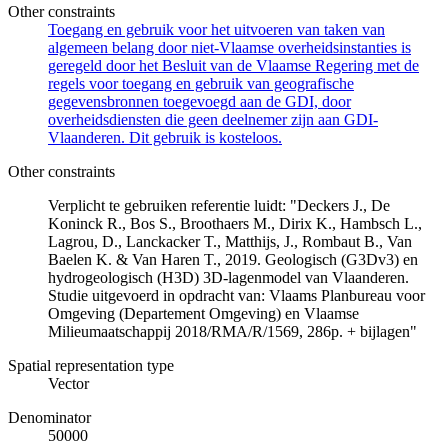
Other constraints
Toegang en gebruik voor het uitvoeren van taken van
algemeen belang door niet-Vlaamse overheidsinstanties is
geregeld door het Besluit van de Vlaamse Regering met de
regels voor toegang en gebruik van geografische
gegevensbronnen toegevoegd aan de GDI, door
overheidsdiensten die geen deelnemer zijn aan GDI-
Vlaanderen. Dit gebruik is kosteloos.
Other constraints
Verplicht te gebruiken referentie luidt: "Deckers J., De
Koninck R., Bos S., Broothaers M., Dirix K., Hambsch L.,
Lagrou, D., Lanckacker T., Matthijs, J., Rombaut B., Van
Baelen K. & Van Haren T., 2019. Geologisch (G3Dv3) en
hydrogeologisch (H3D) 3D-lagenmodel van Vlaanderen.
Studie uitgevoerd in opdracht van: Vlaams Planbureau voor
Omgeving (Departement Omgeving) en Vlaamse
Milieumaatschappij 2018/RMA/R/1569, 286p. + bijlagen"
Spatial representation type
Vector
Denominator
50000