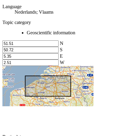
Language
Nederlands; Vlaams
Topic category
Geoscientific information
N
S
E
W