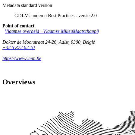
Metadata standard version
GDI-Vlaanderen Best Practices - versie 2.0
Point of contact
Vlaamse overheid - Vlaamse MilieuMaatschappij
Dokter de Moorstraat 24-26
,
Aalst
,
9300
,
België
+32 5 372 62 10
https://www.vmm.be
Overviews