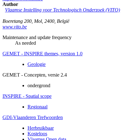
Author
Vlaamse Instelling voor Technologisch Onderzoek (VITO)
Boeretang 200
,
Mol
,
2400
,
België
www.vito.be
Maintenance and update frequency
As needed
GEMET - INSPIRE themes, version 1.0
Geologie
GEMET - Concepten, versie 2.4
ondergrond
INSPIRE - Spatial scope
Regionaal
GDI-Vlaanderen Trefwoorden
Herbruikbaar
Kosteloos
Vlaamse Open data