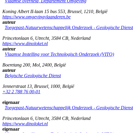
Vlaamse overheid, Departement Omgeving
Koning Albert II-laan 15 bus 553
,
Brussel
,
1210
,
België
https://www.omgevingvlaanderen.be
auteur
Toegepast-Natuurwetenschappelijk Onderzoek - Geologische Diens
Princetonlaan 6
,
Utrecht
,
3584 CB
,
Nederland
https://www.dinoloket.nl
auteur
Vlaamse Instelling voor Technologisch Onderzoek (VITO)
Boeretang 200
,
Mol
,
2400
,
België
auteur
Belgische Geologische Dienst
Jennerstraat 13
,
Brussel
,
1000
,
België
+32 2 788 76 00-01
eigenaar
Toegepast-Natuurwetenschappelijk Onderzoek - Geologische Diens
Princetonlaan 6
,
Utrecht
,
3584 CB
,
Nederland
https://www.dinoloket.nl
eigenaar