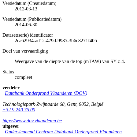
Versiedatum (Creatiedatum)
2012-03-13
Versiedatum (Publicatiedatum)
2014-06-30
Dataset(serie) identificator
2ca62934-ad12-479d-9985-3b6c8271f405
Doel van vervaardiging
Weergave van de diepte van de top (mTAW) van SY-z-4.
Status
compleet
verdeler
Databank Ondergrond Vlaanderen (DOV)
Technologiepark-Zwijnaarde 68
,
Gent
,
9052
,
België
+32 9 240 75 00
https://www.dov.vlaanderen.be
uitgever
Ondersteunend Centrum Databank Ondergrond Vlaanderen