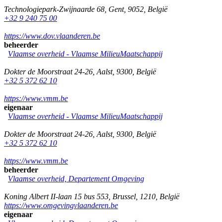
Technologiepark-Zwijnaarde 68
,
Gent
,
9052
,
België
+32 9 240 75 00
https://www.dov.vlaanderen.be
beheerder
Vlaamse overheid - Vlaamse MilieuMaatschappij
Dokter de Moorstraat 24-26
,
Aalst
,
9300
,
België
+32 5 372 62 10
https://www.vmm.be
eigenaar
Vlaamse overheid - Vlaamse MilieuMaatschappij
Dokter de Moorstraat 24-26
,
Aalst
,
9300
,
België
+32 5 372 62 10
https://www.vmm.be
beheerder
Vlaamse overheid, Departement Omgeving
Koning Albert II-laan 15 bus 553
,
Brussel
,
1210
,
België
https://www.omgevingvlaanderen.be
eigenaar