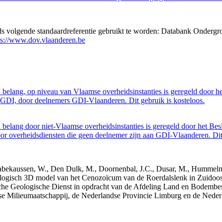
eds volgende standaardreferentie gebruikt te worden: Databank Ondergr
ps://www.dov.vlaanderen.be
belang, op niveau van Vlaamse overheidsinstanties is geregeld door h
GDI, door deelnemers GDI-Vlaanderen. Dit gebruik is kosteloos.
belang door niet-Vlaamse overheidsinstanties is geregeld door het Bes
 overheidsdiensten die geen deelnemer zijn aan GDI-Vlaanderen. Dit 
 Dabekaussen, W., Den Dulk, M., Doornenbal, J.C., Dusar, M., Hummelma
logisch 3D model van het Cenozoïcum van de Roerdalslenk in Zuidoos
he Geologische Dienst in opdracht van de Afdeling Land en Bodemb
mse Milieumaatschappij, de Nederlandse Provincie Limburg en de Ned