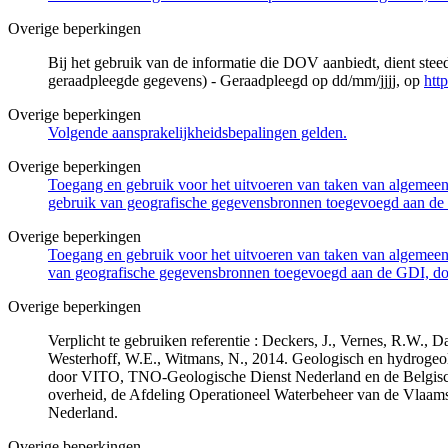
Overige beperkingen
Bij het gebruik van de informatie die DOV aanbiedt, dient ste
geraadpleegde gegevens) - Geraadpleegd op dd/mm/jjjj, op
htt
Overige beperkingen
Volgende aansprakelijkheidsbepalingen gelden.
Overige beperkingen
Toegang en gebruik voor het uitvoeren van taken van algemeen 
gebruik van geografische gegevensbronnen toegevoegd aan de 
Overige beperkingen
Toegang en gebruik voor het uitvoeren van taken van algemeen 
van geografische gegevensbronnen toegevoegd aan de GDI, door
Overige beperkingen
Verplicht te gebruiken referentie : Deckers, J., Vernes, R.W.,
Westerhoff, W.E., Witmans, N., 2014. Geologisch en hydrogeo
door VITO, TNO-Geologische Dienst Nederland en de Belgisc
overheid, de Afdeling Operationeel Waterbeheer van de Vlaa
Nederland.
Overige beperkingen