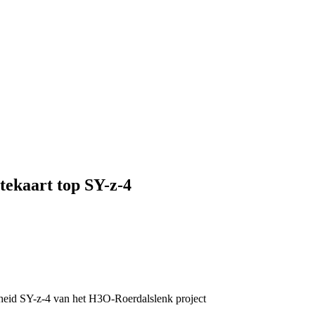
ekaart top SY-z-4
eid SY-z-4 van het H3O-Roerdalslenk project