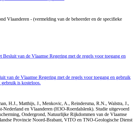
ond Vlaanderen - (vermelding van de beheerder en de specifieke
et Besluit van de Vlaamse Regering met de regels voor toegang en
luit van de Vlaamse Regering met de regels voor toegang en gebruik
gebruik is kosteloos.
n, H.J., Matthijs, J., Menkovic, A., Reindersma, R.N., Walstra, J.,
t-Nederland en Vlaanderen (H3O-Roerdalslenk). Studie uitgevoerd
escherming, Ondergrond, Natuurlijke Rijkdommen van de Vlaamse
erlandse Provincie Noord-Brabant, VITO en TNO-Geologische Dienst