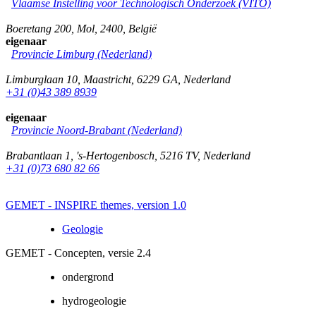
Vlaamse Instelling voor Technologisch Onderzoek (VITO)
Boeretang 200
,
Mol
,
2400
,
België
eigenaar
Provincie Limburg (Nederland)
Limburglaan 10
,
Maastricht
,
6229 GA
,
Nederland
+31 (0)43 389 8939
eigenaar
Provincie Noord-Brabant (Nederland)
Brabantlaan 1
,
's-Hertogenbosch
,
5216 TV
,
Nederland
+31 (0)73 680 82 66
GEMET - INSPIRE themes, version 1.0
Geologie
GEMET - Concepten, versie 2.4
ondergrond
hydrogeologie