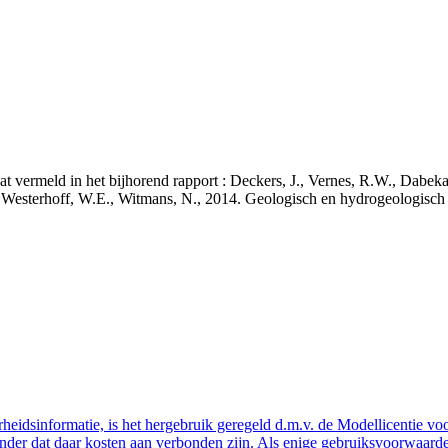
staat vermeld in het bijhorend rapport : Deckers, J., Vernes, R.W., Da
 J., Westerhoff, W.E., Witmans, N., 2014. Geologisch en hydrogeologis
eidsinformatie, is het hergebruik geregeld d.m.v. de Modellicentie voor
nder dat daar kosten aan verbonden zijn. Als enige gebruiksvoorwaarde