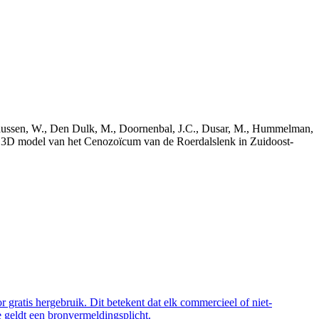
bekaussen, W., Den Dulk, M., Doornenbal, J.C., Dusar, M., Hummelman,
ch 3D model van het Cenozoïcum van de Roerdalslenk in Zuidoost-
 gratis hergebruik. Dit betekent dat elk commercieel of niet-
 geldt een bronvermeldingsplicht.