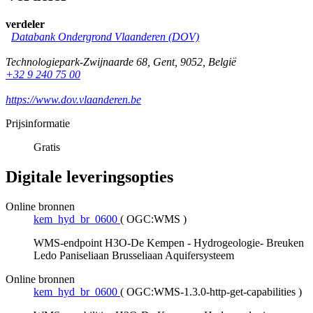
verdeler
Databank Ondergrond Vlaanderen (DOV)
Technologiepark-Zwijnaarde 68
,
Gent
,
9052
,
België
+32 9 240 75 00
https://www.dov.vlaanderen.be
Prijsinformatie
Gratis
Digitale leveringsopties
Online bronnen
kem_hyd_br_0600
(
OGC:WMS
)
WMS-endpoint H3O-De Kempen - Hydrogeologie- Breuken
Ledo Paniseliaan Brusseliaan Aquifersysteem
Online bronnen
kem_hyd_br_0600
(
OGC:WMS-1.3.0-http-get-capabilities
)