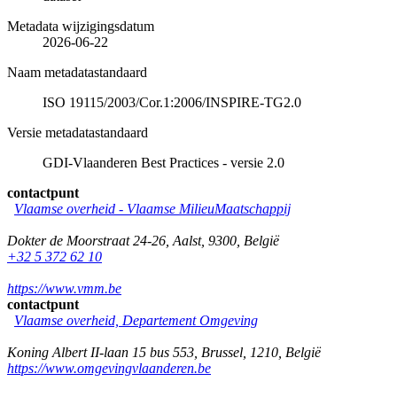
Metadata wijzigingsdatum
2026-06-22
Naam metadatastandaard
ISO 19115/2003/Cor.1:2006/INSPIRE-TG2.0
Versie metadatastandaard
GDI-Vlaanderen Best Practices - versie 2.0
contactpunt
Vlaamse overheid - Vlaamse MilieuMaatschappij
Dokter de Moorstraat 24-26
,
Aalst
,
9300
,
België
+32 5 372 62 10
https://www.vmm.be
contactpunt
Vlaamse overheid, Departement Omgeving
Koning Albert II-laan 15 bus 553
,
Brussel
,
1210
,
België
https://www.omgevingvlaanderen.be