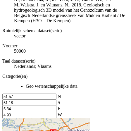
M.,Walstra, J. en Witmans, N., 2018. Geologisch en
hydrogeologisch 3D model van het Cenozoïcum van de
Belgisch-Nederlandse grensstreek van Midden-Brabant / De
Kempen (H3O – De Kempen)
Ruimtelijk schema dataset(serie)
vector
Noemer
50000
Taal dataset(serie)
Nederlands; Vlaams
Categorie(en)
Geo wetenschappelijke data
N
S
E
W