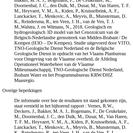
Bakker, M. A. J., Bogemans, F., De Ceukelaire, M.,
Doornenbal, J. C., den Dulk, M., Dusar, M., Van Haren, T. F.
M., Heyvaert, V. M., A., Kiden, P., Kruisselbrink, A. F.,
Lanckacker, T., Menkovic, A., Meyvis, B., Munsterman, D.
K., Reindersma, R., ten Veen, J. H., van de Ven, T. J.
M.,Walstra, J. en Witmans, N., 2018. Geologisch en
hydrogeologisch 3D model van het Cenozoïcum van de
Belgisch-Nederlandse grensstreek van Midden-Brabant / De
Kempen (H3O – De Kempen). Studie uitgevoerd door VITO,
TNO-Geologische Dienst Nederland en de Belgische
Geologische Dienst in opdracht van het Vlaams Planbureau
voor Omgeving van de Vlaamse overheid, de Afdeling
Operationeel Waterbeheer van de Vlaamse
Milieumaatschappij, TNO-Geologische Dienst Nederland,
Brabant Water en het Programmabureau KRW/DHZ
Maasregio.
Overige beperkingen
De informatie over hoe de resultaten tot stand gekomen zijn,
staat vermeld in het bijhorend rapport : Vernes, R.W.,
Deckers, J., Bakker, M. A. J., Bogemans, F., De Ceukelaire,
M., Doornenbal, J. C., den Dulk, M., Dusar, M., Van Haren,
T. F. M., Heyvaert, V. M., A., Kiden, P., Kruisselbrink, A. F.,
Lanckacker, T., Menkovic, A., Meyvis, B., Munsterman, D.
K., Reindersma, R., ten Veen, J. H., van de Ven, T. J.