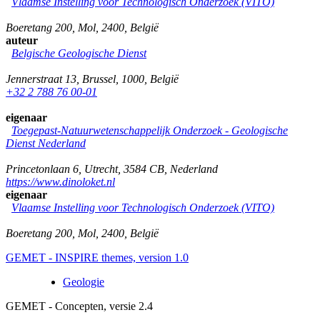
Vlaamse Instelling voor Technologisch Onderzoek (VITO)
Boeretang 200
,
Mol
,
2400
,
België
auteur
Belgische Geologische Dienst
Jennerstraat 13
,
Brussel
,
1000
,
België
+32 2 788 76 00-01
eigenaar
Toegepast-Natuurwetenschappelijk Onderzoek - Geologische
Dienst Nederland
Princetonlaan 6
,
Utrecht
,
3584 CB
,
Nederland
https://www.dinoloket.nl
eigenaar
Vlaamse Instelling voor Technologisch Onderzoek (VITO)
Boeretang 200
,
Mol
,
2400
,
België
GEMET - INSPIRE themes, version 1.0
Geologie
GEMET - Concepten, versie 2.4