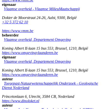
https://www.vmm.be
eigenaar
Vlaamse overheid - Vlaamse MilieuMaatschappij
Dokter de Moorstraat 24-26
,
Aalst
,
9300
,
België
+32 5 372 62 10
https://www.vmm.be
beheerder
Vlaamse overheid, Departement Omgeving
Koning Albert II-laan 15 bus 553
,
Brussel
,
1210
,
België
https://www.omgevingvlaanderen.be
eigenaar
Vlaamse overheid, Departement Omgeving
Koning Albert II-laan 15 bus 553
,
Brussel
,
1210
,
België
https://www.omgevingvlaanderen.be
auteur
Toegepast-Natuurwetenschappelijk Onderzoek - Geologische
Dienst Nederland
Princetonlaan 6
,
Utrecht
,
3584 CB
,
Nederland
https://www.dinoloket.nl
auteur