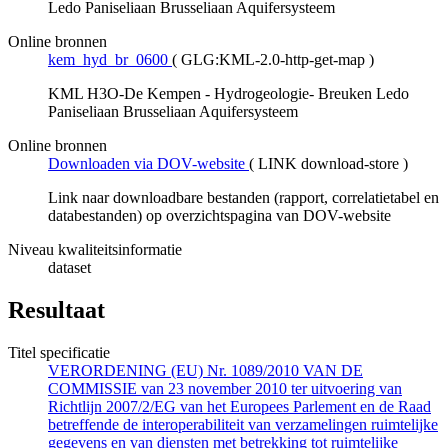
Ledo Paniseliaan Brusseliaan Aquifersysteem
Online bronnen
kem_hyd_br_0600
(
GLG:KML-2.0-http-get-map
)
KML H3O-De Kempen - Hydrogeologie- Breuken Ledo
Paniseliaan Brusseliaan Aquifersysteem
Online bronnen
Downloaden via DOV-website
(
LINK download-store
)
Link naar downloadbare bestanden (rapport, correlatietabel en
databestanden) op overzichtspagina van DOV-website
Niveau kwaliteitsinformatie
dataset
Resultaat
Titel specificatie
VERORDENING (EU) Nr. 1089/2010 VAN DE
COMMISSIE van 23 november 2010 ter uitvoering van
Richtlijn 2007/2/EG van het Europees Parlement en de Raad
betreffende de interoperabiliteit van verzamelingen ruimtelijke
gegevens en van diensten met betrekking tot ruimtelijke