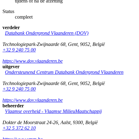
tijdens of na de afzetting
Status
compleet
verdeler
Databank Ondergrond Vlaanderen (DOV)
Technologiepark-Zwijnaarde 68
,
Gent
,
9052
,
België
+32 9 240 75 00
https://www.dov.vlaanderen.be
uitgever
Ondersteunend Centrum Databank Ondergrond Vlaanderen
Technologiepark-Zwijnaarde 68
,
Gent
,
9052
,
België
+32 9 240 75 00
https://www.dov.vlaanderen.be
beheerder
Vlaamse overheid - Vlaamse MilieuMaatschappij
Dokter de Moorstraat 24-26
,
Aalst
,
9300
,
België
+32 5 372 62 10