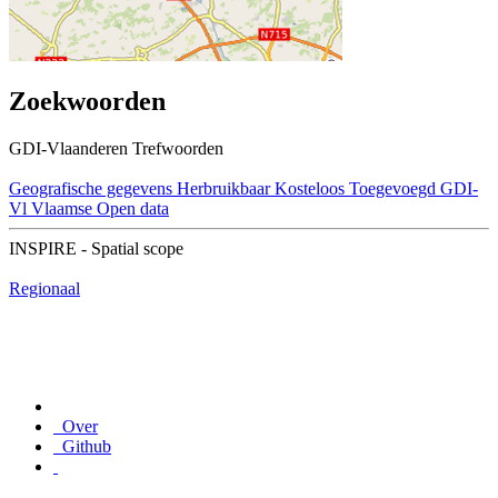
Zoekwoorden
GDI-Vlaanderen Trefwoorden
Geografische gegevens
Herbruikbaar
Kosteloos
Toegevoegd GDI-
Vl
Vlaamse Open data
INSPIRE - Spatial scope
Regionaal
Over
Github