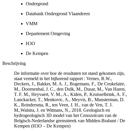
Ondergrond
Databank Ondergrond Vlaanderen
VMM
Departement Omgeving
H3O
De Kempen
Beschrijving
De informatie over hoe de resultaten tot stand gekomen zijn,
staat vermeld in het bijhorend rapport : Vernes, R.W.,
Deckers, J., Bakker, M. A. J., Bogemans, F., De Ceukelaire,
M., Doornenbal, J. C., den Dulk, M., Dusar, M., Van Haren,
T. F. M., Heyvaert, V. M., A., Kiden, P., Kruisselbrink, A. F.,
Lanckacker, T., Menkovic, A., Meyvis, B., Munsterman, D.
K., Reindersma, R., ten Veen, J. H., van de Ven, T. J.
M.,Walstra, J. en Witmans, N., 2018. Geologisch en
hydrogeologisch 3D model van het Cenozoïcum van de
Belgisch-Nederlandse grensstreek van Midden-Brabant / De
Kempen (H3O – De Kempen)