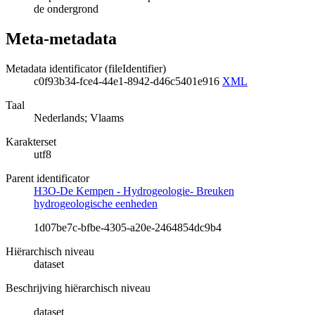
de ondergrond
Meta-metadata
Metadata identificator (fileIdentifier)
c0f93b34-fce4-44e1-8942-d46c5401e916
XML
Taal
Nederlands; Vlaams
Karakterset
utf8
Parent identificator
H3O-De Kempen - Hydrogeologie- Breuken
hydrogeologische eenheden
1d07be7c-bfbe-4305-a20e-2464854dc9b4
Hiërarchisch niveau
dataset
Beschrijving hiërarchisch niveau
dataset