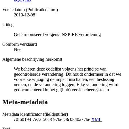
Versiedatum (Publicatiedatum)
2010-12-08
Uitleg
Geharmoniseerd volgens INSPIRE verordening
Conform verklaard
Nee
Algemene beschrijving herkomst
We beheren deze codelijst volgens het principe van
gecontroleerde verandering. Dit houdt ondermeer in dat we
voor elke wijziging de impact inschatten, een beslissing
nemen, en de verandering loggen. Elke verandering wordt
gedocumenteerd in het git(hub) versiebeheersysteem.
Meta-metadata
Metadata identificator (fileIdentifier)
c0f60194-7e72-56c8-97be-c8c0840a77be
XML