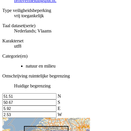
bronvermeldingsplicht.
Type veiligheidsbeperking
vrij toegankelijk
Taal dataset(serie)
Nederlands; Vlaams
Karakterset
utf8
Categorie(en)
natuur en milieu
Omschrijving ruimtelijke begrenzing
Huidige begrenzing
N
S
E
W