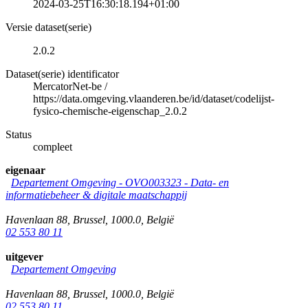
2024-03-25T16:30:18.194+01:00
Versie dataset(serie)
2.0.2
Dataset(serie) identificator
MercatorNet-be
/
https://data.omgeving.vlaanderen.be/id/dataset/codelijst-
fysico-chemische-eigenschap_2.0.2
Status
compleet
eigenaar
Departement Omgeving - OVO003323 - Data- en
informatiebeheer & digitale maatschappij
Havenlaan 88
,
Brussel
,
1000.0
,
België
02 553 80 11
uitgever
Departement Omgeving
Havenlaan 88
,
Brussel
,
1000.0
,
België
02 553 80 11