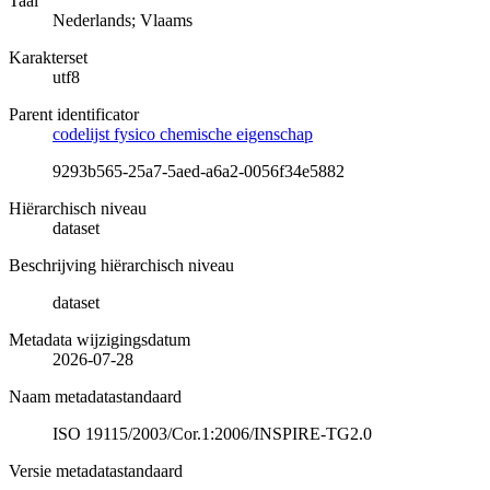
Taal
Nederlands; Vlaams
Karakterset
utf8
Parent identificator
codelijst fysico chemische eigenschap
9293b565-25a7-5aed-a6a2-0056f34e5882
Hiërarchisch niveau
dataset
Beschrijving hiërarchisch niveau
dataset
Metadata wijzigingsdatum
2026-07-28
Naam metadatastandaard
ISO 19115/2003/Cor.1:2006/INSPIRE-TG2.0
Versie metadatastandaard