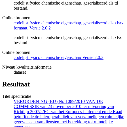
codelijst fysico chemische eigenschap, geserialiseerd als ttl
bestand.
Online bronnen
codelijst fysico chemische eigenschap, geserialiseerd als xlsx-
formaat. Versie 2.0.2
codelijst fysico chemische eigenschap, geserialiseerd als xlsx
bestand.
Online bronnen
codelijst fysico chemische eigenschap Versie 2.0.2
Niveau kwaliteitsinformatie
dataset
Resultaat
Titel specificatie
VERORDENING (EU) Nr. 1089/2010 VAN DE
COMMISSIE van 23 november 2010 ter uitvoering van
Richtlijn 2007/2/EG van het Europees Parlement en de Raad
betreffende de interoperabiliteit van verzamelingen ruimtelijke
gegevens en van diensten met betrekking tot ruimtelijke
gegevens