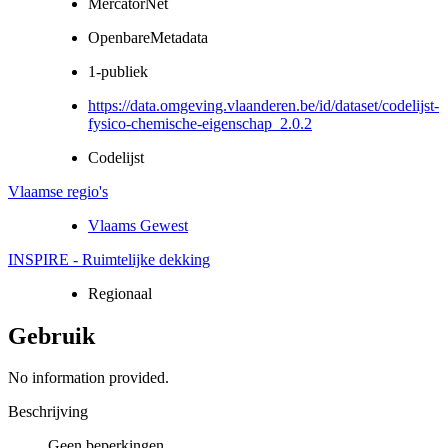
MercatorNet
OpenbareMetadata
1-publiek
https://data.omgeving.vlaanderen.be/id/dataset/codelijst-
fysico-chemische-eigenschap_2.0.2
Codelijst
Vlaamse regio's
Vlaams Gewest
INSPIRE - Ruimtelijke dekking
Regionaal
Gebruik
No information provided.
Beschrijving
Geen beperkingen