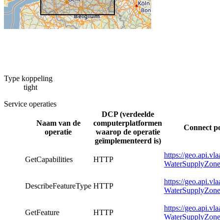
Type koppeling
tight
Service operaties
DCP (verdeelde
Naam van de
computerplatformen
Connect po
operatie
waarop de operatie
geïmplementeerd is)
https://geo.api.v
GetCapabilities
HTTP
WaterSupplyZone
https://geo.api.v
DescribeFeatureType
HTTP
WaterSupplyZone
https://geo.api.v
GetFeature
HTTP
WaterSupplyZone