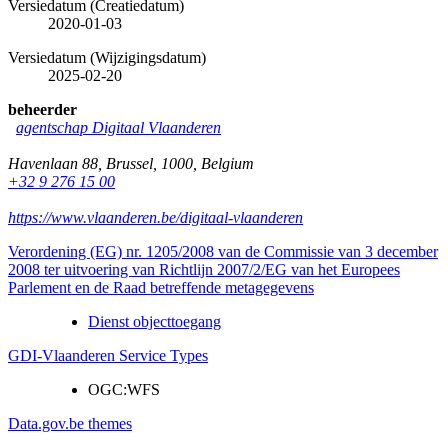
Versiedatum (Creatiedatum)
2020-01-03
Versiedatum (Wijzigingsdatum)
2025-02-20
beheerder
agentschap Digitaal Vlaanderen
Havenlaan 88
,
Brussel
,
1000
,
Belgium
+32 9 276 15 00
https://www.vlaanderen.be/digitaal-vlaanderen
Verordening (EG) nr. 1205/2008 van de Commissie van 3 december
2008 ter uitvoering van Richtlijn 2007/2/EG van het Europees
Parlement en de Raad betreffende metagegevens
Dienst objecttoegang
GDI-Vlaanderen Service Types
OGC:WFS
Data.gov.be themes