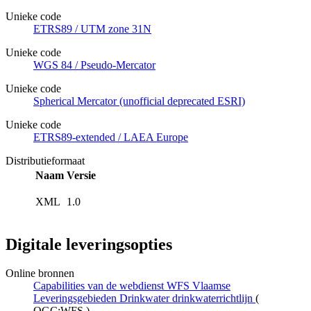
Unieke code
ETRS89 / UTM zone 31N
Unieke code
WGS 84 / Pseudo-Mercator
Unieke code
Spherical Mercator (unofficial deprecated ESRI)
Unieke code
ETRS89-extended / LAEA Europe
Distributieformaat
Naam
Versie
XML
1.0
Digitale leveringsopties
Online bronnen
Capabilities van de webdienst WFS Vlaamse
Leveringsgebieden Drinkwater drinkwaterrichtlijn
(
OGC:WFS
)