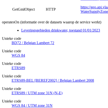
https://geo.api.v
GetGmlObject
HTTP
WaterSupplyZone
operatesOn (informatie over de datasets waarop de service werkt)
Leveringsgebieden drinkwater, toestand 01/01/2023
Unieke code
BD72 / Belgian Lambert 72
Unieke code
WGS 84
Unieke code
ETRS89
Unieke code
ETRS89-BEL [BEREF2002] / Belgian Lambert 2008
Unieke code
ETRS89 / UTM zone 31N (N-E)
Unieke code
WGS 84 / UTM zone 31N