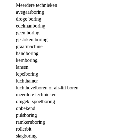
Meerdere technieken
avegaarboring
droge boring
edelmanboring
geen boring
gestoken boring
graafmachine
handboring
kernboring
lansen
lepelboring
luchthamer
luchthevelboren of air-lift boren
meerdere technieken
omgek. spoelboring
onbekend
pulsboring
ramkernboring
rollerbit
slagboring