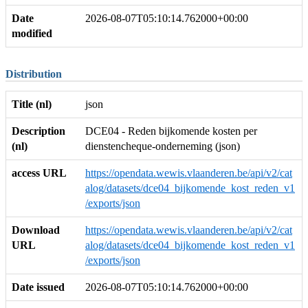
Date
2026-08-07T05:10:14.762000+00:00
modified
Distribution
Title (nl)
json
Description
DCE04 - Reden bijkomende kosten per
(nl)
dienstencheque-onderneming (json)
access URL
https://opendata.wewis.vlaanderen.be/api/v2/cat
alog/datasets/dce04_bijkomende_kost_reden_v1
/exports/json
Download
https://opendata.wewis.vlaanderen.be/api/v2/cat
URL
alog/datasets/dce04_bijkomende_kost_reden_v1
/exports/json
Date issued
2026-08-07T05:10:14.762000+00:00