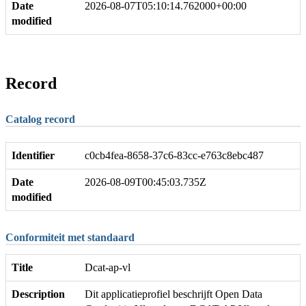
Date
2026-08-07T05:10:14.762000+00:00
modified
Record
Catalog record
Identifier
c0cb4fea-8658-37c6-83cc-e763c8ebc487
Date
2026-08-09T00:45:03.735Z
modified
Conformiteit met standaard
Title
Dcat-ap-vl
Description
Dit applicatieprofiel beschrijft Open Data