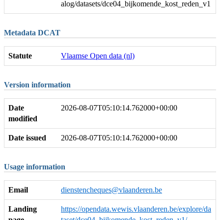
alog/datasets/dce04_bijkomende_kost_reden_v1
Metadata DCAT
Statute
Vlaamse Open data (nl)
Version information
Date
2026-08-07T05:10:14.762000+00:00
modified
Date issued
2026-08-07T05:10:14.762000+00:00
Usage information
Email
dienstencheques@vlaanderen.be
Landing
https://opendata.wewis.vlaanderen.be/explore/da
page
taset/dce04_bijkomende_kost_reden_v1/