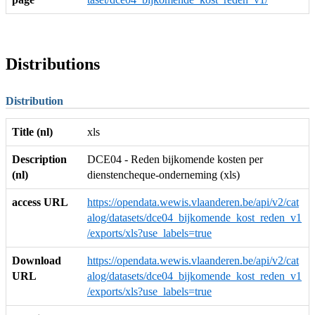
Distributions
Distribution
Title (nl)
xls
Description
DCE04 - Reden bijkomende kosten per
(nl)
dienstencheque-onderneming (xls)
access URL
https://opendata.wewis.vlaanderen.be/api/v2/cat
alog/datasets/dce04_bijkomende_kost_reden_v1
/exports/xls?use_labels=true
Download
https://opendata.wewis.vlaanderen.be/api/v2/cat
URL
alog/datasets/dce04_bijkomende_kost_reden_v1
/exports/xls?use_labels=true