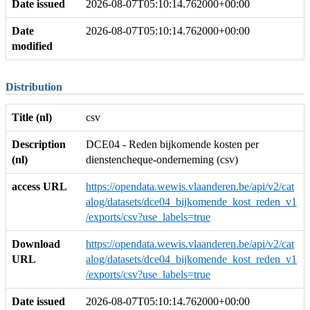
Date issued
2026-08-07T05:10:14.762000+00:00
Date
2026-08-07T05:10:14.762000+00:00
modified
Distribution
Title (nl)
csv
Description
DCE04 - Reden bijkomende kosten per
(nl)
dienstencheque-onderneming (csv)
access URL
https://opendata.wewis.vlaanderen.be/api/v2/cat
alog/datasets/dce04_bijkomende_kost_reden_v1
/exports/csv?use_labels=true
Download
https://opendata.wewis.vlaanderen.be/api/v2/cat
URL
alog/datasets/dce04_bijkomende_kost_reden_v1
/exports/csv?use_labels=true
Date issued
2026-08-07T05:10:14.762000+00:00