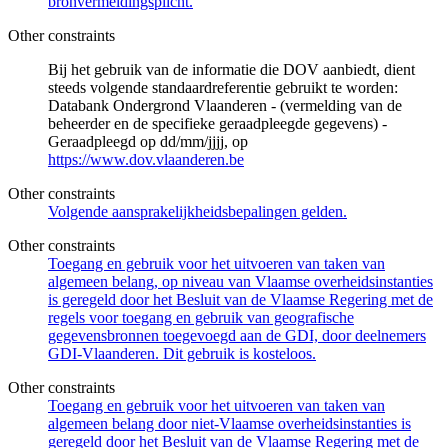
bronvermeldingsplicht.
Other constraints
Bij het gebruik van de informatie die DOV aanbiedt, dient
steeds volgende standaardreferentie gebruikt te worden:
Databank Ondergrond Vlaanderen - (vermelding van de
beheerder en de specifieke geraadpleegde gegevens) -
Geraadpleegd op dd/mm/jjjj, op
https://www.dov.vlaanderen.be
Other constraints
Volgende aansprakelijkheidsbepalingen gelden.
Other constraints
Toegang en gebruik voor het uitvoeren van taken van
algemeen belang, op niveau van Vlaamse overheidsinstanties
is geregeld door het Besluit van de Vlaamse Regering met de
regels voor toegang en gebruik van geografische
gegevensbronnen toegevoegd aan de GDI, door deelnemers
GDI-Vlaanderen. Dit gebruik is kosteloos.
Other constraints
Toegang en gebruik voor het uitvoeren van taken van
algemeen belang door niet-Vlaamse overheidsinstanties is
geregeld door het Besluit van de Vlaamse Regering met de