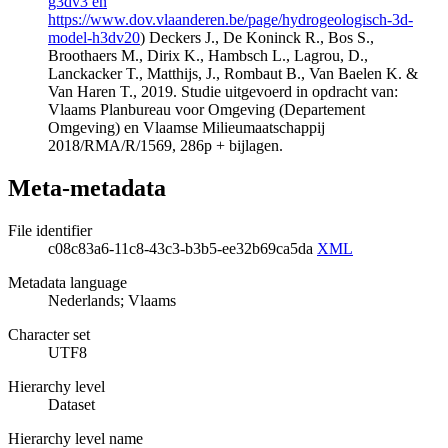
g3dv3 en
https://www.dov.vlaanderen.be/page/hydrogeologisch-3d-
model-h3dv20
) Deckers J., De Koninck R., Bos S.,
Broothaers M., Dirix K., Hambsch L., Lagrou, D.,
Lanckacker T., Matthijs, J., Rombaut B., Van Baelen K. &
Van Haren T., 2019. Studie uitgevoerd in opdracht van:
Vlaams Planbureau voor Omgeving (Departement
Omgeving) en Vlaamse Milieumaatschappij
2018/RMA/R/1569, 286p + bijlagen.
Meta-metadata
File identifier
c08c83a6-11c8-43c3-b3b5-ee32b69ca5da
XML
Metadata language
Nederlands; Vlaams
Character set
UTF8
Hierarchy level
Dataset
Hierarchy level name