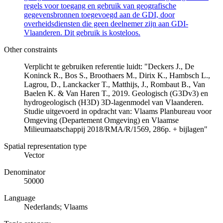
regels voor toegang en gebruik van geografische
gegevensbronnen toegevoegd aan de GDI, door
overheidsdiensten die geen deelnemer zijn aan GDI-
Vlaanderen. Dit gebruik is kosteloos.
Other constraints
Verplicht te gebruiken referentie luidt: "Deckers J., De
Koninck R., Bos S., Broothaers M., Dirix K., Hambsch L.,
Lagrou, D., Lanckacker T., Matthijs, J., Rombaut B., Van
Baelen K. & Van Haren T., 2019. Geologisch (G3Dv3) en
hydrogeologisch (H3D) 3D-lagenmodel van Vlaanderen.
Studie uitgevoerd in opdracht van: Vlaams Planbureau voor
Omgeving (Departement Omgeving) en Vlaamse
Milieumaatschappij 2018/RMA/R/1569, 286p. + bijlagen"
Spatial representation type
Vector
Denominator
50000
Language
Nederlands; Vlaams