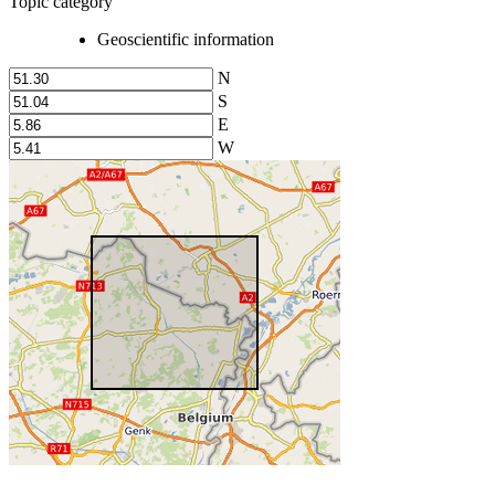
Topic category
Geoscientific information
N
S
E
W