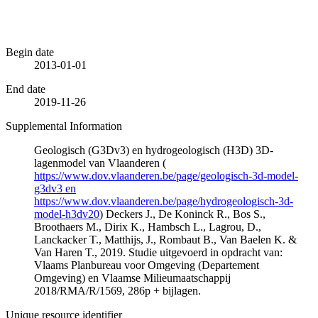
Begin date
2013-01-01
End date
2019-11-26
Supplemental Information
Geologisch (G3Dv3) en hydrogeologisch (H3D) 3D-
lagenmodel van Vlaanderen (
https://www.dov.vlaanderen.be/page/geologisch-3d-model-
g3dv3 en
https://www.dov.vlaanderen.be/page/hydrogeologisch-3d-
model-h3dv20
) Deckers J., De Koninck R., Bos S.,
Broothaers M., Dirix K., Hambsch L., Lagrou, D.,
Lanckacker T., Matthijs, J., Rombaut B., Van Baelen K. &
Van Haren T., 2019. Studie uitgevoerd in opdracht van:
Vlaams Planbureau voor Omgeving (Departement
Omgeving) en Vlaamse Milieumaatschappij
2018/RMA/R/1569, 286p + bijlagen.
Unique resource identifier