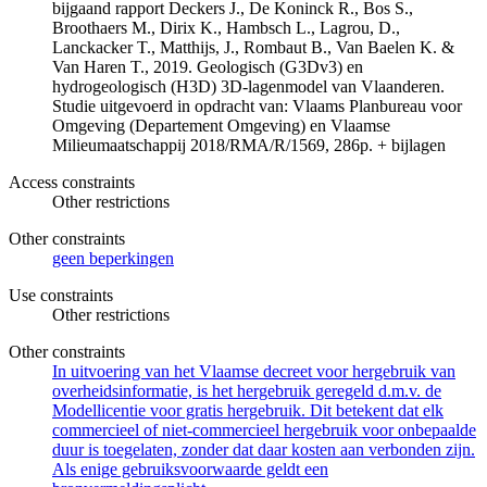
bijgaand rapport Deckers J., De Koninck R., Bos S.,
Broothaers M., Dirix K., Hambsch L., Lagrou, D.,
Lanckacker T., Matthijs, J., Rombaut B., Van Baelen K. &
Van Haren T., 2019. Geologisch (G3Dv3) en
hydrogeologisch (H3D) 3D-lagenmodel van Vlaanderen.
Studie uitgevoerd in opdracht van: Vlaams Planbureau voor
Omgeving (Departement Omgeving) en Vlaamse
Milieumaatschappij 2018/RMA/R/1569, 286p. + bijlagen
Access constraints
Other restrictions
Other constraints
geen beperkingen
Use constraints
Other restrictions
Other constraints
In uitvoering van het Vlaamse decreet voor hergebruik van
overheidsinformatie, is het hergebruik geregeld d.m.v. de
Modellicentie voor gratis hergebruik. Dit betekent dat elk
commercieel of niet-commercieel hergebruik voor onbepaalde
duur is toegelaten, zonder dat daar kosten aan verbonden zijn.
Als enige gebruiksvoorwaarde geldt een