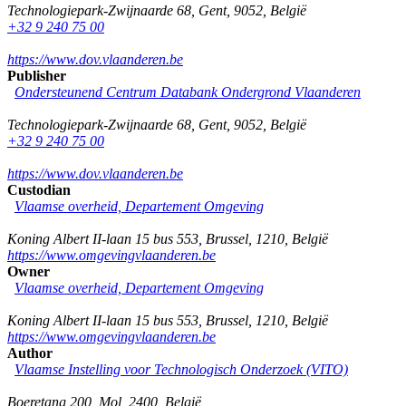
Technologiepark-Zwijnaarde 68
,
Gent
,
9052
,
België
+32 9 240 75 00
https://www.dov.vlaanderen.be
Publisher
Ondersteunend Centrum Databank Ondergrond Vlaanderen
Technologiepark-Zwijnaarde 68
,
Gent
,
9052
,
België
+32 9 240 75 00
https://www.dov.vlaanderen.be
Custodian
Vlaamse overheid, Departement Omgeving
Koning Albert II-laan 15 bus 553
,
Brussel
,
1210
,
België
https://www.omgevingvlaanderen.be
Owner
Vlaamse overheid, Departement Omgeving
Koning Albert II-laan 15 bus 553
,
Brussel
,
1210
,
België
https://www.omgevingvlaanderen.be
Author
Vlaamse Instelling voor Technologisch Onderzoek (VITO)
Boeretang 200
,
Mol
,
2400
,
België