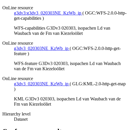
OnLine resource
g3dv3:g3dv3_020303NE_KzWb_ip
(
OGC:WFS-2.0.0-http-
get-capabilities
)
WFS-capabilities G3Dv3 020303, isopachen Ld van
Waubach van de Fm van Kiezeloöliet
OnLine resource
g3dv3_020303NE_KzWb_ip
(
OGC:WFS-2.0.0-http-get-
feature
)
WFS-feature G3Dv3 020303, isopachen Ld van Waubach
van de Fm van Kiezeloöliet
OnLine resource
g3dv3_020303NE_KzWb_ip
(
GLG:KML-2.0-http-get-map
)
KML G3Dv3 020303, isopachen Ld van Waubach van de
Fm van Kiezeloöliet
Hierarchy level
Dataset