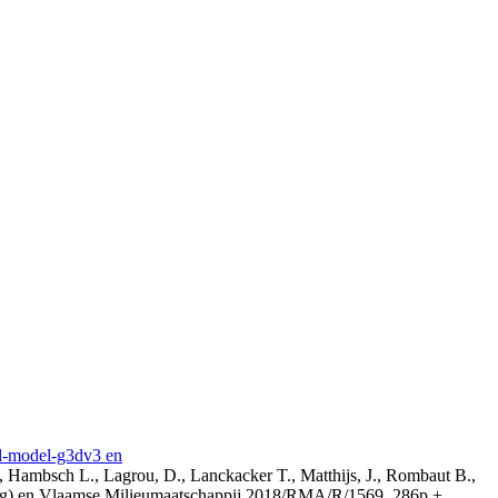
3d-model-g3dv3 en
, Hambsch L., Lagrou, D., Lanckacker T., Matthijs, J., Rombaut B.,
ing) en Vlaamse Milieumaatschappij 2018/RMA/R/1569, 286p +