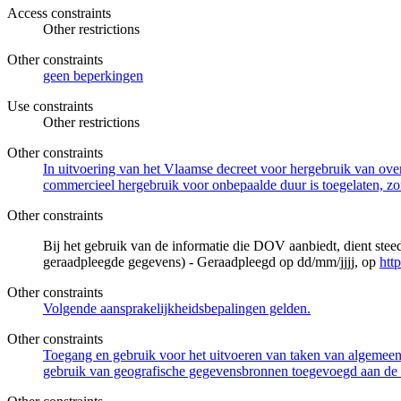
Access constraints
Other restrictions
Other constraints
geen beperkingen
Use constraints
Other restrictions
Other constraints
In uitvoering van het Vlaamse decreet voor hergebruik van overh
commercieel hergebruik voor onbepaalde duur is toegelaten, zo
Other constraints
Bij het gebruik van de informatie die DOV aanbiedt, dient ste
geraadpleegde gegevens) - Geraadpleegd op dd/mm/jjjj, op
htt
Other constraints
Volgende aansprakelijkheidsbepalingen gelden.
Other constraints
Toegang en gebruik voor het uitvoeren van taken van algemeen 
gebruik van geografische gegevensbronnen toegevoegd aan de 