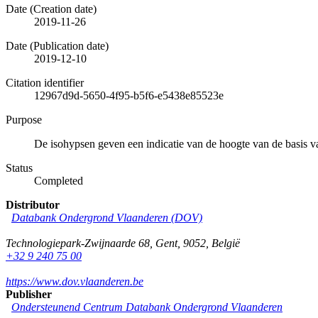
Date (Creation date)
2019-11-26
Date (Publication date)
2019-12-10
Citation identifier
12967d9d-5650-4f95-b5f6-e5438e85523e
Purpose
De isohypsen geven een indicatie van de hoogte van de basis
Status
Completed
Distributor
Databank Ondergrond Vlaanderen (DOV)
Technologiepark-Zwijnaarde 68
,
Gent
,
9052
,
België
+32 9 240 75 00
https://www.dov.vlaanderen.be
Publisher
Ondersteunend Centrum Databank Ondergrond Vlaanderen