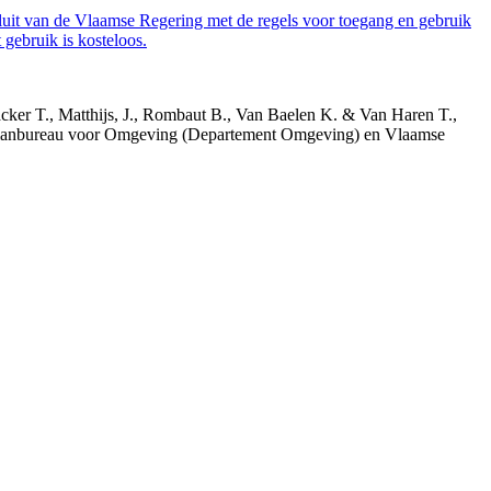
luit van de Vlaamse Regering met de regels voor toegang en gebruik
gebruik is kosteloos.
acker T., Matthijs, J., Rombaut B., Van Baelen K. & Van Haren T.,
 Planbureau voor Omgeving (Departement Omgeving) en Vlaamse