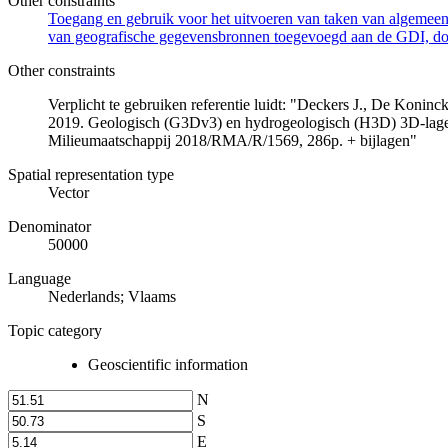
Other constraints
Toegang en gebruik voor het uitvoeren van taken van algemeen 
van geografische gegevensbronnen toegevoegd aan de GDI, door
Other constraints
Verplicht te gebruiken referentie luidt: "Deckers J., De Koni
2019. Geologisch (G3Dv3) en hydrogeologisch (H3D) 3D-lage
Milieumaatschappij 2018/RMA/R/1569, 286p. + bijlagen"
Spatial representation type
Vector
Denominator
50000
Language
Nederlands; Vlaams
Topic category
Geoscientific information
N
S
E