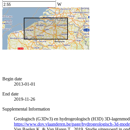
W
Begin date
2013-01-01
End date
2019-11-26
Supplemental Information
Geologisch (G3Dv3) en hydrogeologisch (H3D) 3D-lagenmode
https://www.dov.vlaanderen.be/page/hydrogeologisch-3d-mod
Van Baelen K. & Van Haren T., 2019. Studie uitgevoerd in 