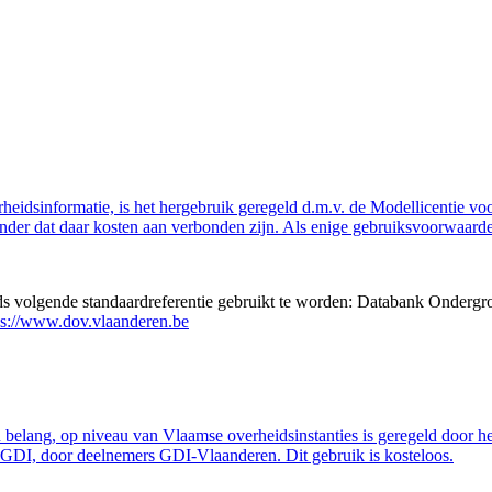
eidsinformatie, is het hergebruik geregeld d.m.v. de Modellicentie voor
nder dat daar kosten aan verbonden zijn. Als enige gebruiksvoorwaarde
eds volgende standaardreferentie gebruikt te worden: Databank Ondergr
ps://www.dov.vlaanderen.be
belang, op niveau van Vlaamse overheidsinstanties is geregeld door h
GDI, door deelnemers GDI-Vlaanderen. Dit gebruik is kosteloos.