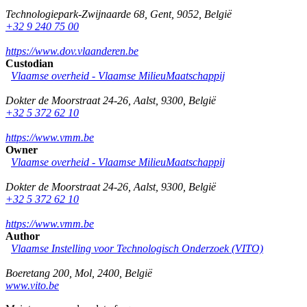
Technologiepark-Zwijnaarde 68
,
Gent
,
9052
,
België
+32 9 240 75 00
https://www.dov.vlaanderen.be
Custodian
Vlaamse overheid - Vlaamse MilieuMaatschappij
Dokter de Moorstraat 24-26
,
Aalst
,
9300
,
België
+32 5 372 62 10
https://www.vmm.be
Owner
Vlaamse overheid - Vlaamse MilieuMaatschappij
Dokter de Moorstraat 24-26
,
Aalst
,
9300
,
België
+32 5 372 62 10
https://www.vmm.be
Author
Vlaamse Instelling voor Technologisch Onderzoek (VITO)
Boeretang 200
,
Mol
,
2400
,
België
www.vito.be