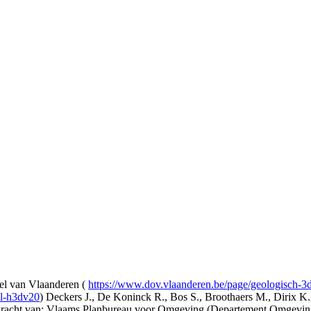
l van Vlaanderen (
https://www.dov.vlaanderen.be/page/geologisch-
el-h3dv20
) Deckers J., De Koninck R., Bos S., Broothaers M., Dirix K.
opdracht van: Vlaams Planbureau voor Omgeving (Departement Omgev