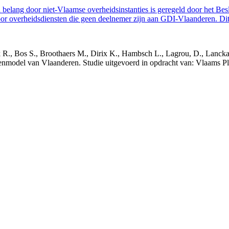
belang door niet-Vlaamse overheidsinstanties is geregeld door het Bes
 overheidsdiensten die geen deelnemer zijn aan GDI-Vlaanderen. Dit 
nck R., Bos S., Broothaers M., Dirix K., Hambsch L., Lagrou, D., Lanck
nmodel van Vlaanderen. Studie uitgevoerd in opdracht van: Vlaams