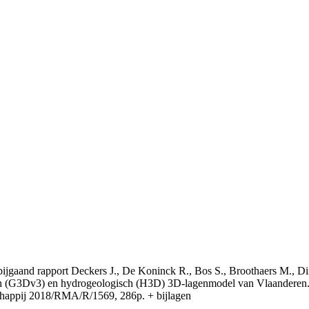
t bijgaand rapport Deckers J., De Koninck R., Bos S., Broothaers M., Di
 (G3Dv3) en hydrogeologisch (H3D) 3D-lagenmodel van Vlaanderen. S
appij 2018/RMA/R/1569, 286p. + bijlagen