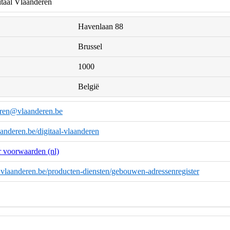
itaal Vlaanderen
Havenlaan 88
Brussel
1000
België
deren@vlaanderen.be
anderen.be/digitaal-vlaanderen
 voorwaarden (nl)
d.vlaanderen.be/producten-diensten/gebouwen-adressenregister