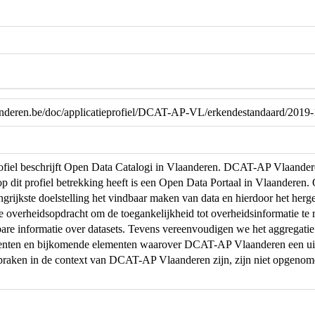
laanderen.be/doc/applicatieprofiel/DCAT-AP-VL/erkendestandaard/2019
profiel beschrijft Open Data Catalogi in Vlaanderen. DCAT-AP Vlaand
op dit profiel betrekking heeft is een Open Data Portaal in Vlaanderen
ngrijkste doelstelling het vindbaar maken van data en hierdoor het herg
de overheidsopdracht om de toegankelijkheid tot overheidsinformatie te r
are informatie over datasets. Tevens vereenvoudigen we het aggregati
menten en bijkomende elementen waarover DCAT-AP Vlaanderen een uit
praken in de context van DCAT-AP Vlaanderen zijn, zijn niet opgeno
.