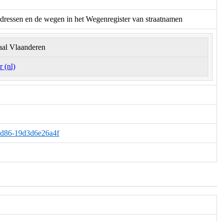
adressen en de wegen in het Wegenregister van straatnamen
aal Vlaanderen
 (nl)
-8d86-19d3d6e26a4f