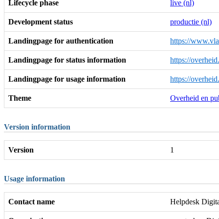
Lifecycle phase
live (nl)
Development status
productie (nl)
Landingpage for authentication
https://www.vla
Landingpage for status information
https://overhei
Landingpage for usage information
https://overhei
Theme
Overheid en pub
Version information
Version
1
Usage information
Contact name
Helpdesk Digit