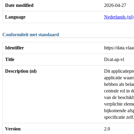
Date modified
2026-04-27
Language
Nederlands (nl)
Conformiteit met standaard
Identifier
https://data.v
Title
Dcat-ap-vl
Description (nl)
Dit applicatie
applicatie waar
hebben als bela
centrale rol in 
van de beschikb
verplichte ele
bijkomende afs
specificatie zelf
Version
2.0