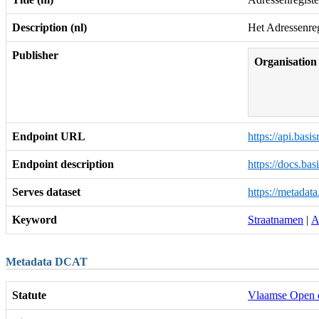
Description (nl)
Het Adressenreg
Publisher
Organisation
Endpoint URL
https://api.basi
Endpoint description
https://docs.ba
Serves dataset
https://metada
Keyword
Straatnamen
|
A
Metadata DCAT
Statute
Vlaamse Open d