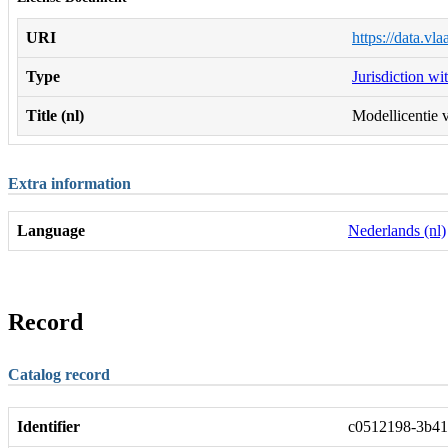
URI
https://data.vl
Type
Jurisdiction wi
Title (nl)
Modellicentie v
Extra information
Language
Nederlands (nl)
Record
Catalog record
Identifier
c0512198-3b41