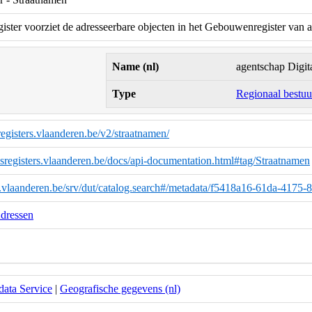
ister voorziet de adresseerbare objecten in het Gebouwenregister van 
Name (nl)
agentschap Digit
Type
Regionaal bestuur
sregisters.vlaanderen.be/v2/straatnamen/
sisregisters.vlaanderen.be/docs/api-documentation.html#tag/Straatnamen
ta.vlaanderen.be/srv/dut/catalog.search#/metadata/f5418a16-61da-4175
dressen
ata Service
|
Geografische gegevens (nl)