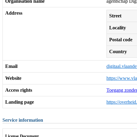
Organisation name
agentschap Dig
Address
Street
Locality
Postal code
Country
Email
digitaal.vlaan
Website
https://www.vla
Access rights
Toegang zonder
Landing page
https://overhei
Service information
License Document