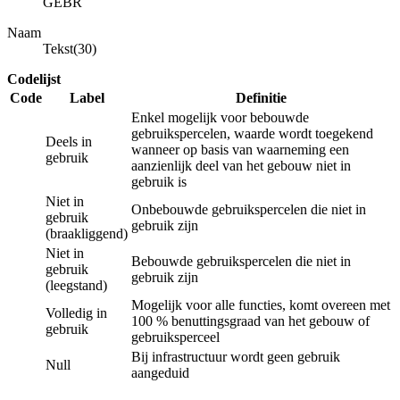
GEBR
Naam
Tekst(30)
Codelijst
Code
Label
Definitie
Enkel mogelijk voor bebouwde
gebruikspercelen, waarde wordt toegekend
Deels in
wanneer op basis van waarneming een
gebruik
aanzienlijk deel van het gebouw niet in
gebruik is
Niet in
Onbebouwde gebruikspercelen die niet in
gebruik
gebruik zijn
(braakliggend)
Niet in
Bebouwde gebruikspercelen die niet in
gebruik
gebruik zijn
(leegstand)
Mogelijk voor alle functies, komt overeen met
Volledig in
100 % benuttingsgraad van het gebouw of
gebruik
gebruiksperceel
Bij infrastructuur wordt geen gebruik
Null
aangeduid