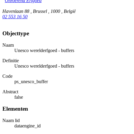
Onroerend Erfgoed
Havenlaan 88 , Brussel , 1000 , België
02 553 16 50
Objecttype
Naam
Unesco werelderfgoed - buffers
Definitie
Unesco werelderfgoed - buffers
Code
ps_unesco_buffer
Abstract
false
Elementen
Naam lid
dataengine_id