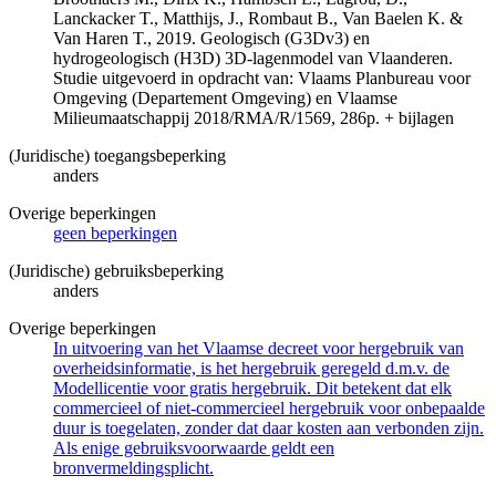
Lanckacker T., Matthijs, J., Rombaut B., Van Baelen K. &
Van Haren T., 2019. Geologisch (G3Dv3) en
hydrogeologisch (H3D) 3D-lagenmodel van Vlaanderen.
Studie uitgevoerd in opdracht van: Vlaams Planbureau voor
Omgeving (Departement Omgeving) en Vlaamse
Milieumaatschappij 2018/RMA/R/1569, 286p. + bijlagen
(Juridische) toegangsbeperking
anders
Overige beperkingen
geen beperkingen
(Juridische) gebruiksbeperking
anders
Overige beperkingen
In uitvoering van het Vlaamse decreet voor hergebruik van
overheidsinformatie, is het hergebruik geregeld d.m.v. de
Modellicentie voor gratis hergebruik. Dit betekent dat elk
commercieel of niet-commercieel hergebruik voor onbepaalde
duur is toegelaten, zonder dat daar kosten aan verbonden zijn.
Als enige gebruiksvoorwaarde geldt een
bronvermeldingsplicht.