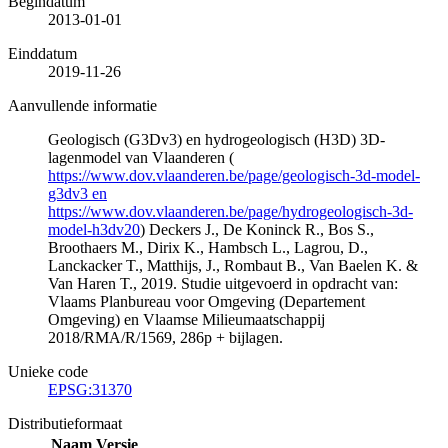
Begindatum
2013-01-01
Einddatum
2019-11-26
Aanvullende informatie
Geologisch (G3Dv3) en hydrogeologisch (H3D) 3D-
lagenmodel van Vlaanderen (
https://www.dov.vlaanderen.be/page/geologisch-3d-model-
g3dv3 en
https://www.dov.vlaanderen.be/page/hydrogeologisch-3d-
model-h3dv20
) Deckers J., De Koninck R., Bos S.,
Broothaers M., Dirix K., Hambsch L., Lagrou, D.,
Lanckacker T., Matthijs, J., Rombaut B., Van Baelen K. &
Van Haren T., 2019. Studie uitgevoerd in opdracht van:
Vlaams Planbureau voor Omgeving (Departement
Omgeving) en Vlaamse Milieumaatschappij
2018/RMA/R/1569, 286p + bijlagen.
Unieke code
EPSG:31370
Distributieformaat
Naam
Versie