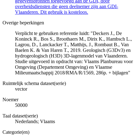
gegevensbronnen toegevoegd aan de GDI, door
overheidsdiensten die geen deelnemer zijn aan GDI-
Vlaanderen. Dit gebruik is kosteloos.
Overige beperkingen
Verplicht te gebruiken referentie luidt: "Deckers J., De
Koninck R., Bos S., Broothaers M., Dirix K., Hambsch L.,
Lagrou, D., Lanckacker T., Matthijs, J., Rombaut B., Van
Baelen K. & Van Haren T., 2019. Geologisch (G3Dv3) en
hydrogeologisch (H3D) 3D-lagenmodel van Vlaanderen.
Studie uitgevoerd in opdracht van: Vlaams Planbureau voor
Omgeving (Departement Omgeving) en Vlaamse
Milieumaatschappij 2018/RMA/R/1569, 286p. + bijlagen"
Ruimtelijk schema dataset(serie)
vector
Noemer
50000
Taal dataset(serie)
Nederlands; Vlaams
Categorie(en)