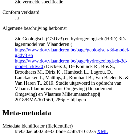
Zie vermelde specificatie
Conform verklaard
Ja
Algemene beschrijving herkomst
Zie Geologisch (G3Dv3) en hydrogeologisch (H3D) 3D-
lagenmodel van Vlaanderen (
https://www.dov.vlaanderen.be/page/geologisch-3d-model-
g3dv3 en
https://www.dov.vlaanderen.be/page/hydrogeologisch-3d-
model-h3dv20
) Deckers J., De Koninck R., Bos S.,
Broothaers M., Dirix K., Hambsch L., Lagrou, D.,
Lanckacker T., Matthijs, J., Rombaut B., Van Baelen K. &
Van Haren T., 2019. Studie uitgevoerd in opdracht van:
Vlaams Planbureau voor Omgeving (Departement
Omgeving) en Vlaamse Milieumaatschappij
2018/RMA/R/1569, 286p + bijlagen.
Meta-metadata
Metadata identificator (fileIdentifier)
bfe0adae-a002-4e33-bbde-4c4b7b16c23a
XML