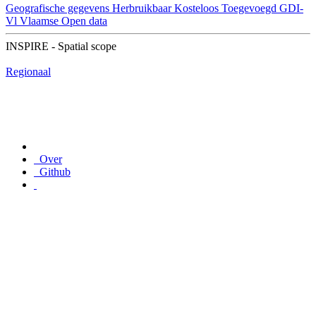
Geografische gegevens
Herbruikbaar
Kosteloos
Toegevoegd GDI-
Vl
Vlaamse Open data
INSPIRE - Spatial scope
Regionaal
Over
Github