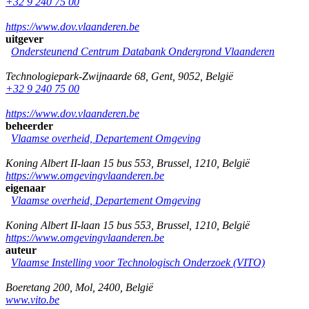
+32 9 240 75 00
https://www.dov.vlaanderen.be
uitgever
Ondersteunend Centrum Databank Ondergrond Vlaanderen
Technologiepark-Zwijnaarde 68
,
Gent
,
9052
,
België
+32 9 240 75 00
https://www.dov.vlaanderen.be
beheerder
Vlaamse overheid, Departement Omgeving
Koning Albert II-laan 15 bus 553
,
Brussel
,
1210
,
België
https://www.omgevingvlaanderen.be
eigenaar
Vlaamse overheid, Departement Omgeving
Koning Albert II-laan 15 bus 553
,
Brussel
,
1210
,
België
https://www.omgevingvlaanderen.be
auteur
Vlaamse Instelling voor Technologisch Onderzoek (VITO)
Boeretang 200
,
Mol
,
2400
,
België
www.vito.be