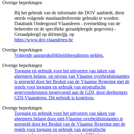
Overige beperkingen
Bij het gebruik van de informatie die DOV aanbiedt, dient
steeds volgende standaardreferentie gebruikt te worden:
Databank Ondergrond Vlaanderen - (vermelding van de
beheerder en de specifieke geraadpleegde gegevens) -
Geraadpleegd op dd/mm/jjjj, op
https://www.dov.vlaanderen.be
Overige beperkingen
Volgende aansprakelijkheidsbepalingen gelden.
Overige beperkingen
Toegang en gebruik voor het uitvoeren van taken van
algemeen belang, op niveau van Vlaamse overheidsinstanties
is geregeld door het Besluit van de Vlaamse Regering met de
regels voor toegang en gebruik van geografische
gegevensbronnen toegevoegd aan de GDI, door deelnemers
GDI-Vlaanderen. Dit gebruik is kosteloos.
Overige beperkingen
Toegang en gebruik voor het uitvoeren van taken van
algemeen belang door niet-Vlaamse overheidsinstanties is
geregeld door het Besluit van de Vlaamse Regering met de
regels voor toegang en gebruik van geografische