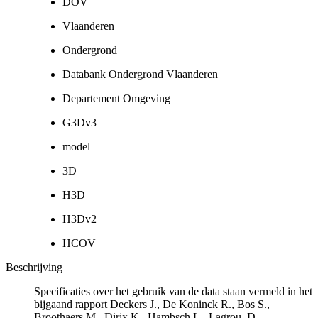
DOV
Vlaanderen
Ondergrond
Databank Ondergrond Vlaanderen
Departement Omgeving
G3Dv3
model
3D
H3D
H3Dv2
HCOV
Beschrijving
Specificaties over het gebruik van de data staan vermeld in het
bijgaand rapport Deckers J., De Koninck R., Bos S.,
Broothaers M., Dirix K., Hambsch L., Lagrou, D.,