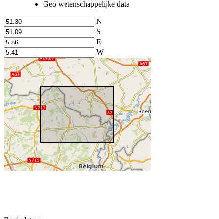
Geo wetenschappelijke data
N
S
E
W