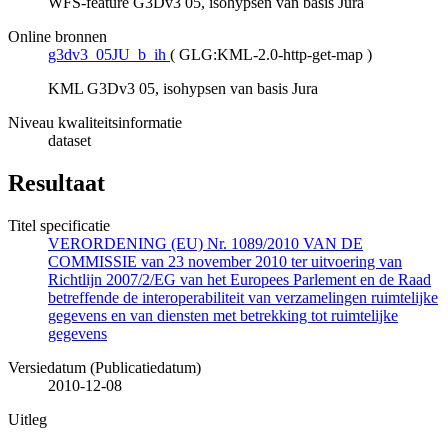
WFS-feature G3Dv3 05, isohypsen van basis Jura
Online bronnen
g3dv3_05JU_b_ih
(
GLG:KML-2.0-http-get-map
)
KML G3Dv3 05, isohypsen van basis Jura
Niveau kwaliteitsinformatie
dataset
Resultaat
Titel specificatie
VERORDENING (EU) Nr. 1089/2010 VAN DE
COMMISSIE van 23 november 2010 ter uitvoering van
Richtlijn 2007/2/EG van het Europees Parlement en de Raad
betreffende de interoperabiliteit van verzamelingen ruimtelijke
gegevens en van diensten met betrekking tot ruimtelijke
gegevens
Versiedatum (Publicatiedatum)
2010-12-08
Uitleg