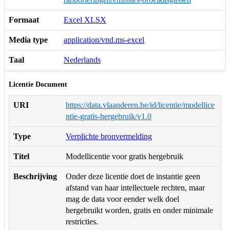
Formaat
Excel XLSX
Media type
application/vnd.ms-excel
Taal
Nederlands
Licentie Document
URI
https://data.vlaanderen.be/id/licentie/modellice
ntie-gratis-hergebruik/v1.0
Type
Verplichte bronvermelding
Titel
Modellicentie voor gratis hergebruik
Beschrijving
Onder deze licentie doet de instantie geen
afstand van haar intellectuele rechten, maar
mag de data voor eender welk doel
hergebruikt worden, gratis en onder minimale
restricties.