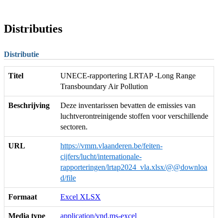
Distributies
Distributie
Titel
UNECE-rapportering LRTAP -Long Range
Transboundary Air Pollution
Beschrijving
Deze inventarissen bevatten de emissies van
luchtverontreinigende stoffen voor verschillende
sectoren.
URL
https://vmm.vlaanderen.be/feiten-
cijfers/lucht/internationale-
rapporteringen/lrtap2024_vla.xlsx/@@downloa
d/file
Formaat
Excel XLSX
Media type
application/vnd.ms-excel