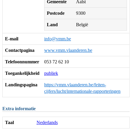
Gemeente
Aalst
Postcode
9300
Land
België
E-mail
info@vmm.be
Contactpagina
www.vmm.vlaanderen.be
Telefoonnummer
053 72 62 10
Toegankelijkheid
publiek
Landingspagina
https://vmm.vlaanderen.be/feiten-
cijfers/lucht/internationale-rapporteringen
Extra informatie
Taal
Nederlands