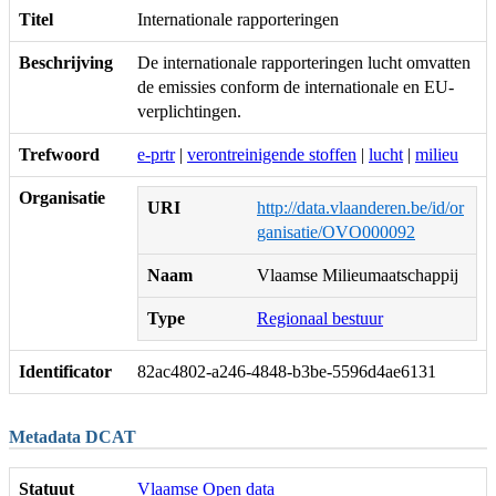
Titel
Internationale rapporteringen
Beschrijving
De internationale rapporteringen lucht omvatten
de emissies conform de internationale en EU-
verplichtingen.
Trefwoord
e-prtr
|
verontreinigende stoffen
|
lucht
|
milieu
Organisatie
URI
http://data.vlaanderen.be/id/or
ganisatie/OVO000092
Naam
Vlaamse Milieumaatschappij
Type
Regionaal bestuur
Identificator
82ac4802-a246-4848-b3be-5596d4ae6131
Metadata DCAT
Statuut
Vlaamse Open data