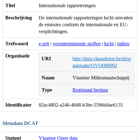
Titel
Internationale rapporteringen
Beschrijving
De internationale rapporteringen lucht omvatten
de emissies conform de internationale en EU-
verplichtingen.
Trefwoord
e-prtr
|
verontreinigende stoffen
|
lucht
|
milieu
Organisatie
URI
http://data.vlaanderen.be/id/or
ganisatie/OVO000092
Naam
Vlaamse Milieumaatschappij
Type
Regionaal bestuur
Identificator
82ac4802-a246-4848-b3be-5596d4ae6131
Metadata DCAT
Statuut
Vlaamse Open data