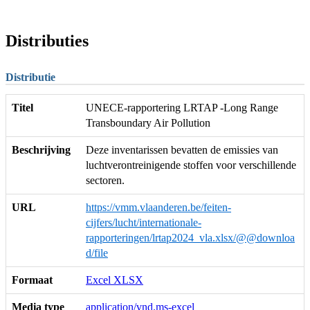
Distributies
Distributie
Titel
UNECE-rapportering LRTAP -Long Range
Transboundary Air Pollution
Beschrijving
Deze inventarissen bevatten de emissies van
luchtverontreinigende stoffen voor verschillende
sectoren.
URL
https://vmm.vlaanderen.be/feiten-
cijfers/lucht/internationale-
rapporteringen/lrtap2024_vla.xlsx/@@downloa
d/file
Formaat
Excel XLSX
Media type
application/vnd.ms-excel