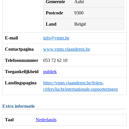
Gemeente
Aalst
Postcode
9300
Land
België
E-mail
info@vmm.be
Contactpagina
www.vmm.vlaanderen.be
Telefoonnummer
053 72 62 10
Toegankelijkheid
publiek
Landingspagina
https://vmm.vlaanderen.be/feiten-
cijfers/lucht/internationale-rapporteringen
Extra informatie
Taal
Nederlands