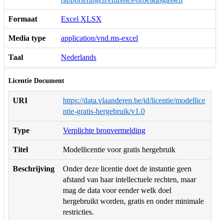
Formaat
Excel XLSX
Media type
application/vnd.ms-excel
Taal
Nederlands
Licentie Document
URI
https://data.vlaanderen.be/id/licentie/modellice
ntie-gratis-hergebruik/v1.0
Type
Verplichte bronvermelding
Titel
Modellicentie voor gratis hergebruik
Beschrijving
Onder deze licentie doet de instantie geen
afstand van haar intellectuele rechten, maar
mag de data voor eender welk doel
hergebruikt worden, gratis en onder minimale
restricties.