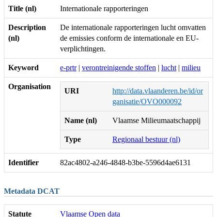
Title (nl)
Internationale rapporteringen
Description
De internationale rapporteringen lucht omvatten
(nl)
de emissies conform de internationale en EU-
verplichtingen.
Keyword
e-prtr
|
verontreinigende stoffen
|
lucht
|
milieu
Organisation
URI
http://data.vlaanderen.be/id/or
ganisatie/OVO000092
Name (nl)
Vlaamse Milieumaatschappij
Type
Regionaal bestuur (nl)
Identifier
82ac4802-a246-4848-b3be-5596d4ae6131
Metadata DCAT
Statute
Vlaamse Open data