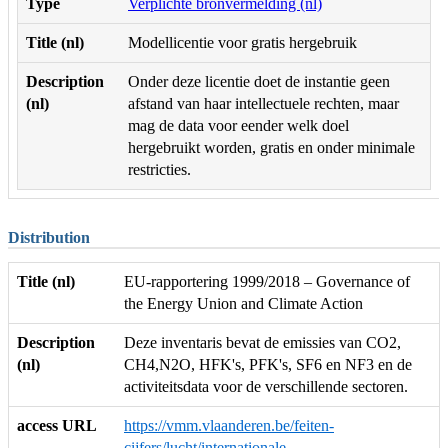
Type
Verplichte bronvermelding (nl)
Title (nl)
Modellicentie voor gratis hergebruik
Description
Onder deze licentie doet de instantie geen
(nl)
afstand van haar intellectuele rechten, maar
mag de data voor eender welk doel
hergebruikt worden, gratis en onder minimale
restricties.
Distribution
Title (nl)
EU-rapportering 1999/2018 – Governance of
the Energy Union and Climate Action
Description
Deze inventaris bevat de emissies van CO2,
(nl)
CH4,N2O, HFK's, PFK's, SF6 en NF3 en de
activiteitsdata voor de verschillende sectoren.
access URL
https://vmm.vlaanderen.be/feiten-
cijfers/lucht/internationale-