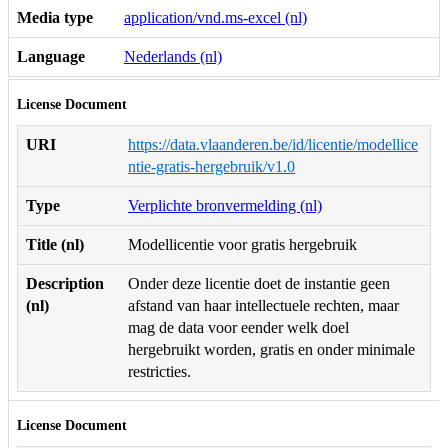
Media type
application/vnd.ms-excel (nl)
Language
Nederlands (nl)
License Document
URI
https://data.vlaanderen.be/id/licentie/modellice
ntie-gratis-hergebruik/v1.0
Type
Verplichte bronvermelding (nl)
Title (nl)
Modellicentie voor gratis hergebruik
Description
Onder deze licentie doet de instantie geen
(nl)
afstand van haar intellectuele rechten, maar
mag de data voor eender welk doel
hergebruikt worden, gratis en onder minimale
restricties.
License Document