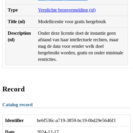
Type
Verplichte bronvermelding (nl)
Title (nl)
Modellicentie voor gratis hergebruik
Description
Onder deze licentie doet de instantie geen
(nl)
afstand van haar intellectuele rechten, maar
mag de data voor eender welk doel
hergebruikt worden, gratis en onder minimale
restricties.
Record
Catalog record
Identifier
be6f536c-a719-3859-bc19-0bd29e5646f3
Date
2024-12-17