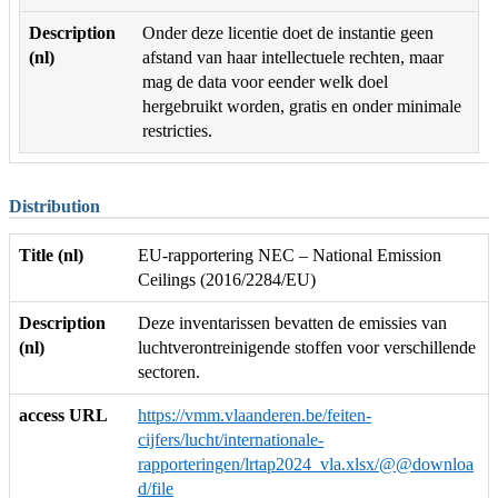
Description
Onder deze licentie doet de instantie geen
(nl)
afstand van haar intellectuele rechten, maar
mag de data voor eender welk doel
hergebruikt worden, gratis en onder minimale
restricties.
Distribution
Title (nl)
EU-rapportering NEC – National Emission
Ceilings (2016/2284/EU)
Description
Deze inventarissen bevatten de emissies van
(nl)
luchtverontreinigende stoffen voor verschillende
sectoren.
access URL
https://vmm.vlaanderen.be/feiten-
cijfers/lucht/internationale-
rapporteringen/lrtap2024_vla.xlsx/@@downloa
d/file