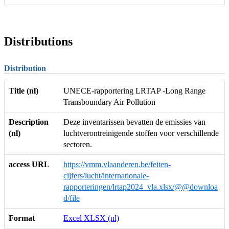
Distributions
Distribution
Title (nl)
UNECE-rapportering LRTAP -Long Range
Transboundary Air Pollution
Description
Deze inventarissen bevatten de emissies van
(nl)
luchtverontreinigende stoffen voor verschillende
sectoren.
access URL
https://vmm.vlaanderen.be/feiten-
cijfers/lucht/internationale-
rapporteringen/lrtap2024_vla.xlsx/@@downloa
d/file
Format
Excel XLSX (nl)