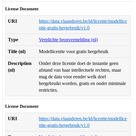
License Document
URI
https://data.vlaanderen.be/id/licentie/modellice
ntie-gratis-hergebruik/v1.0
Type
Verplichte bronvermelding (nl)
Title (nl)
Modellicentie voor gratis hergebruik
Description
Onder deze licentie doet de instantie geen
(nl)
afstand van haar intellectuele rechten, maar
mag de data voor eender welk doel
hergebruikt worden, gratis en onder minimale
restricties.
License Document
URI
https://data.vlaanderen.be/id/licentie/modellice
ntie-gratis-hergebruik/v1.0