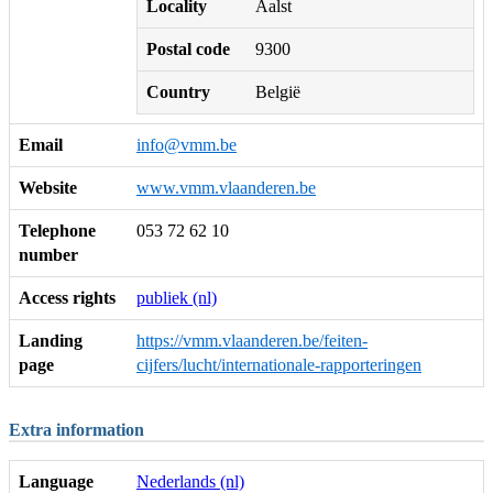
Locality
Aalst
Postal code
9300
Country
België
Email
info@vmm.be
Website
www.vmm.vlaanderen.be
Telephone
053 72 62 10
number
Access rights
publiek (nl)
Landing
https://vmm.vlaanderen.be/feiten-
page
cijfers/lucht/internationale-rapporteringen
Extra information
Language
Nederlands (nl)