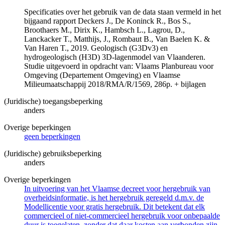
Specificaties over het gebruik van de data staan vermeld in het
bijgaand rapport Deckers J., De Koninck R., Bos S.,
Broothaers M., Dirix K., Hambsch L., Lagrou, D.,
Lanckacker T., Matthijs, J., Rombaut B., Van Baelen K. &
Van Haren T., 2019. Geologisch (G3Dv3) en
hydrogeologisch (H3D) 3D-lagenmodel van Vlaanderen.
Studie uitgevoerd in opdracht van: Vlaams Planbureau voor
Omgeving (Departement Omgeving) en Vlaamse
Milieumaatschappij 2018/RMA/R/1569, 286p. + bijlagen
(Juridische) toegangsbeperking
anders
Overige beperkingen
geen beperkingen
(Juridische) gebruiksbeperking
anders
Overige beperkingen
In uitvoering van het Vlaamse decreet voor hergebruik van
overheidsinformatie, is het hergebruik geregeld d.m.v. de
Modellicentie voor gratis hergebruik. Dit betekent dat elk
commercieel of niet-commercieel hergebruik voor onbepaalde
duur is toegelaten, zonder dat daar kosten aan verbonden zijn.