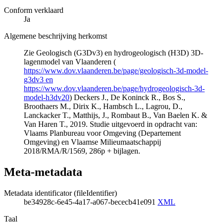
Conform verklaard
Ja
Algemene beschrijving herkomst
Zie Geologisch (G3Dv3) en hydrogeologisch (H3D) 3D-
lagenmodel van Vlaanderen (
https://www.dov.vlaanderen.be/page/geologisch-3d-model-
g3dv3 en
https://www.dov.vlaanderen.be/page/hydrogeologisch-3d-
model-h3dv20
) Deckers J., De Koninck R., Bos S.,
Broothaers M., Dirix K., Hambsch L., Lagrou, D.,
Lanckacker T., Matthijs, J., Rombaut B., Van Baelen K. &
Van Haren T., 2019. Studie uitgevoerd in opdracht van:
Vlaams Planbureau voor Omgeving (Departement
Omgeving) en Vlaamse Milieumaatschappij
2018/RMA/R/1569, 286p + bijlagen.
Meta-metadata
Metadata identificator (fileIdentifier)
be34928c-6e45-4a17-a067-bececb41e091
XML
Taal