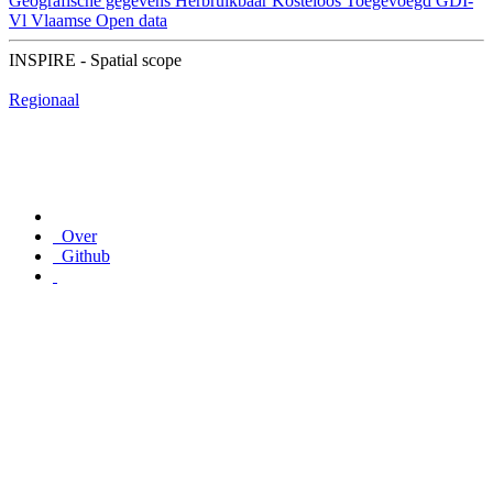
Geografische gegevens
Herbruikbaar
Kosteloos
Toegevoegd GDI-
Vl
Vlaamse Open data
INSPIRE - Spatial scope
Regionaal
Over
Github