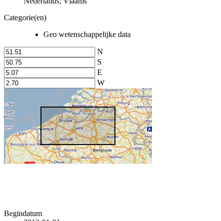
Nederlands; Vlaams
Categorie(en)
Geo wetenschappelijke data
N
S
E
W
Begindatum