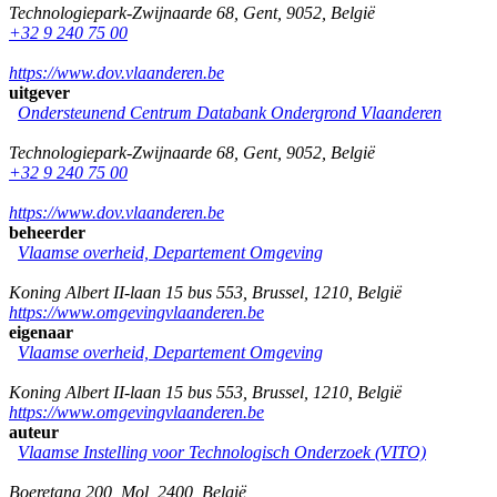
Technologiepark-Zwijnaarde 68
,
Gent
,
9052
,
België
+32 9 240 75 00
https://www.dov.vlaanderen.be
uitgever
Ondersteunend Centrum Databank Ondergrond Vlaanderen
Technologiepark-Zwijnaarde 68
,
Gent
,
9052
,
België
+32 9 240 75 00
https://www.dov.vlaanderen.be
beheerder
Vlaamse overheid, Departement Omgeving
Koning Albert II-laan 15 bus 553
,
Brussel
,
1210
,
België
https://www.omgevingvlaanderen.be
eigenaar
Vlaamse overheid, Departement Omgeving
Koning Albert II-laan 15 bus 553
,
Brussel
,
1210
,
België
https://www.omgevingvlaanderen.be
auteur
Vlaamse Instelling voor Technologisch Onderzoek (VITO)
Boeretang 200
,
Mol
,
2400
,
België