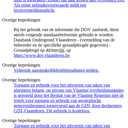
Als enige gebruiksvoorwaarde geldt een
bronvermeldingsplicht.
Overige beperkingen
Bij het gebruik van de informatie die DOV aanbiedt, dient
steeds volgende standaardreferentie gebruikt te worden:
Databank Ondergrond Vlaanderen - (vermelding van de
beheerder en de specifieke geraadpleegde gegevens) -
Geraadpleegd op dd/mm/jjjj, op
https://www.dov.vlaanderen.be
Overige beperkingen
Volgende aansprakelijkheidsbepalingen gelden.
Overige beperkingen
Toegang en gebruik voor het uitvoeren van taken van
algemeen belang, op niveau van Vlaamse overheidsinstanties
is geregeld door het Besluit van de Vlaamse Regering met de
regels voor toegang en gebruik van geografische
gegevensbronnen toegevoegd aan de GDI, door deelnemers
GDI-Vlaanderen. Dit gebruik is kosteloos.
Overige beperkingen
Toegang en gebruik voor het uitvoeren van taken van