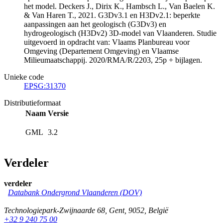
het model. Deckers J., Dirix K., Hambsch L., Van Baelen K.
& Van Haren T., 2021. G3Dv3.1 en H3Dv2.1: beperkte
aanpassingen aan het geologisch (G3Dv3) en
hydrogeologisch (H3Dv2) 3D-model van Vlaanderen. Studie
uitgevoerd in opdracht van: Vlaams Planbureau voor
Omgeving (Departement Omgeving) en Vlaamse
Milieumaatschappij. 2020/RMA/R/2203, 25p + bijlagen.
Unieke code
EPSG:31370
Distributieformaat
Naam
Versie
GML
3.2
Verdeler
verdeler
Databank Ondergrond Vlaanderen (DOV)
Technologiepark-Zwijnaarde 68
,
Gent
,
9052
,
België
+32 9 240 75 00