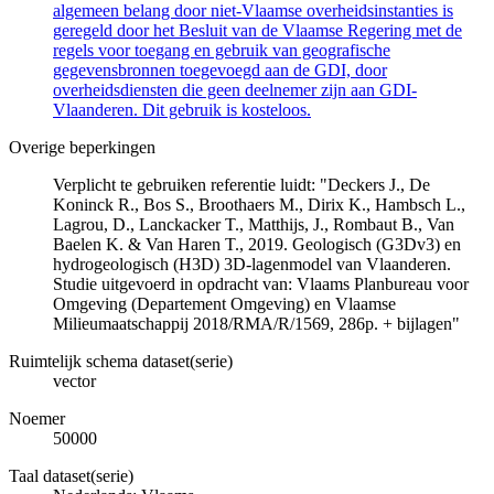
algemeen belang door niet-Vlaamse overheidsinstanties is
geregeld door het Besluit van de Vlaamse Regering met de
regels voor toegang en gebruik van geografische
gegevensbronnen toegevoegd aan de GDI, door
overheidsdiensten die geen deelnemer zijn aan GDI-
Vlaanderen. Dit gebruik is kosteloos.
Overige beperkingen
Verplicht te gebruiken referentie luidt: "Deckers J., De
Koninck R., Bos S., Broothaers M., Dirix K., Hambsch L.,
Lagrou, D., Lanckacker T., Matthijs, J., Rombaut B., Van
Baelen K. & Van Haren T., 2019. Geologisch (G3Dv3) en
hydrogeologisch (H3D) 3D-lagenmodel van Vlaanderen.
Studie uitgevoerd in opdracht van: Vlaams Planbureau voor
Omgeving (Departement Omgeving) en Vlaamse
Milieumaatschappij 2018/RMA/R/1569, 286p. + bijlagen"
Ruimtelijk schema dataset(serie)
vector
Noemer
50000
Taal dataset(serie)