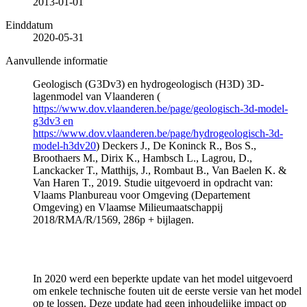
2013-01-01
Einddatum
2020-05-31
Aanvullende informatie
Geologisch (G3Dv3) en hydrogeologisch (H3D) 3D-
lagenmodel van Vlaanderen (
https://www.dov.vlaanderen.be/page/geologisch-3d-model-
g3dv3 en
https://www.dov.vlaanderen.be/page/hydrogeologisch-3d-
model-h3dv20
) Deckers J., De Koninck R., Bos S.,
Broothaers M., Dirix K., Hambsch L., Lagrou, D.,
Lanckacker T., Matthijs, J., Rombaut B., Van Baelen K. &
Van Haren T., 2019. Studie uitgevoerd in opdracht van:
Vlaams Planbureau voor Omgeving (Departement
Omgeving) en Vlaamse Milieumaatschappij
2018/RMA/R/1569, 286p + bijlagen.
In 2020 werd een beperkte update van het model uitgevoerd
om enkele technische fouten uit de eerste versie van het model
op te lossen. Deze update had geen inhoudelijke impact op