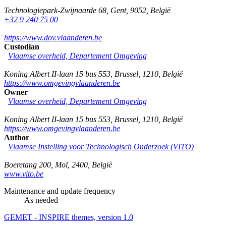
Technologiepark-Zwijnaarde 68
,
Gent
,
9052
,
België
+32 9 240 75 00
https://www.dov.vlaanderen.be
Custodian
Vlaamse overheid, Departement Omgeving
Koning Albert II-laan 15 bus 553
,
Brussel
,
1210
,
België
https://www.omgevingvlaanderen.be
Owner
Vlaamse overheid, Departement Omgeving
Koning Albert II-laan 15 bus 553
,
Brussel
,
1210
,
België
https://www.omgevingvlaanderen.be
Author
Vlaamse Instelling voor Technologisch Onderzoek (VITO)
Boeretang 200
,
Mol
,
2400
,
België
www.vito.be
Maintenance and update frequency
As needed
GEMET - INSPIRE themes, version 1.0