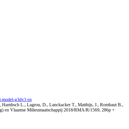
3d-model-g3dv3 en
, Hambsch L., Lagrou, D., Lanckacker T., Matthijs, J., Rombaut B.,
ing) en Vlaamse Milieumaatschappij 2018/RMA/R/1569, 286p +