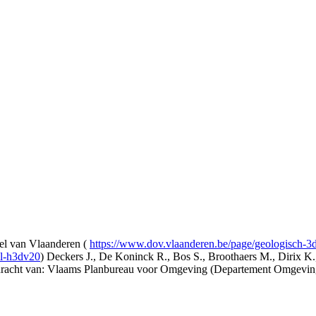
l van Vlaanderen (
https://www.dov.vlaanderen.be/page/geologisch-
el-h3dv20
) Deckers J., De Koninck R., Bos S., Broothaers M., Dirix K.
opdracht van: Vlaams Planbureau voor Omgeving (Departement Omgev