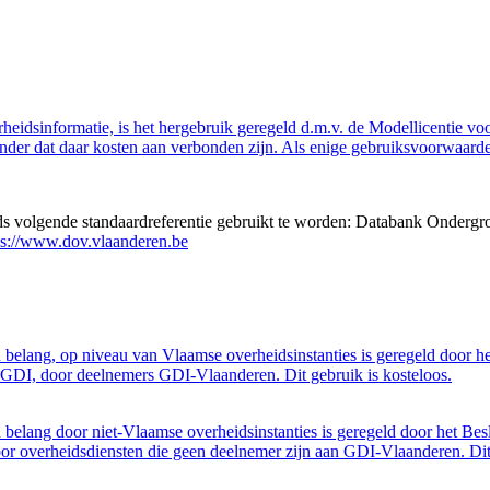
eidsinformatie, is het hergebruik geregeld d.m.v. de Modellicentie voor
nder dat daar kosten aan verbonden zijn. Als enige gebruiksvoorwaarde
eds volgende standaardreferentie gebruikt te worden: Databank Ondergr
ps://www.dov.vlaanderen.be
belang, op niveau van Vlaamse overheidsinstanties is geregeld door h
GDI, door deelnemers GDI-Vlaanderen. Dit gebruik is kosteloos.
belang door niet-Vlaamse overheidsinstanties is geregeld door het Bes
 overheidsdiensten die geen deelnemer zijn aan GDI-Vlaanderen. Dit 