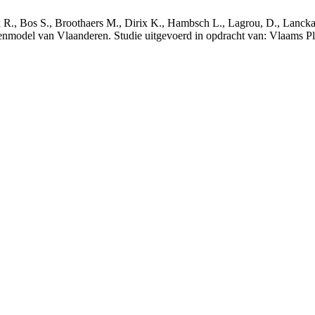
nck R., Bos S., Broothaers M., Dirix K., Hambsch L., Lagrou, D., Lanck
nmodel van Vlaanderen. Studie uitgevoerd in opdracht van: Vlaams