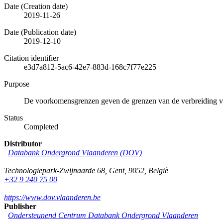
Date (Creation date)
2019-11-26
Date (Publication date)
2019-12-10
Citation identifier
e3d7a812-5ac6-42e7-883d-168c7f77e225
Purpose
De voorkomensgrenzen geven de grenzen van de verbreiding v
Status
Completed
Distributor
Databank Ondergrond Vlaanderen (DOV)
Technologiepark-Zwijnaarde 68
,
Gent
,
9052
,
België
+32 9 240 75 00
https://www.dov.vlaanderen.be
Publisher
Ondersteunend Centrum Databank Ondergrond Vlaanderen