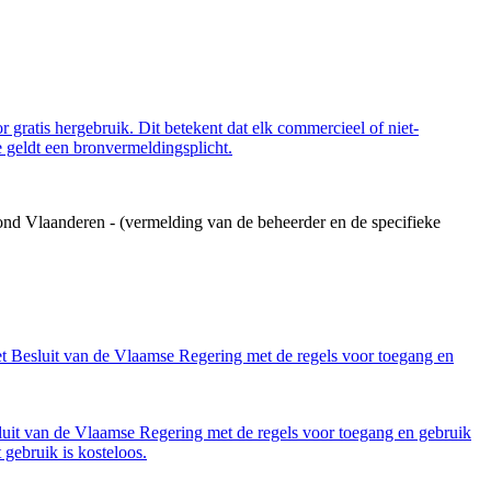
 gratis hergebruik. Dit betekent dat elk commercieel of niet-
 geldt een bronvermeldingsplicht.
ond Vlaanderen - (vermelding van de beheerder en de specifieke
et Besluit van de Vlaamse Regering met de regels voor toegang en
luit van de Vlaamse Regering met de regels voor toegang en gebruik
gebruik is kosteloos.