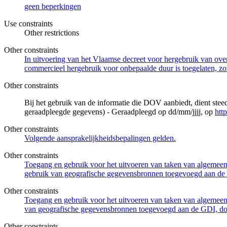
geen beperkingen
Use constraints
Other restrictions
Other constraints
In uitvoering van het Vlaamse decreet voor hergebruik van overh
commercieel hergebruik voor onbepaalde duur is toegelaten, zo
Other constraints
Bij het gebruik van de informatie die DOV aanbiedt, dient ste
geraadpleegde gegevens) - Geraadpleegd op dd/mm/jjjj, op
htt
Other constraints
Volgende aansprakelijkheidsbepalingen gelden.
Other constraints
Toegang en gebruik voor het uitvoeren van taken van algemeen 
gebruik van geografische gegevensbronnen toegevoegd aan de 
Other constraints
Toegang en gebruik voor het uitvoeren van taken van algemeen 
van geografische gegevensbronnen toegevoegd aan de GDI, door
Other constraints