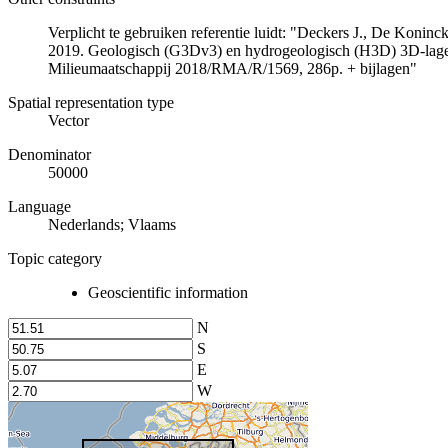
Verplicht te gebruiken referentie luidt: "Deckers J., De Koni
2019. Geologisch (G3Dv3) en hydrogeologisch (H3D) 3D-lage
Milieumaatschappij 2018/RMA/R/1569, 286p. + bijlagen"
Spatial representation type
Vector
Denominator
50000
Language
Nederlands; Vlaams
Topic category
Geoscientific information
N
S
E
W