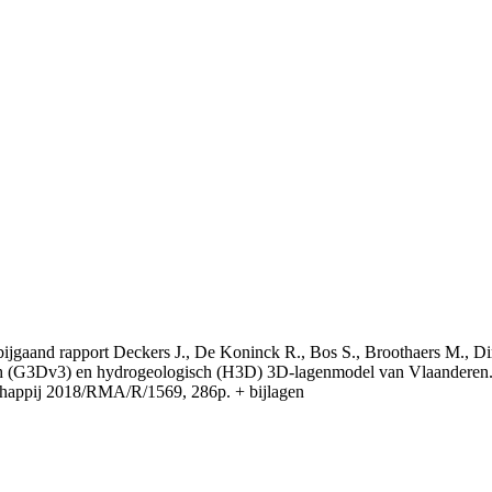
t bijgaand rapport Deckers J., De Koninck R., Bos S., Broothaers M., Di
 (G3Dv3) en hydrogeologisch (H3D) 3D-lagenmodel van Vlaanderen. S
appij 2018/RMA/R/1569, 286p. + bijlagen