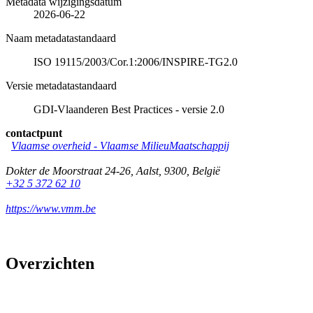
Metadata wijzigingsdatum
2026-06-22
Naam metadatastandaard
ISO 19115/2003/Cor.1:2006/INSPIRE-TG2.0
Versie metadatastandaard
GDI-Vlaanderen Best Practices - versie 2.0
contactpunt
Vlaamse overheid - Vlaamse MilieuMaatschappij
Dokter de Moorstraat 24-26
,
Aalst
,
9300
,
België
+32 5 372 62 10
https://www.vmm.be
Overzichten