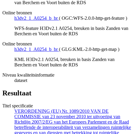
van Berchem en Voort buiten de RDS
Online bronnen
h3dv2_1_A0254_b_br
(
OGC:WFS-2.0.0-http-get-feature
)
WFS-feature H3Dv2.1 A0254, breuken in basis Zanden van
Berchem en Voort buiten de RDS
Online bronnen
h3dv2_1_A0254_b_br
(
GLG:KML-2.0-http-get-map
)
KML H3Dv2.1 A0254, breuken in basis Zanden van
Berchem en Voort buiten de RDS
Niveau kwaliteitsinformatie
dataset
Resultaat
Titel specificatie
VERORDENING (EU) Nr. 1089/2010 VAN DE
COMMISSIE van 23 november 2010 ter uitvoering van
Richtlijn 2007/2/EG van het Europees Parlement en de Raad
betreffende de interoperabiliteit van verzamelingen ruimtelijke
gegevens en van diensten met betrekking tot ruimtelijke