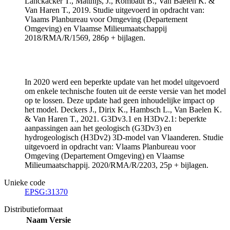
Lanckacker T., Matthijs, J., Rombaut B., Van Baelen K. &
Van Haren T., 2019. Studie uitgevoerd in opdracht van:
Vlaams Planbureau voor Omgeving (Departement
Omgeving) en Vlaamse Milieumaatschappij
2018/RMA/R/1569, 286p + bijlagen.
In 2020 werd een beperkte update van het model uitgevoerd
om enkele technische fouten uit de eerste versie van het model
op te lossen. Deze update had geen inhoudelijke impact op
het model. Deckers J., Dirix K., Hambsch L., Van Baelen K.
& Van Haren T., 2021. G3Dv3.1 en H3Dv2.1: beperkte
aanpassingen aan het geologisch (G3Dv3) en
hydrogeologisch (H3Dv2) 3D-model van Vlaanderen. Studie
uitgevoerd in opdracht van: Vlaams Planbureau voor
Omgeving (Departement Omgeving) en Vlaamse
Milieumaatschappij. 2020/RMA/R/2203, 25p + bijlagen.
Unieke code
EPSG:31370
Distributieformaat
Naam
Versie