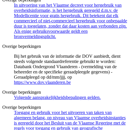
In uitvoering van het Vlaamse decreet voor hergebruik van
overheidsinformatie, is het hergebruik geregeld d.m.v. de
Modellicentie voor gratis hergebruik. Dit betekent dat elk
commercieel of niet-commercieel hergebruik voor onbepaalde
duur is toegelaten, zonder dat daar kosten aan verbonden zijn.
Als enige gebruiksvoorwaarde geldt een
bronvermeldingsplicht.
Overige beperkingen
Bij het gebruik van de informatie die DOV aanbiedt, dient
steeds volgende standaardreferentie gebruikt te worden:
Databank Ondergrond Vlaanderen - (vermelding van de
beheerder en de specifieke geraadpleegde gegevens) -
Geraadpleegd op dd/mm/jjjj, op
https://www.dov.vlaanderen.be
Overige beperkingen
Volgende aansprakelijkheidsbepalingen gelden.
Overige beperkingen
Toegang en gebruik voor het uitvoeren van taken van
algemeen belang, op niveau van Vlaamse overheidsinstanties
is geregeld door het Besluit van de Vlaamse Regering met de
regels voor toegang en gebruik van geografische