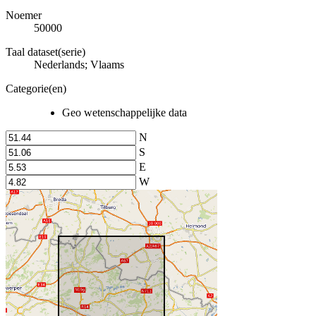
Noemer
50000
Taal dataset(serie)
Nederlands; Vlaams
Categorie(en)
Geo wetenschappelijke data
N
S
E
W