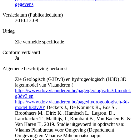
gegevens
Versiedatum (Publicatiedatum)
2010-12-08
Uitleg
Zie vermelde specificatie
Conform verklaard
Ja
Algemene beschrijving herkomst
Zie Geologisch (G3Dv3) en hydrogeologisch (H3D) 3D-
lagenmodel van Vlaanderen (
https://www.dov.vlaanderen.be/page/geologisch-3d-model-
g3dv3 en
https://www.dov.vlaanderen.be/page/hydrogeologisch-3d-
model-h3dv20
) Deckers J., De Koninck R., Bos S.,
Broothaers M., Dirix K., Hambsch L., Lagrou, D.,
Lanckacker T., Matthijs, J., Rombaut B., Van Baelen K. &
Van Haren T., 2019. Studie uitgevoerd in opdracht van:
Vlaams Planbureau voor Omgeving (Departement
Omgeving) en Vlaamse Milieumaatschappij