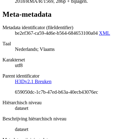
2018/RMA/R/1569, 286p + bijlagen.
Meta-metadata
Metadata identificator (fileIdentifier)
be2ef367-ca59-4d6e-b564-684653100a04
XML
Taal
Nederlands; Vlaams
Karakterset
utf8
Parent identificator
H3Dv2.1 Breuken
659050dc-1c7b-47ed-b63a-40ecb43076ec
Hiërarchisch niveau
dataset
Beschrijving hiërarchisch niveau
dataset