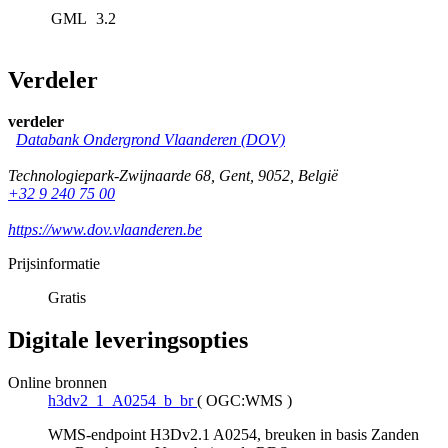
GML
3.2
Verdeler
verdeler
Databank Ondergrond Vlaanderen (DOV)
Technologiepark-Zwijnaarde 68
,
Gent
,
9052
,
België
+32 9 240 75 00
https://www.dov.vlaanderen.be
Prijsinformatie
Gratis
Digitale leveringsopties
Online bronnen
h3dv2_1_A0254_b_br
(
OGC:WMS
)
WMS-endpoint H3Dv2.1 A0254, breuken in basis Zanden