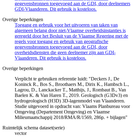
gegevensbronnen toegevoegd aan de GDI, door deelnemers
GDI-Vlaanderen. Dit gebruik is kosteloos.
Overige beperkingen
Toegang en gebruik voor het uitvoeren van taken van
algemeen belang door niet-Vlaamse overheidsinstanties is
geregeld door het Besluit van de Vlaamse Regering met de
regels voor toegang en gebruik van geografische
gegevensbronnen toegevoegd aan de GDI, door
overheidsdiensten die geen deelnemer zijn aan GDI-
Vlaanderen. Dit gebruik is kosteloos.
Overige beperkingen
Verplicht te gebruiken referentie luidt: "Deckers J., De
Koninck R., Bos S., Broothaers M., Dirix K., Hambsch L.,
Lagrou, D., Lanckacker T., Matthijs, J., Rombaut B., Van
Baelen K. & Van Haren T., 2019. Geologisch (G3Dv3) en
hydrogeologisch (H3D) 3D-lagenmodel van Vlaanderen.
Studie uitgevoerd in opdracht van: Vlaams Planbureau voor
Omgeving (Departement Omgeving) en Vlaamse
Milieumaatschappij 2018/RMA/R/1569, 286p. + bijlagen"
Ruimtelijk schema dataset(serie)
vector