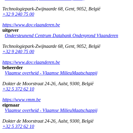
Technologiepark-Zwijnaarde 68
,
Gent
,
9052
,
België
+32 9 240 75 00
https://www.dov.vlaanderen.be
uitgever
Ondersteunend Centrum Databank Ondergrond Vlaanderen
Technologiepark-Zwijnaarde 68
,
Gent
,
9052
,
België
+32 9 240 75 00
https://www.dov.vlaanderen.be
beheerder
Vlaamse overheid - Vlaamse MilieuMaatschappij
Dokter de Moorstraat 24-26
,
Aalst
,
9300
,
België
+32 5 372 62 10
https://www.vmm.be
eigenaar
Vlaamse overheid - Vlaamse MilieuMaatschappij
Dokter de Moorstraat 24-26
,
Aalst
,
9300
,
België
+32 5 372 62 10