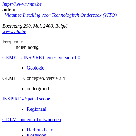
https://www.vmm.be
auteur
Vlaamse Instelling voor Technologisch Onderzoek (VITO)
Boeretang 200
,
Mol
,
2400
,
België
www.vito.be
Frequentie
indien nodig
GEMET - INSPIRE themes, version 1.0
Geologie
GEMET - Concepten, versie 2.4
ondergrond
INSPIRE - Spatial scope
Regionaal
GDI-Vlaanderen Trefwoorden
Herbruikbaar
Kosteloos