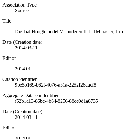
Association Type
Source
Title
Digitaal Hoogtemodel Vlaanderen II, DTM, raster, 1 m
Date (Creation date)
2014-03-11
Edition
2014.01
Citation identifier
9be5b169-b62f-4076-a31a-2252f26dacf8
Aggregate Datasetindentifier
f52b1a13-86bc-4b64-8256-88cc0d1a8735
Date (Creation date)
2014-03-11
Edition
2014.01