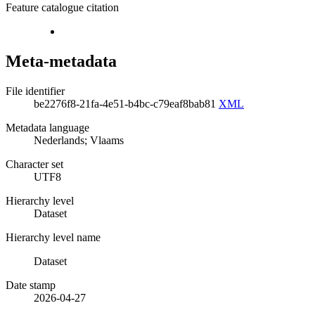
Feature catalogue citation
Meta-metadata
File identifier
be2276f8-21fa-4e51-b4bc-c79eaf8bab81
XML
Metadata language
Nederlands; Vlaams
Character set
UTF8
Hierarchy level
Dataset
Hierarchy level name
Dataset
Date stamp
2026-04-27