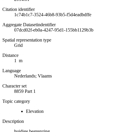
Citation identifier
1c74b1c7-3524-46b8-93b5-f5d4eadbdffe
Aggregate Datasetindentifier
07dcd02f-eb0a-4247-95d1-155bb1129b3b
Spatial representation type
Grid
Distance
1 m
Language
Nederlands; Vlaams
Character set
8859 Part 1
Topic category
Elevation
Description
huidige begrenzing