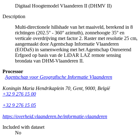
Digitaal Hoogtemodel Vlaanderen II (DHMV II)
Description
Multi-directionele hillshade van het maaiveld, berekend in 8
richtingen (202.5° - 360° azimuth), zonnehoogte 35° en
verticale overdrijving met factor 2. Raster met resolutie 25 cm,
aangemaakt door Agentschap Informatie Vlaanderen
(EODaS) in samenwerking met het Agentschap Onroerend
Erfgoed op basis van de LiDAR LAZ remote sensing
brondata van DHM-Vlaanderen II.
Processor
Agentschap voor Geografische Informatie Vlaanderen
Koningin Maria Hendrikaplein 70
,
Gent
,
9000
,
België
+32 9 276 15 00
+32 9 276 15 05
https://overheid.vlaanderen.be/informatie-vlaanderen
Included with dataset
No