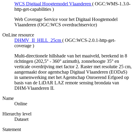
WCS Digitaal Hoogtemodel Vlaanderen
(
OGC:WMS-1.3.0-
http-get-capabilities
)
Web Coverage Service voor het Digitaal Hoogtemodel
Vlaanderen (OGC:WCS overdrachtservice)
OnLine resource
DHMV_II_HILL_25cm
(
OGC:WCS-2.0.1-http-get-
coverage
)
Multi-directionele hillshade van het maaiveld, berekend in 8
richtingen (202,5° - 360° azimuth), zonnehoogte 35° en
verticale overdrijving met factor 2. Raster met resolutie 25 cm,
aangemaakt door agentschap Digitaal Vlaanderen (EODaS)
in samenwerking met het Agentschap Onroerend Erfgoed op
basis van de LiDAR LAZ remote sensing brondata van
DHM-Vlaanderen II.
Name
Online
Hierarchy level
Dataset
Statement