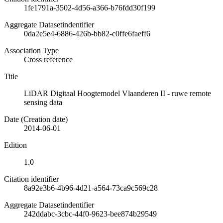
1fe1791a-3502-4d56-a366-b76fdd30f199
Aggregate Datasetindentifier
0da2e5e4-6886-426b-bb82-c0ffe6faeff6
Association Type
Cross reference
Title
LiDAR Digitaal Hoogtemodel Vlaanderen II - ruwe remote
sensing data
Date (Creation date)
2014-06-01
Edition
1.0
Citation identifier
8a92e3b6-4b96-4d21-a564-73ca9c569c28
Aggregate Datasetindentifier
242ddabc-3cbc-44f0-9623-bee874b29549