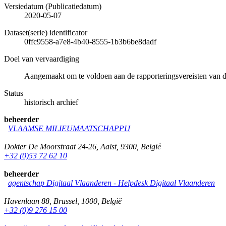
Versiedatum (Publicatiedatum)
2020-05-07
Dataset(serie) identificator
0ffc9558-a7e8-4b40-8555-1b3b6be8dadf
Doel van vervaardiging
Aangemaakt om te voldoen aan de rapporteringsvereisten van 
Status
historisch archief
beheerder
VLAAMSE MILIEUMAATSCHAPPIJ
Dokter De Moorstraat 24-26
,
Aalst
,
9300
,
België
+32 (0)53 72 62 10
beheerder
agentschap Digitaal Vlaanderen -
Helpdesk Digitaal Vlaanderen
Havenlaan 88
,
Brussel
,
1000
,
België
+32 (0)9 276 15 00