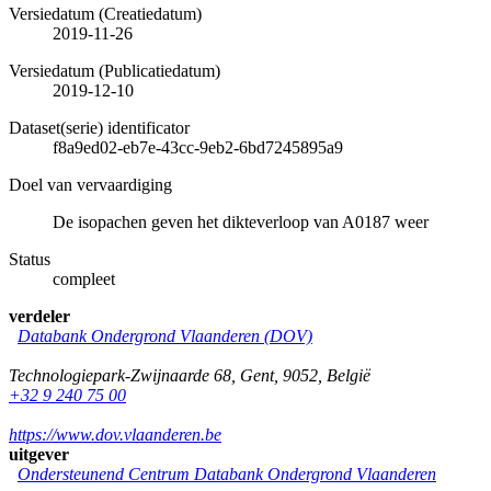
Versiedatum (Creatiedatum)
2019-11-26
Versiedatum (Publicatiedatum)
2019-12-10
Dataset(serie) identificator
f8a9ed02-eb7e-43cc-9eb2-6bd7245895a9
Doel van vervaardiging
De isopachen geven het dikteverloop van A0187 weer
Status
compleet
verdeler
Databank Ondergrond Vlaanderen (DOV)
Technologiepark-Zwijnaarde 68
,
Gent
,
9052
,
België
+32 9 240 75 00
https://www.dov.vlaanderen.be
uitgever
Ondersteunend Centrum Databank Ondergrond Vlaanderen