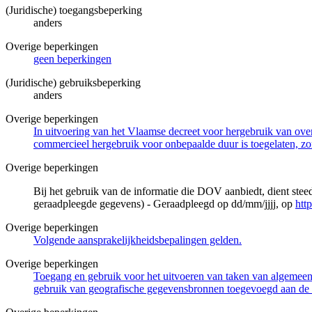
(Juridische) toegangsbeperking
anders
Overige beperkingen
geen beperkingen
(Juridische) gebruiksbeperking
anders
Overige beperkingen
In uitvoering van het Vlaamse decreet voor hergebruik van overh
commercieel hergebruik voor onbepaalde duur is toegelaten, zo
Overige beperkingen
Bij het gebruik van de informatie die DOV aanbiedt, dient ste
geraadpleegde gegevens) - Geraadpleegd op dd/mm/jjjj, op
htt
Overige beperkingen
Volgende aansprakelijkheidsbepalingen gelden.
Overige beperkingen
Toegang en gebruik voor het uitvoeren van taken van algemeen 
gebruik van geografische gegevensbronnen toegevoegd aan de 