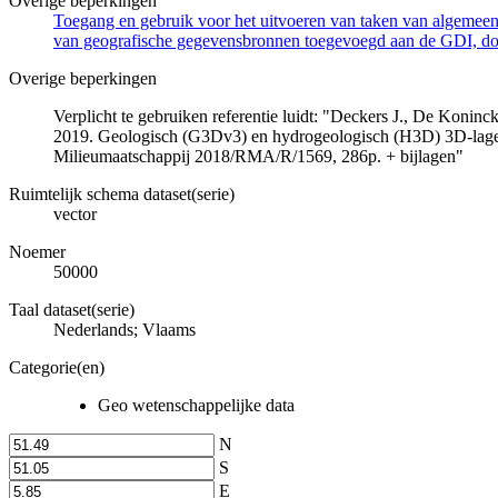
Overige beperkingen
Toegang en gebruik voor het uitvoeren van taken van algemeen 
van geografische gegevensbronnen toegevoegd aan de GDI, door
Overige beperkingen
Verplicht te gebruiken referentie luidt: "Deckers J., De Koni
2019. Geologisch (G3Dv3) en hydrogeologisch (H3D) 3D-lage
Milieumaatschappij 2018/RMA/R/1569, 286p. + bijlagen"
Ruimtelijk schema dataset(serie)
vector
Noemer
50000
Taal dataset(serie)
Nederlands; Vlaams
Categorie(en)
Geo wetenschappelijke data
N
S
E