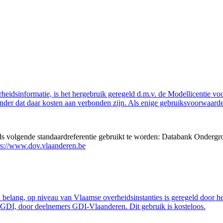
eidsinformatie, is het hergebruik geregeld d.m.v. de Modellicentie voor
nder dat daar kosten aan verbonden zijn. Als enige gebruiksvoorwaarde
eds volgende standaardreferentie gebruikt te worden: Databank Ondergr
ps://www.dov.vlaanderen.be
belang, op niveau van Vlaamse overheidsinstanties is geregeld door h
GDI, door deelnemers GDI-Vlaanderen. Dit gebruik is kosteloos.