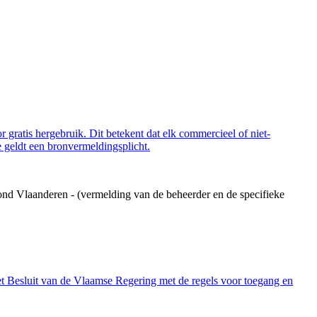
 gratis hergebruik. Dit betekent dat elk commercieel of niet-
 geldt een bronvermeldingsplicht.
ond Vlaanderen - (vermelding van de beheerder en de specifieke
et Besluit van de Vlaamse Regering met de regels voor toegang en