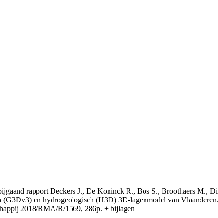
t bijgaand rapport Deckers J., De Koninck R., Bos S., Broothaers M., Di
 (G3Dv3) en hydrogeologisch (H3D) 3D-lagenmodel van Vlaanderen. S
appij 2018/RMA/R/1569, 286p. + bijlagen