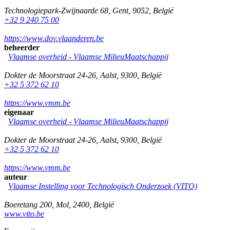
Technologiepark-Zwijnaarde 68
,
Gent
,
9052
,
België
+32 9 240 75 00
https://www.dov.vlaanderen.be
beheerder
Vlaamse overheid - Vlaamse MilieuMaatschappij
Dokter de Moorstraat 24-26
,
Aalst
,
9300
,
België
+32 5 372 62 10
https://www.vmm.be
eigenaar
Vlaamse overheid - Vlaamse MilieuMaatschappij
Dokter de Moorstraat 24-26
,
Aalst
,
9300
,
België
+32 5 372 62 10
https://www.vmm.be
auteur
Vlaamse Instelling voor Technologisch Onderzoek (VITO)
Boeretang 200
,
Mol
,
2400
,
België
www.vito.be