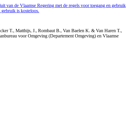
luit van de Vlaamse Regering met de regels voor toegang en gebruik
gebruik is kosteloos.
acker T., Matthijs, J., Rombaut B., Van Baelen K. & Van Haren T.,
 Planbureau voor Omgeving (Departement Omgeving) en Vlaamse