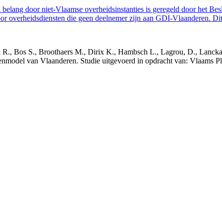
belang door niet-Vlaamse overheidsinstanties is geregeld door het Bes
 overheidsdiensten die geen deelnemer zijn aan GDI-Vlaanderen. Dit 
nck R., Bos S., Broothaers M., Dirix K., Hambsch L., Lagrou, D., Lanck
nmodel van Vlaanderen. Studie uitgevoerd in opdracht van: Vlaams