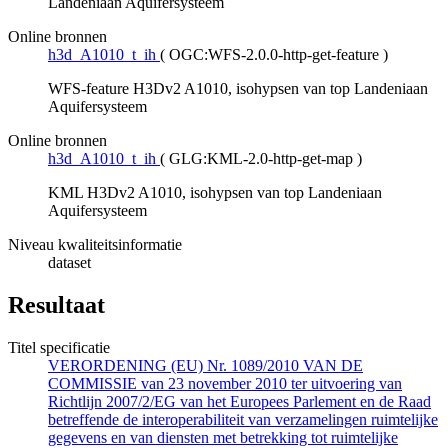
Landeniaan Aquifersysteem
Online bronnen
h3d_A1010_t_ih
(
OGC:WFS-2.0.0-http-get-feature
)
WFS-feature H3Dv2 A1010, isohypsen van top Landeniaan
Aquifersysteem
Online bronnen
h3d_A1010_t_ih
(
GLG:KML-2.0-http-get-map
)
KML H3Dv2 A1010, isohypsen van top Landeniaan
Aquifersysteem
Niveau kwaliteitsinformatie
dataset
Resultaat
Titel specificatie
VERORDENING (EU) Nr. 1089/2010 VAN DE
COMMISSIE van 23 november 2010 ter uitvoering van
Richtlijn 2007/2/EG van het Europees Parlement en de Raad
betreffende de interoperabiliteit van verzamelingen ruimtelijke
gegevens en van diensten met betrekking tot ruimtelijke