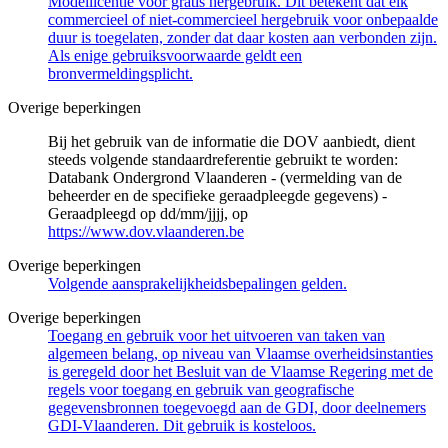
Modellicentie voor gratis hergebruik. Dit betekent dat elk
commercieel of niet-commercieel hergebruik voor onbepaalde
duur is toegelaten, zonder dat daar kosten aan verbonden zijn.
Als enige gebruiksvoorwaarde geldt een
bronvermeldingsplicht.
Overige beperkingen
Bij het gebruik van de informatie die DOV aanbiedt, dient
steeds volgende standaardreferentie gebruikt te worden:
Databank Ondergrond Vlaanderen - (vermelding van de
beheerder en de specifieke geraadpleegde gegevens) -
Geraadpleegd op dd/mm/jjjj, op
https://www.dov.vlaanderen.be
Overige beperkingen
Volgende aansprakelijkheidsbepalingen gelden.
Overige beperkingen
Toegang en gebruik voor het uitvoeren van taken van
algemeen belang, op niveau van Vlaamse overheidsinstanties
is geregeld door het Besluit van de Vlaamse Regering met de
regels voor toegang en gebruik van geografische
gegevensbronnen toegevoegd aan de GDI, door deelnemers
GDI-Vlaanderen. Dit gebruik is kosteloos.