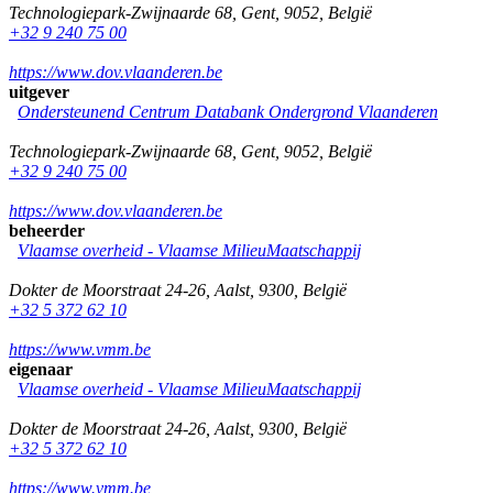
Technologiepark-Zwijnaarde 68
,
Gent
,
9052
,
België
+32 9 240 75 00
https://www.dov.vlaanderen.be
uitgever
Ondersteunend Centrum Databank Ondergrond Vlaanderen
Technologiepark-Zwijnaarde 68
,
Gent
,
9052
,
België
+32 9 240 75 00
https://www.dov.vlaanderen.be
beheerder
Vlaamse overheid - Vlaamse MilieuMaatschappij
Dokter de Moorstraat 24-26
,
Aalst
,
9300
,
België
+32 5 372 62 10
https://www.vmm.be
eigenaar
Vlaamse overheid - Vlaamse MilieuMaatschappij
Dokter de Moorstraat 24-26
,
Aalst
,
9300
,
België
+32 5 372 62 10
https://www.vmm.be