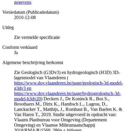
gegevens
Versiedatum (Publicatiedatum)
2010-12-08
Uitleg
Zie vermelde specificatie
Conform verklaard
Ja
Algemene beschrijving herkomst
Zie Geologisch (G3Dv3) en hydrogeologisch (H3D) 3D-
lagenmodel van Vlaanderen (
https://www.dov.vlaanderen.be/page/geologisch-3d-model-
g3dv3 en
https://www.dov.vlaanderen.be/page/hydrogeologisch-3d-
model-h3dv20
) Deckers J., De Koninck R., Bos S.,
Broothaers M., Dirix K., Hambsch L., Lagrou, D.,
Lanckacker T., Matthijs, J., Rombaut B., Van Baelen K. &
Van Haren T., 2019. Studie uitgevoerd in opdracht van:
Vlaams Planbureau voor Omgeving (Departement
Omgeving) en Vlaamse Milieumaatschappij
2018/RMA/R/1569, 286p + bijlagen.