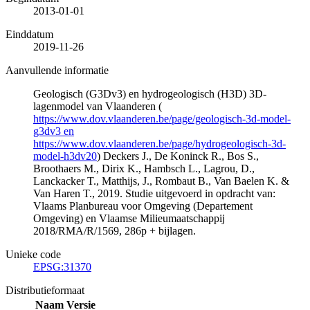
2013-01-01
Einddatum
2019-11-26
Aanvullende informatie
Geologisch (G3Dv3) en hydrogeologisch (H3D) 3D-
lagenmodel van Vlaanderen (
https://www.dov.vlaanderen.be/page/geologisch-3d-model-
g3dv3 en
https://www.dov.vlaanderen.be/page/hydrogeologisch-3d-
model-h3dv20
) Deckers J., De Koninck R., Bos S.,
Broothaers M., Dirix K., Hambsch L., Lagrou, D.,
Lanckacker T., Matthijs, J., Rombaut B., Van Baelen K. &
Van Haren T., 2019. Studie uitgevoerd in opdracht van:
Vlaams Planbureau voor Omgeving (Departement
Omgeving) en Vlaamse Milieumaatschappij
2018/RMA/R/1569, 286p + bijlagen.
Unieke code
EPSG:31370
Distributieformaat
Naam
Versie