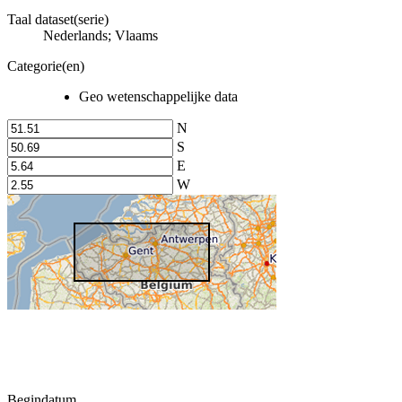
Taal dataset(serie)
Nederlands; Vlaams
Categorie(en)
Geo wetenschappelijke data
N
S
E
W
Begindatum