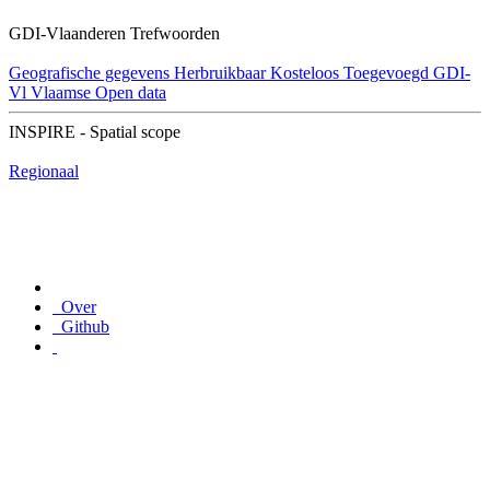
GDI-Vlaanderen Trefwoorden
Geografische gegevens
Herbruikbaar
Kosteloos
Toegevoegd GDI-
Vl
Vlaamse Open data
INSPIRE - Spatial scope
Regionaal
Over
Github