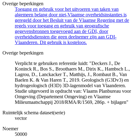
Overige beperkingen
Toegang en gebruik voor het uitvoeren van taken van
algemeen belang door niet-Vlaamse overheidsinstanties is
geregeld door het Besluit van de Vlaamse Regering met de
regels voor toegang en gebruik van geografische
gegevensbronnen toegevoegd aan de GDI, door
overheidsdiensten die geen deelnemer zijn aan GDI-
Vlaanderen. Dit gebruik is kosteloos.
Overige beperkingen
Verplicht te gebruiken referentie luidt: "Deckers J., De
Koninck R., Bos S., Broothaers M., Dirix K., Hambsch L.,
Lagrou, D., Lanckacker T., Matthijs, J., Rombaut B., Van
Baelen K. & Van Haren T., 2019. Geologisch (G3Dv3) en
hydrogeologisch (H3D) 3D-lagenmodel van Vlaanderen.
Studie uitgevoerd in opdracht van: Vlaams Planbureau voor
Omgeving (Departement Omgeving) en Vlaamse
Milieumaatschappij 2018/RMA/R/1569, 286p. + bijlagen"
Ruimtelijk schema dataset(serie)
vector
Noemer
50000