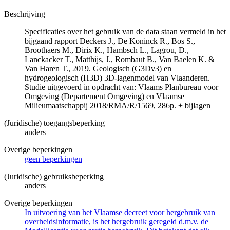
Beschrijving
Specificaties over het gebruik van de data staan vermeld in het
bijgaand rapport Deckers J., De Koninck R., Bos S.,
Broothaers M., Dirix K., Hambsch L., Lagrou, D.,
Lanckacker T., Matthijs, J., Rombaut B., Van Baelen K. &
Van Haren T., 2019. Geologisch (G3Dv3) en
hydrogeologisch (H3D) 3D-lagenmodel van Vlaanderen.
Studie uitgevoerd in opdracht van: Vlaams Planbureau voor
Omgeving (Departement Omgeving) en Vlaamse
Milieumaatschappij 2018/RMA/R/1569, 286p. + bijlagen
(Juridische) toegangsbeperking
anders
Overige beperkingen
geen beperkingen
(Juridische) gebruiksbeperking
anders
Overige beperkingen
In uitvoering van het Vlaamse decreet voor hergebruik van
overheidsinformatie, is het hergebruik geregeld d.m.v. de