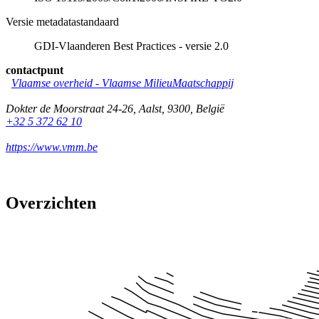
Versie metadatastandaard
GDI-Vlaanderen Best Practices - versie 2.0
contactpunt
Vlaamse overheid - Vlaamse MilieuMaatschappij
Dokter de Moorstraat 24-26
,
Aalst
,
9300
,
België
+32 5 372 62 10
https://www.vmm.be
Overzichten