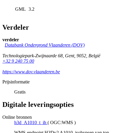
GML
3.2
Verdeler
verdeler
Databank Ondergrond Vlaanderen (DOV)
Technologiepark-Zwijnaarde 68
,
Gent
,
9052
,
België
+32 9 240 75 00
https://www.dov.vlaanderen.be
Prijsinformatie
Gratis
Digitale leveringsopties
Online bronnen
h3d_A1010_t_ih
(
OGC:WMS
)
WMS-endpoint H3Dv2 A1010, isohypsen van top