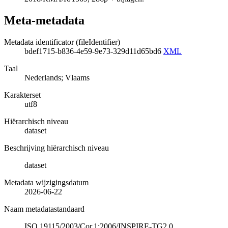
Meta-metadata
Metadata identificator (fileIdentifier)
bdef1715-b836-4e59-9e73-329d11d65bd6
XML
Taal
Nederlands; Vlaams
Karakterset
utf8
Hiërarchisch niveau
dataset
Beschrijving hiërarchisch niveau
dataset
Metadata wijzigingsdatum
2026-06-22
Naam metadatastandaard
ISO 19115/2003/Cor.1:2006/INSPIRE-TG2.0