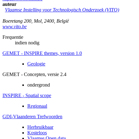
auteur
Vlaamse Instelling voor Technologisch Onderzoek (VITO)
Boeretang 200
,
Mol
,
2400
,
België
www.vito.be
Frequentie
indien nodig
GEMET - INSPIRE themes, version 1.0
Geologie
GEMET - Concepten, versie 2.4
ondergrond
INSPIRE - Spatial scope
Regionaal
GDI-Vlaanderen Trefwoorden
Herbruikbaar
Kosteloos
Vlaamse Open data