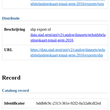
idsbelastingskaart-totaal-gent-2016/exports/json
Distributie
Beschrijving
shp export of
data.stad.gent/api/v2/catalog/datasets/geluidsbela
stingskaart-totaal-gent-2016
URL
https://data.stad.gent/api/v2/catalog/datasets/gelu
idsbelastingskaart-totaal-gent-2016/exports/shp
Record
Cataloog record
Identificator
bddb8c9c-2313-361e-92f2-0a32a8cdf2ed