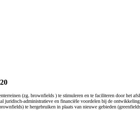
020
rreinen (zg. brownfields ) te stimuleren en te faciliteren door het af
al juridisch-administratieve en financiële voordelen bij de ontwikkeli
rownfields) te hergebruiken in plaats van nieuwe gebieden (greenfields)