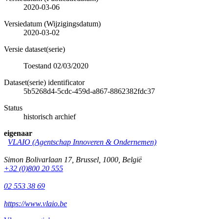
2020-03-06
Versiedatum (Wijzigingsdatum)
2020-03-02
Versie dataset(serie)
Toestand 02/03/2020
Dataset(serie) identificator
5b5268d4-5cdc-459d-a867-8862382fdc37
Status
historisch archief
eigenaar
VLAIO (Agentschap Innoveren & Ondernemen)
Simon Bolivarlaan 17
,
Brussel
,
1000
,
België
+32 (0)800 20 555
02 553 38 69
https://www.vlaio.be