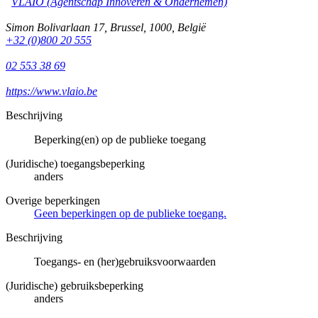
VLAIO (Agentschap Innoveren & Ondernemen)
Simon Bolivarlaan 17
,
Brussel
,
1000
,
België
+32 (0)800 20 555
02 553 38 69
https://www.vlaio.be
Beschrijving
Beperking(en) op de publieke toegang
(Juridische) toegangsbeperking
anders
Overige beperkingen
Geen beperkingen op de publieke toegang.
Beschrijving
Toegangs- en (her)gebruiksvoorwaarden
(Juridische) gebruiksbeperking
anders