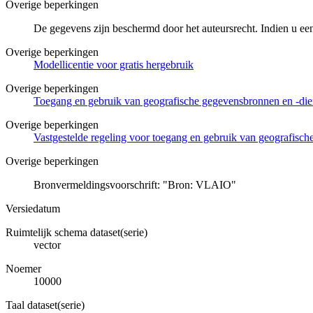
Overige beperkingen
De gegevens zijn beschermd door het auteursrecht. Indien u ee
Overige beperkingen
Modellicentie voor gratis hergebruik
Overige beperkingen
Toegang en gebruik van geografische gegevensbronnen en -di
Overige beperkingen
Vastgestelde regeling voor toegang en gebruik van geografisc
Overige beperkingen
Bronvermeldingsvoorschrift: "Bron: VLAIO"
Versiedatum
Ruimtelijk schema dataset(serie)
vector
Noemer
10000
Taal dataset(serie)