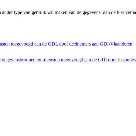
n ander type van gebruik wil maken van de gegevens, dan de hier verme
ensten toegevoegd aan de GDI, door deelnemers aan GDI-Vlaanderen
he gegevensbronnen en -diensten toegevoegd aan de GDI door instantie