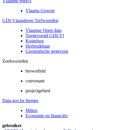
Vlaamse regio's
Vlaams Gewest
GDI-Vlaanderen Trefwoorden
Vlaamse Open data
Toegevoegd GDI-Vl
Kosteloos
Herbruikbaar
Geografische gegevens
Zoekwoorden
brownfield
convenant
projectgebied
Data.gov.be themes
Milieu
Economie en financiën
gebruiker