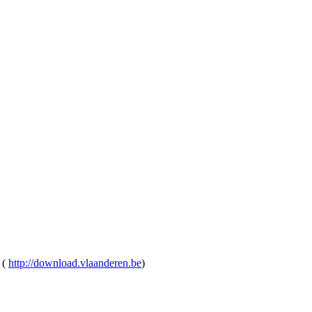
 (
http://download.vlaanderen.be
)