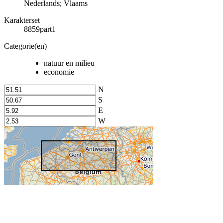
Nederlands; Vlaams
Karakterset
8859part1
Categorie(en)
natuur en milieu
economie
N
S
E
W