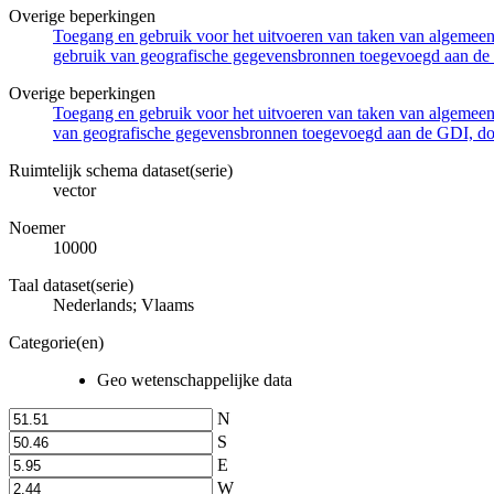
Overige beperkingen
Toegang en gebruik voor het uitvoeren van taken van algemeen 
gebruik van geografische gegevensbronnen toegevoegd aan de 
Overige beperkingen
Toegang en gebruik voor het uitvoeren van taken van algemeen 
van geografische gegevensbronnen toegevoegd aan de GDI, door
Ruimtelijk schema dataset(serie)
vector
Noemer
10000
Taal dataset(serie)
Nederlands; Vlaams
Categorie(en)
Geo wetenschappelijke data
N
S
E
W