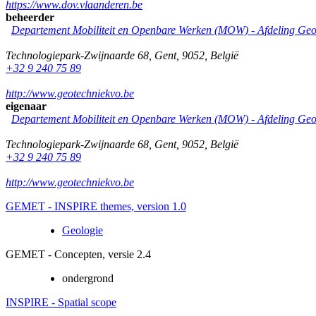
https://www.dov.vlaanderen.be
beheerder
Departement Mobiliteit en Openbare Werken (MOW) - Afdeling Geo
Technologiepark-Zwijnaarde 68
,
Gent
,
9052
,
België
+32 9 240 75 89
http://www.geotechniekvo.be
eigenaar
Departement Mobiliteit en Openbare Werken (MOW) - Afdeling Geo
Technologiepark-Zwijnaarde 68
,
Gent
,
9052
,
België
+32 9 240 75 89
http://www.geotechniekvo.be
GEMET - INSPIRE themes, version 1.0
Geologie
GEMET - Concepten, versie 2.4
ondergrond
INSPIRE - Spatial scope