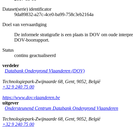
Dataset(serie) identificator
9da89832-a27c-4ce0-ba99-758c3eb2164a
Doel van vervaardiging
De informele stratigrafie is een plaats in DOV om oude interpre
DOV-boorrapport.
Status
continu geactualiseerd
verdeler
Databank Ondergrond Vlaanderen (DOV)
Technologiepark-Zwijnaarde 68
,
Gent
,
9052
,
België
+32 9 240 75 00
https://www.dov.vlaanderen.be
uitgever
Ondersteunend Centrum Databank Ondergrond Vlaanderen
Technologiepark-Zwijnaarde 68
,
Gent
,
9052
,
België
+32 9 240 75 00