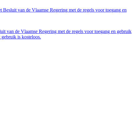
et Besluit van de Vlaamse Regering met de regels voor toegang en
luit van de Vlaamse Regering met de regels voor toegang en gebruik
gebruik is kosteloos.