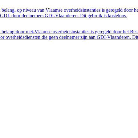
belang, op niveau van Vlaamse overheidsinstanties is geregeld door h
GDI, door deelnemers GDI-Vlaanderen. Dit gebruik is kosteloos.
belang door niet-Vlaamse overheidsinstanties is geregeld door het Bes
 overheidsdiensten die geen deelnemer zijn aan GDI-Vlaanderen. Dit 