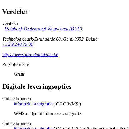
Verdeler
verdeler
Databank Ondergrond Vlaanderen (DOV)
Technologiepark-Zwijnaarde 68
,
Gent
,
9052
,
België
+32 9 240 75 00
https://www.dov.vlaanderen.be
Prijsinformatie
Gratis
Digitale leveringsopties
Online bronnen
informele_stratigrafie
(
OGC:WMS
)
WMS-endpoint Informele stratigrafie
Online bronnen
informele_stratigrafie
(
OGC:WMS-1.3.0-http-get-capabilities
)