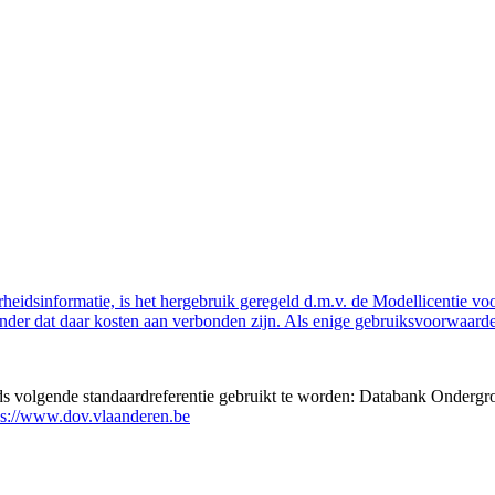
eidsinformatie, is het hergebruik geregeld d.m.v. de Modellicentie voor
nder dat daar kosten aan verbonden zijn. Als enige gebruiksvoorwaarde
eds volgende standaardreferentie gebruikt te worden: Databank Ondergr
ps://www.dov.vlaanderen.be