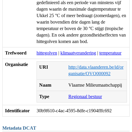
gedefinieerd als een periode van minstens vijf
dagen waarin de maximale dagtemperatuur te
Ukkel 25 °C of meer bedraagt (zomerdagen), en
waarin bovendien drie dagen lang de
temperatuur er boven de 30 °C stijgt (tropische
dagen). En ook andere gezondheidseffecten van
hittegolven komen aan bod.
Trefwoord
hittegolven
|
klimaatverandering
|
temperatuur
Organisatie
URI
http://data.vlaanderen.be/id/or
ganisatie/OVO000092
Naam
Vlaamse Milieumaatschappij
Type
Regionaal bestuur
Identificator
30b9f610-c4ac-4595-8dfe-c1904fffc692
Metadata DCAT