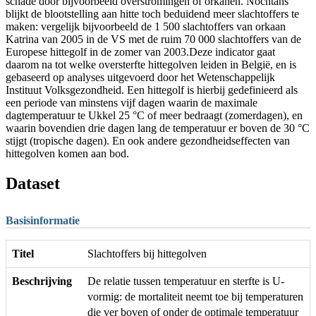
schade door bijvoorbeeld overstromingen of orkanen. Nochtans
blijkt de blootstelling aan hitte toch beduidend meer slachtoffers te
maken: vergelijk bijvoorbeeld de 1 500 slachtoffers van orkaan
Katrina van 2005 in de VS met de ruim 70 000 slachtoffers van de
Europese hittegolf in de zomer van 2003.Deze indicator gaat
daarom na tot welke oversterfte hittegolven leiden in België, en is
gebaseerd op analyses uitgevoerd door het Wetenschappelijk
Instituut Volksgezondheid. Een hittegolf is hierbij gedefinieerd als
een periode van minstens vijf dagen waarin de maximale
dagtemperatuur te Ukkel 25 °C of meer bedraagt (zomerdagen), en
waarin bovendien drie dagen lang de temperatuur er boven de 30 °C
stijgt (tropische dagen). En ook andere gezondheidseffecten van
hittegolven komen aan bod.
Dataset
Basisinformatie
Titel
Slachtoffers bij hittegolven
Beschrijving
De relatie tussen temperatuur en sterfte is U-
vormig: de mortaliteit neemt toe bij temperaturen
die ver boven of onder de optimale temperatuur