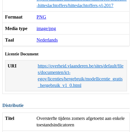
-hitteslachtoffers/hitteslachtoffers-vl-2017
Formaat
PNG
Media type
image/png
Taal
Nederlands
Licentie Document
URI
https://overheid.vlaanderen.be/sites/default/file
s/documenten/ict-
egov/licenties/hergebruik/modellicentie_gratis
_hergebruik_v1_0.html
Distributie
Titel
Oversterfte tijdens zomers afgetoetst aan enkele
toestandsindicatoren