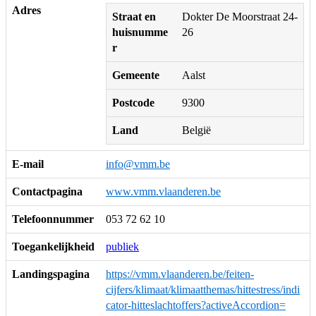
Adres
Straat en
Dokter De Moorstraat 24-
huisnumme
26
r
Gemeente
Aalst
Postcode
9300
Land
België
E-mail
info@vmm.be
Contactpagina
www.vmm.vlaanderen.be
Telefoonnummer
053 72 62 10
Toegankelijkheid
publiek
Landingspagina
https://vmm.vlaanderen.be/feiten-
cijfers/klimaat/klimaatthemas/hittestress/indi
cator-hitteslachtoffers?activeAccordion=