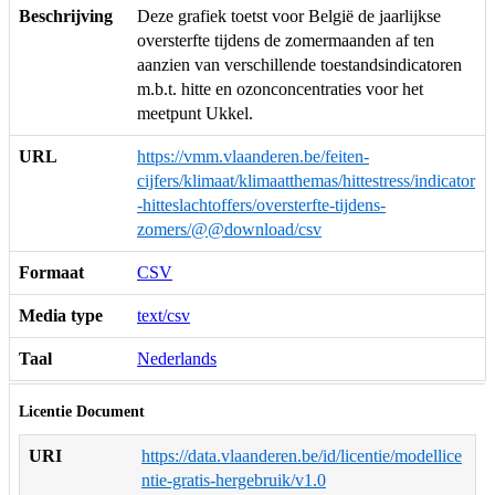
Beschrijving
Deze grafiek toetst voor België de jaarlijkse
oversterfte tijdens de zomermaanden af ten
aanzien van verschillende toestandsindicatoren
m.b.t. hitte en ozonconcentraties voor het
meetpunt Ukkel.
URL
https://vmm.vlaanderen.be/feiten-
cijfers/klimaat/klimaatthemas/hittestress/indicator
-hitteslachtoffers/oversterfte-tijdens-
zomers/@@download/csv
Formaat
CSV
Media type
text/csv
Taal
Nederlands
Licentie Document
URI
https://data.vlaanderen.be/id/licentie/modellice
ntie-gratis-hergebruik/v1.0