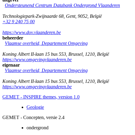
Ondersteunend Centrum Databank Ondergrond Vlaanderen
Technologiepark-Zwijnaarde 68
,
Gent
,
9052
,
België
+32 9 240 75 00
https://www.dov.vlaanderen.be
beheerder
Vlaamse overheid, Departement Omgeving
Koning Albert II-laan 15 bus 553
,
Brussel
,
1210
,
België
https://www.omgevingvlaanderen.be
eigenaar
Vlaamse overheid, Departement Omgeving
Koning Albert II-laan 15 bus 553
,
Brussel
,
1210
,
België
https://www.omgevingvlaanderen.be
GEMET - INSPIRE themes, version 1.0
Geologie
GEMET - Concepten, versie 2.4
ondergrond