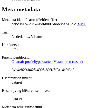
Meta-metadata
Metadata identificator (fileIdentifier)
bcbc041c-8d75-4a58-8007-b6b8ea74125c
XML
Taal
Nederlands; Vlaams
Karakterset
utf8
Parent identificator
Quartair profieltypekaarten Vlaanderen (raster)
94b4e829-b425-4995-80ff-7f2a14efd3df
Hiërarchisch niveau
dataset
Beschrijving hiërarchisch niveau
dataset
Metadata wijzigingsdatum