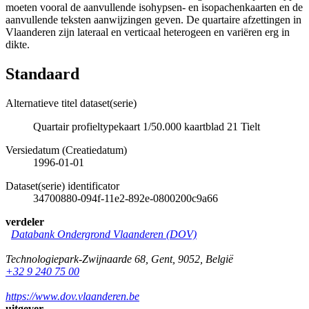
moeten vooral de aanvullende isohypsen- en isopachenkaarten en de
aanvullende teksten aanwijzingen geven. De quartaire afzettingen in
Vlaanderen zijn lateraal en verticaal heterogeen en variëren erg in
dikte.
Standaard
Alternatieve titel dataset(serie)
Quartair profieltypekaart 1/50.000 kaartblad 21 Tielt
Versiedatum (Creatiedatum)
1996-01-01
Dataset(serie) identificator
34700880-094f-11e2-892e-0800200c9a66
verdeler
Databank Ondergrond Vlaanderen (DOV)
Technologiepark-Zwijnaarde 68
,
Gent
,
9052
,
België
+32 9 240 75 00
https://www.dov.vlaanderen.be
uitgever