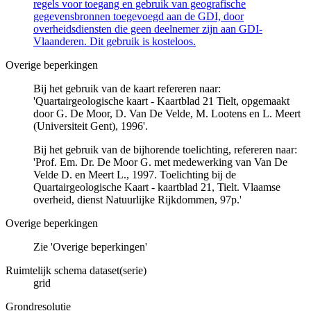
regels voor toegang en gebruik van geografische
gegevensbronnen toegevoegd aan de GDI, door
overheidsdiensten die geen deelnemer zijn aan GDI-
Vlaanderen. Dit gebruik is kosteloos.
Overige beperkingen
Bij het gebruik van de kaart refereren naar:
'Quartairgeologische kaart - Kaartblad 21 Tielt, opgemaakt
door G. De Moor, D. Van De Velde, M. Lootens en L. Meert
(Universiteit Gent), 1996'.
Bij het gebruik van de bijhorende toelichting, refereren naar:
'Prof. Em. Dr. De Moor G. met medewerking van Van De
Velde D. en Meert L., 1997. Toelichting bij de
Quartairgeologische Kaart - kaartblad 21, Tielt. Vlaamse
overheid, dienst Natuurlijke Rijkdommen, 97p.'
Overige beperkingen
Zie 'Overige beperkingen'
Ruimtelijk schema dataset(serie)
grid
Grondresolutie