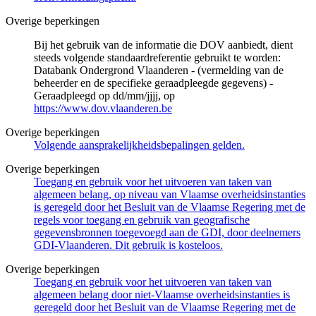
Overige beperkingen
Bij het gebruik van de informatie die DOV aanbiedt, dient
steeds volgende standaardreferentie gebruikt te worden:
Databank Ondergrond Vlaanderen - (vermelding van de
beheerder en de specifieke geraadpleegde gegevens) -
Geraadpleegd op dd/mm/jjjj, op
https://www.dov.vlaanderen.be
Overige beperkingen
Volgende aansprakelijkheidsbepalingen gelden.
Overige beperkingen
Toegang en gebruik voor het uitvoeren van taken van
algemeen belang, op niveau van Vlaamse overheidsinstanties
is geregeld door het Besluit van de Vlaamse Regering met de
regels voor toegang en gebruik van geografische
gegevensbronnen toegevoegd aan de GDI, door deelnemers
GDI-Vlaanderen. Dit gebruik is kosteloos.
Overige beperkingen
Toegang en gebruik voor het uitvoeren van taken van
algemeen belang door niet-Vlaamse overheidsinstanties is
geregeld door het Besluit van de Vlaamse Regering met de