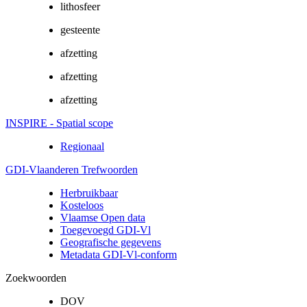
lithosfeer
gesteente
afzetting
afzetting
afzetting
INSPIRE - Spatial scope
Regionaal
GDI-Vlaanderen Trefwoorden
Herbruikbaar
Kosteloos
Vlaamse Open data
Toegevoegd GDI-Vl
Geografische gegevens
Metadata GDI-Vl-conform
Zoekwoorden
DOV