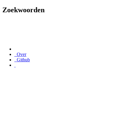
Zoekwoorden
Over
Github