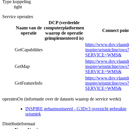
Type koppeling
tight
Service operaties
DCP (verdeelde
Naam van de
computerplatformen
Connect point
operatie
waarop de operatie
geïmplementeerd is)
https://www.dov.vlaand
GetCapabilities
inspire/seismicline/ows?
SERVICE=WMS&
https://www.dov.vlaand
GetMap
inspire/seismicline/ows?
SERVICE=WMS&
https://www.dov.vlaand
GetFeatureInfo
inspire/seismicline/ows?
SERVICE=WMS&
operatesOn (informatie over de datasets waarop de service werkt)
INSPIRE geharmoniseerd - G3Dv3 overzicht gebruikte
seismiek
Distributieformaat