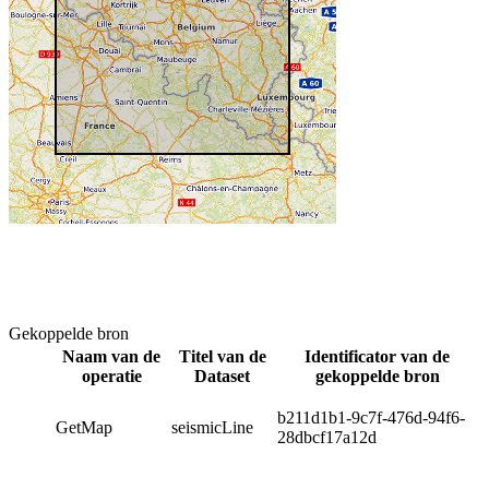
Gekoppelde bron
Naam van de
Titel van de
Identificator van de
operatie
Dataset
gekoppelde bron
b211d1b1-9c7f-476d-94f6-
GetMap
seismicLine
28dbcf17a12d