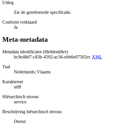
Uitleg
Zie de gerefereerde specificatie.
Conform verklaard
Ja
Meta-metadata
Metadata identificator (fileIdentifier)
bc9e48d7-c83b-4592-ac56-ebb6e07502ec
XML
Taal
Nederlands; Vlaams
Karakterset
utf8
Hiërarchisch niveau
service
Beschrijving hiërarchisch niveau
Dienst