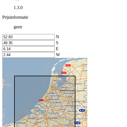
1.3.0
Prijsinformatie
geen
N
S
E
W